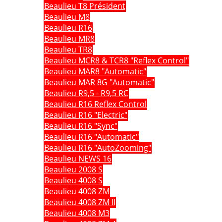
Beaulieu T8 Président
Beaulieu M8
Beaulieu R16
Beaulieu MR8
Beaulieu TR8
Beaulieu MCR8 & TCR8 "Reflex Control"
Beaulieu MAR8 "Automatic"
Beaulieu MAR 8G "Automatic"
Beaulieu R9,5 - R9,5 RC
Beaulieu R16 Reflex Control
Beaulieu R16 "Electric"
Beaulieu R16 "Sync"
Beaulieu R16 "Automatic"
Beaulieu R16 "AutoZooming"
Beaulieu NEWS 16
Beaulieu 2008 S
Beaulieu 4008 S
Beaulieu 4008 ZM
Beaulieu 4008 ZM II
Beaulieu 4008 M3