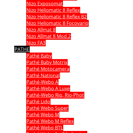
Nizo Exposomat
Nizo Heliomatic 8 Reflex
Nizo Heliomatic 8 Reflex B2
Nizo Heliomatic 8 Focovario
Nizo Allmat 8
Nizo Allmat 8 Mod.2
Nizo FA3
PATHE
Pathé Baby
Pathé Baby Motrix
Pathé Motocamera
Pathé National
Pathé-Webo A
Pathé-Webo A Luxe
Pathé-Webo Rio, Rio-Phot
Pathé Lido
Pathé Webo Super
Pathé Webo M
Pathé Webo M Reflex
Pathé Webo BTL