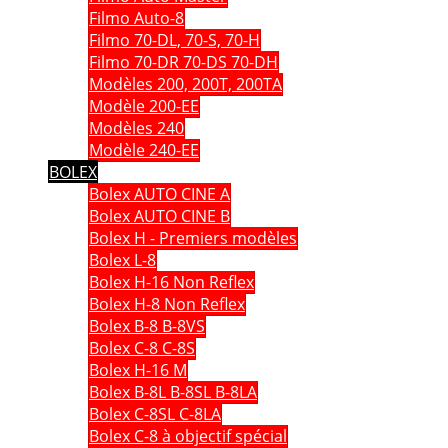
Filmo Auto-8
Filmo 70-DL, 70-S, 70-H
Filmo 70-DR 70-DS 70-DH
Modèles 200, 200T, 200TA
Modèle 200-EE
Modèles 240
Modèle 240-EE
BOLEX
Bolex AUTO CINE A
Bolex AUTO CINE B
Bolex H - Premiers modèles
Bolex L-8
Bolex H-16 Non Reflex
Bolex H-8 Non Reflex
Bolex B-8 B-8VS
Bolex C-8 C-8S
Bolex H-16 M
Bolex B-8L B-8SL B-8LA
Bolex C-8SL C-8LA
Bolex C-8 à objectif spécial