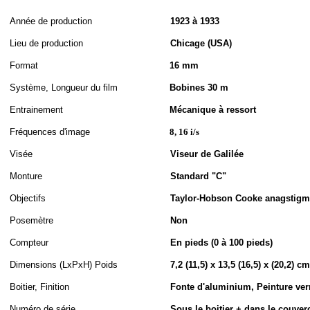
A
nnée de
production
1923 à 1933
Lieu de production
Chicage (USA)
Format
16 mm
S
ystème,
Longueur du film
Bobines 30 m
Entrainement
Mécanique à ressort
Fréquences d'image
8, 16 i/s
Visée
Viseur de Galilée
Monture
Standard "C"
Objectifs
Taylor-Hobson Cooke anagstigm
Posemètre
Non
Compteur
En pieds (0 à 100 pieds)
Dimensions (LxPxH
)
Poids
7,2 (11,5) x 13,5 (16,5) x (20,2) cm
Boitier, Finition
Fonte d'aluminium, Peinture ver
Numéro de série
Sous le boitier + dans le couverc