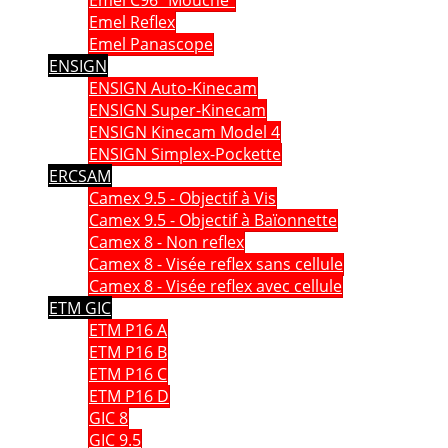
Emel Reflex
Emel Panascope
ENSIGN
ENSIGN Auto-Kinecam
ENSIGN Super-Kinecam
ENSIGN Kinecam Model 4
ENSIGN Simplex-Pockette
ERCSAM
Camex 9.5 - Objectif à Vis
Camex 9.5 - Objectif à Baïonnette
Camex 8 - Non reflex
Camex 8 - Visée reflex sans cellule
Camex 8 - Visée reflex avec cellule
ETM GIC
ETM P16 A
ETM P16 B
ETM P16 C
ETM P16 D
GIC 8
GIC 9.5