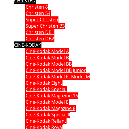
CHRISTEN
Christen 8
Christen 54
Super Christen
Super Christen B3
Christen DB1
Christen DB2
CINE-KODAK
Ciné-Kodak Model A
Ciné-Kodak Model B
Ciné-Kodak Model BB
Ciné-Kodak Model BB Junior
Ciné-Kodak Model K, Model M
Ciné-Kodak Eight
Ciné-Kodak Special
Ciné-Kodak Magazine 16
Ciné-Kodak Model E
Ciné-Kodak Magazine 8
Ciné-Kodak Special II
Ciné-Kodak Reliant
Ciné-Kodak Royal