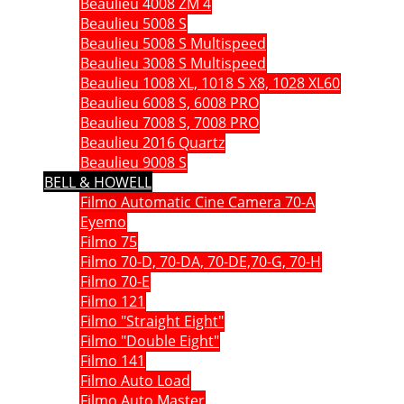
Beaulieu 4008 ZM 4
Beaulieu 5008 S
Beaulieu 5008 S Multispeed
Beaulieu 3008 S Multispeed
Beaulieu 1008 XL, 1018 S X8, 1028 XL60
Beaulieu 6008 S, 6008 PRO
Beaulieu 7008 S, 7008 PRO
Beaulieu 2016 Quartz
Beaulieu 9008 S
BELL & HOWELL
Filmo Automatic Cine Camera 70-A
Eyemo
Filmo 75
Filmo 70-D, 70-DA, 70-DE,70-G, 70-H
Filmo 70-E
Filmo 121
Filmo "Straight Eight"
Filmo "Double Eight"
Filmo 141
Filmo Auto Load
Filmo Auto Master