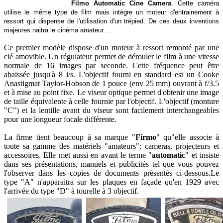
Filmo Automatic Cine Camera
. Cette caméra
utilise le même type de film mais intègre un moteur d'entrainement à
ressort qui dispense de l'utilisation d'un trépied. De ces deux inventions
majeures naitra le cinéma amateur ...
Ce premier modèle dispose d'un moteur à ressort remonté par une
clé amovible. Un régulateur permet de dérouler le film à une vitesse
normale de 16 images par seconde. Cette fréquence peut être
abaissée jusqu'à 8 i/s. L'objectif fourni en standard est un Cooke
Anastigmat Taylor-Hobson de 1 pouce (env 25 mm) ouvrant à f/3.5
et à mise au point fixe. Le viseur optique permet d'obtenir une image
de taille équivalente à celle fournie par l'objectif. L'objectif (monture
"C") et la lentille avant du viseur sont facilement interchangeables
pour une longueur focale différente.
La firme tient beaucoup à sa marque "
Firmo
" qu"elle associe à
toute sa gamme des matériels "amateurs": cameras, projecteurs et
accessoires. Elle met aussi en avant le terme "
automatic
" et insiste
dans ses présentations, manuels et publicités tel que vous pouvez
l'observer dans les copies de documents présentés ci-dessous.Le
type "A" n'apparaitra sur les plaques en façade qu'en 1929 avec
l'arrivée du type "D" à tourelle à 3 objectif.