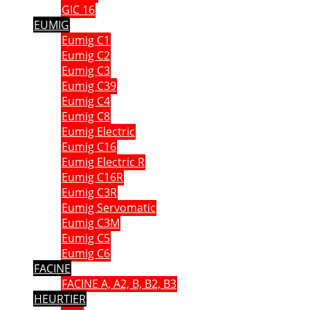
GIC 16
EUMIG
Eumig C1
Eumig C2
Eumig C3
Eumig C39
Eumig C4
Eumig C8
Eumig Electric
Eumig C16
Eumig Electric R
Eumig C16R
Eumig C3R
Eumig Servomatic
Eumig C3M
Eumig C5
Eumig C6
FACINE
FACINE A, A2, B, B2, B3
HEURTIER