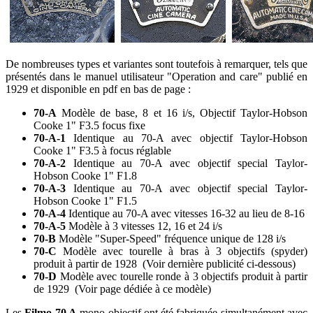
De nombreuses types et variantes sont toutefois à remarquer, tels que
présentés dans le manuel utilisateur "Operation and care" publié en
1929 et disponible en pdf en bas de page :
70-A
Modèle de base, 8 et 16 i/s, Objectif Taylor-Hobson
Cooke 1" F3.5 focus fixe
70-A-1
Identique au 70-A avec objectif Taylor-Hobson
Cooke 1" F3.5 à focus réglable
70-A-2
Identique au 70-A avec objectif special Taylor-
Hobson Cooke 1" F1.8
70-A-3
Identique au 70-A avec objectif special Taylor-
Hobson Cooke 1" F1.5
70-A-4
Identique au 70-A avec vitesses 16-32 au lieu de 8-16
70-A-5
Modèle à 3 vitesses 12, 16 et 24 i/s
70-B
Modèle "Super-Speed" fréquence unique de 128 i/s
70-C
Modèle avec tourelle à bras à 3 objectifs (spyder)
produit à partir de 1928 (Voir dernière publicité ci-dessous)
70-D
Modèle avec tourelle ronde à 3 objectifs produit à partir
de 1929 (Voir page dédiée à ce modèle)
Les
Filmo 70 A
mono objectif ont été fabriquée simultanément avec