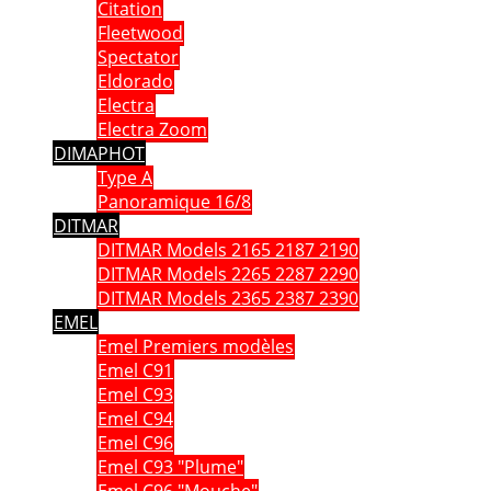
Citation
Fleetwood
Spectator
Eldorado
Electra
Electra Zoom
DIMAPHOT
Type A
Panoramique 16/8
DITMAR
DITMAR Models 2165 2187 2190
DITMAR Models 2265 2287 2290
DITMAR Models 2365 2387 2390
EMEL
Emel Premiers modèles
Emel C91
Emel C93
Emel C94
Emel C96
Emel C93 "Plume"
Emel C96 "Mouche"