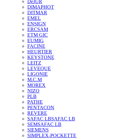
DeJUR
DIMAPHOT
DITMAR
EMEL
ENSIGN
ERCSAM
ETM GIC
EUMIG
FACINE
HEURTIER
KEYSTONE
LEITZ
LEVEQUE
LIGONIE
M.C.M
MOREX
NIZO
PLB
PATHE
PENTACON
REVERE
SAFAC LB
SAFAC LB
SEM
SAFAC LB
SIEMENS
SIMPLEX-POCKETTE