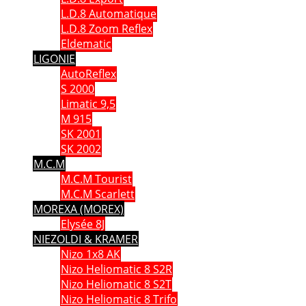
L.D.8 Automatique
L.D.8 Zoom Reflex
Eldematic
LIGONIE
AutoReflex
S 2000
Limatic 9,5
M 915
SK 2001
SK 2002
M.C.M
M.C.M Tourist
M.C.M Scarlett
MOREXA (MOREX)
Elysée 8J
NIEZOLDI & KRAMER
Nizo 1x8 AK
Nizo Heliomatic 8 S2R
Nizo Heliomatic 8 S2T
Nizo Heliomatic 8 Trifo