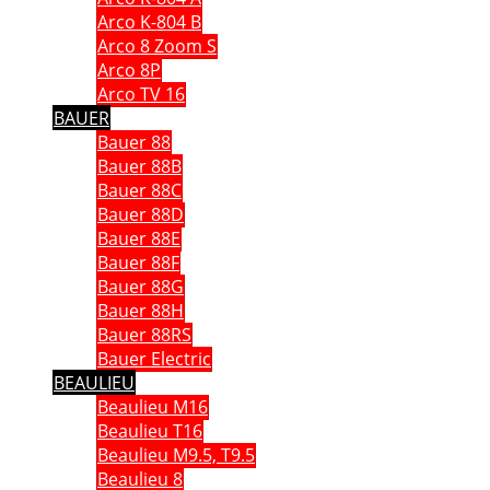
Arco K-804 B
Arco 8 Zoom S
Arco 8P
Arco TV 16
BAUER
Bauer 88
Bauer 88B
Bauer 88C
Bauer 88D
Bauer 88E
Bauer 88F
Bauer 88G
Bauer 88H
Bauer 88RS
Bauer Electric
BEAULIEU
Beaulieu M16
Beaulieu T16
Beaulieu M9.5, T9.5
Beaulieu 8