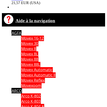
21,57 EUR (USA)
Aide à la navigation
AGFA
Movex 16-12
Movex 30
Movex 8
Movex 8L
Movex 88
Movex 88L
Movex Automatic
Movex Automatic II
Movex Reflex
Movexoom
ARCO
Arco K-802
Arco K-803
Arco K-804 A