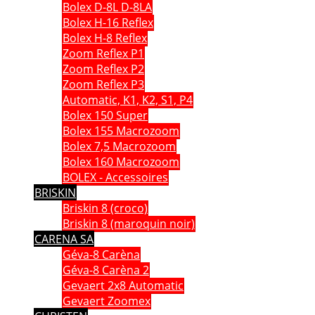
Bolex D-8L D-8LA
Bolex H-16 Reflex
Bolex H-8 Reflex
Zoom Reflex P1
Zoom Reflex P2
Zoom Reflex P3
Automatic, K1, K2, S1, P4
Bolex 150 Super
Bolex 155 Macrozoom
Bolex 7,5 Macrozoom
Bolex 160 Macrozoom
BOLEX - Accessoires
BRISKIN
Briskin 8 (croco)
Briskin 8 (maroquin noir)
CARENA SA
Géva-8 Carèna
Géva-8 Carèna 2
Gevaert 2x8 Automatic
Gevaert Zoomex