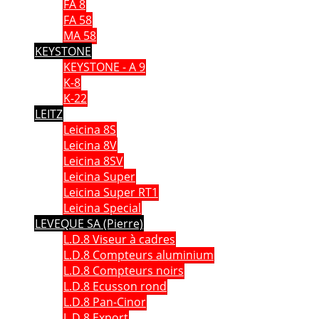
FA 8
FA 58
MA 58
KEYSTONE
KEYSTONE - A 9
K-8
K-22
LEITZ
Leicina 8S
Leicina 8V
Leicina 8SV
Leicina Super
Leicina Super RT1
Leicina Special
LEVEQUE SA (Pierre)
L.D.8 Viseur à cadres
L.D.8 Compteurs aluminium
L.D.8 Compteurs noirs
L.D.8 Ecusson rond
L.D.8 Pan-Cinor
L.D.8 Export