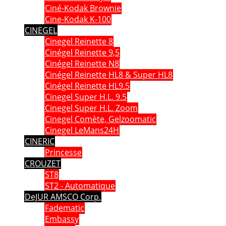
Ciné-Kodak Brownie
Cine-Kodak K-100
CINEGEL
Cinegel Reinette 8
Cinégel Reinette 9,5
Cinégel Reinette N8
Cinégel Reinette HL8 & Super HL8
Cinégel Reinette HL9.5
Cinegel Super H.L. 9.5
Cinegel Super H.L. Zoom
Cinegel Comète, Gelzoomatic
Cinegel LeMans24H
CINERIC
Princesse
CROUZET
ST8
ST2 - Automatique
DeJUR AMSCO Corp.
Fadematic
Embassy