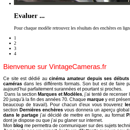
Evaluer ...
Pour chaque modèle retrouvez les résultats des enchères en lign
1
2
3
4
Bienvenue sur VintageCameras.fr
Ce site est dédié au
cinéma amateur depuis ses débuts
caméras
dans les différents formats. Son but est de faire 
aujourd’hui parfaitement surannées et pourtant si proches.
Dans la section
Marques et Modèles
, j'ai tenté de recense
20 jusqu'à la fin des années 70. Chaque
marque
y est prése
beaucoup de travail). Pour chacun d'eux vous trouverez
le
section
Dernières enchères
vous donnera un aperçu global
dans le partage
j'ai décidé de mettre en ligne, au format
P
dont je dispose ou que j'ai pu glaner sur internet.
Mon
blog
me permettra de communiquer sur des sujets techn