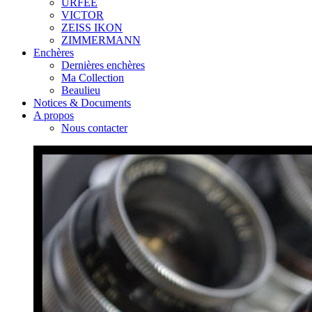
URFEE
VICTOR
ZEISS IKON
ZIMMERMANN
Enchères
Dernières enchères
Ma Collection
Beaulieu
Notices & Documents
A propos
Nous contacter