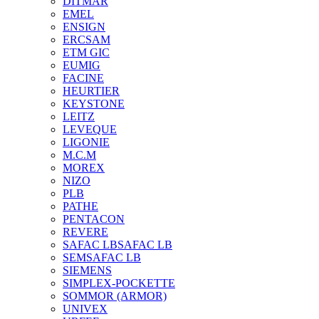
DITMAR
EMEL
ENSIGN
ERCSAM
ETM GIC
EUMIG
FACINE
HEURTIER
KEYSTONE
LEITZ
LEVEQUE
LIGONIE
M.C.M
MOREX
NIZO
PLB
PATHE
PENTACON
REVERE
SAFAC LB
SAFAC LB
SEM
SAFAC LB
SIEMENS
SIMPLEX-POCKETTE
SOMMOR (ARMOR)
UNIVEX