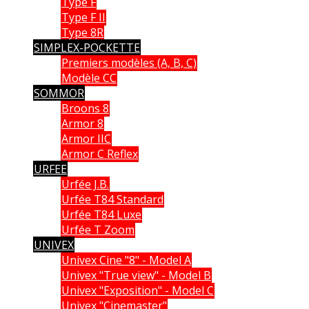
Type F
Type F II
Type 8R
SIMPLEX-POCKETTE
Premiers modèles (A, B, C)
Modèle CC
SOMMOR
Broons 8
Armor 8
Armor IIC
Armor C Reflex
URFEE
Urfée J.B.
Urfée T84 Standard
Urfée T84 Luxe
Urfée T Zoom
UNIVEX
Univex Cine "8" - Model A
Univex "True view" - Model B
Univex "Exposition" - Model C
Univex "Cinemaster"