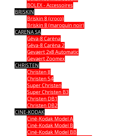
BOLEX - Accessoires
BRISKIN
Briskin 8 (croco)
Briskin 8 (maroquin noir)
CARENA SA
Géva-8 Carèna
Géva-8 Carèna 2
Gevaert 2x8 Automatic
Gevaert Zoomex
CHRISTEN
Christen 8
Christen 54
Super Christen
Super Christen B3
Christen DB1
Christen DB2
CINE-KODAK
Ciné-Kodak Model A
Ciné-Kodak Model B
Ciné-Kodak Model BB