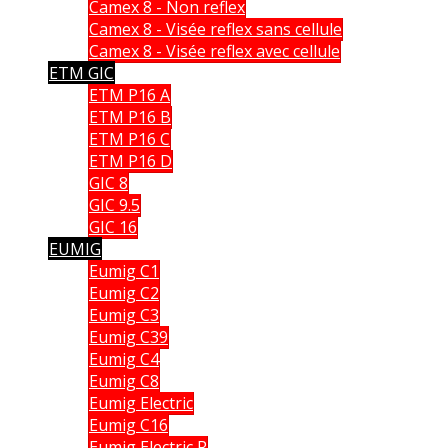
Camex 8 - Non reflex
Camex 8 - Visée reflex sans cellule
Camex 8 - Visée reflex avec cellule
ETM GIC
ETM P16 A
ETM P16 B
ETM P16 C
ETM P16 D
GIC 8
GIC 9.5
GIC 16
EUMIG
Eumig C1
Eumig C2
Eumig C3
Eumig C39
Eumig C4
Eumig C8
Eumig Electric
Eumig C16
Eumig Electric R