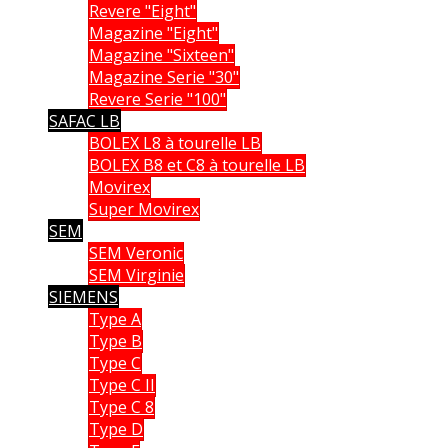
Revere "Eight"
Magazine "Eight"
Magazine "Sixteen"
Magazine Serie "30"
Revere Serie "100"
SAFAC LB
BOLEX L8 à tourelle LB
BOLEX B8 et C8 à tourelle LB
Movirex
Super Movirex
SEM
SEM Veronic
SEM Virginie
SIEMENS
Type A
Type B
Type C
Type C II
Type C 8
Type D