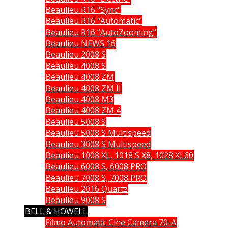
Beaulieu R16 "Sync"
Beaulieu R16 "Automatic"
Beaulieu R16 "AutoZooming"
Beaulieu NEWS 16
Beaulieu 2008 S
Beaulieu 4008 S
Beaulieu 4008 ZM
Beaulieu 4008 ZM II
Beaulieu 4008 M3
Beaulieu 4008 ZM 4
Beaulieu 5008 S
Beaulieu 5008 S Multispeed
Beaulieu 3008 S Multispeed
Beaulieu 1008 XL, 1018 S X8, 1028 XL60
Beaulieu 6008 S, 6008 PRO
Beaulieu 7008 S, 7008 PRO
Beaulieu 2016 Quartz
Beaulieu 9008 S
BELL & HOWELL
Filmo Automatic Cine Camera 70-A