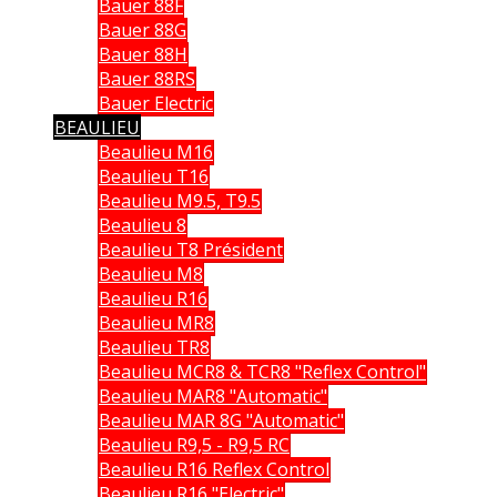
Bauer 88F
Bauer 88G
Bauer 88H
Bauer 88RS
Bauer Electric
BEAULIEU
Beaulieu M16
Beaulieu T16
Beaulieu M9.5, T9.5
Beaulieu 8
Beaulieu T8 Président
Beaulieu M8
Beaulieu R16
Beaulieu MR8
Beaulieu TR8
Beaulieu MCR8 & TCR8 "Reflex Control"
Beaulieu MAR8 "Automatic"
Beaulieu MAR 8G "Automatic"
Beaulieu R9,5 - R9,5 RC
Beaulieu R16 Reflex Control
Beaulieu R16 "Electric"