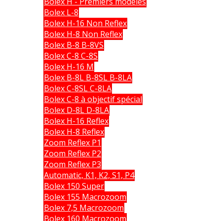
Bolex H - Premiers modèles
Bolex L-8
Bolex H-16 Non Reflex
Bolex H-8 Non Reflex
Bolex B-8 B-8VS
Bolex C-8 C-8S
Bolex H-16 M
Bolex B-8L B-8SL B-8LA
Bolex C-8SL C-8LA
Bolex C-8 à objectif spécial
Bolex D-8L D-8LA
Bolex H-16 Reflex
Bolex H-8 Reflex
Zoom Reflex P1
Zoom Reflex P2
Zoom Reflex P3
Automatic, K1, K2, S1, P4
Bolex 150 Super
Bolex 155 Macrozoom
Bolex 7,5 Macrozoom
Bolex 160 Macrozoom