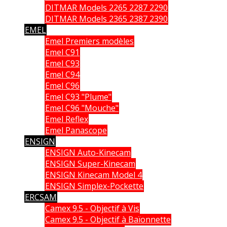
DITMAR Models 2265 2287 2290
DITMAR Models 2365 2387 2390
EMEL
Emel Premiers modèles
Emel C91
Emel C93
Emel C94
Emel C96
Emel C93 "Plume"
Emel C96 "Mouche"
Emel Reflex
Emel Panascope
ENSIGN
ENSIGN Auto-Kinecam
ENSIGN Super-Kinecam
ENSIGN Kinecam Model 4
ENSIGN Simplex-Pockette
ERCSAM
Camex 9.5 - Objectif à Vis
Camex 9.5 - Objectif à Baïonnette