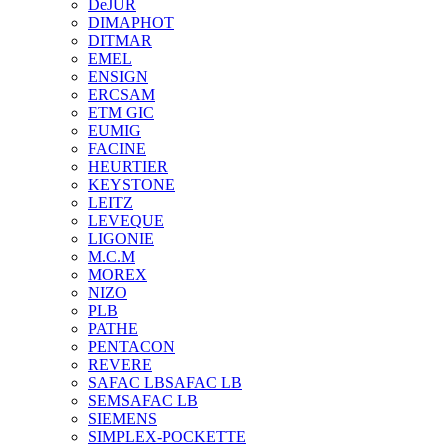
DeJUR
DIMAPHOT
DITMAR
EMEL
ENSIGN
ERCSAM
ETM GIC
EUMIG
FACINE
HEURTIER
KEYSTONE
LEITZ
LEVEQUE
LIGONIE
M.C.M
MOREX
NIZO
PLB
PATHE
PENTACON
REVERE
SAFAC LB
SAFAC LB
SEM
SAFAC LB
SIEMENS
SIMPLEX-POCKETTE