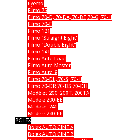
Eyemo
Filmo 75
Filmo 70-D, 70-DA, 70-DE,70-G, 70-H
Filmo 70-E
Filmo 121
Filmo "Straight Eight"
Filmo "Double Eight"
Filmo 141
Filmo Auto Load
Filmo Auto Master
Filmo Auto-8
Filmo 70-DL, 70-S, 70-H
Filmo 70-DR 70-DS 70-DH
Modèles 200, 200T, 200TA
Modèle 200-EE
Modèles 240
Modèle 240-EE
BOLEX
Bolex AUTO CINE A
Bolex AUTO CINE B