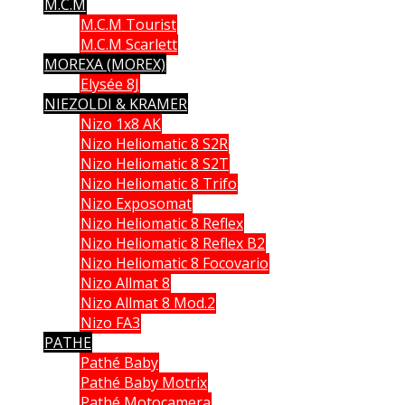
M.C.M
M.C.M Tourist
M.C.M Scarlett
MOREXA (MOREX)
Elysée 8J
NIEZOLDI & KRAMER
Nizo 1x8 AK
Nizo Heliomatic 8 S2R
Nizo Heliomatic 8 S2T
Nizo Heliomatic 8 Trifo
Nizo Exposomat
Nizo Heliomatic 8 Reflex
Nizo Heliomatic 8 Reflex B2
Nizo Heliomatic 8 Focovario
Nizo Allmat 8
Nizo Allmat 8 Mod.2
Nizo FA3
PATHE
Pathé Baby
Pathé Baby Motrix
Pathé Motocamera