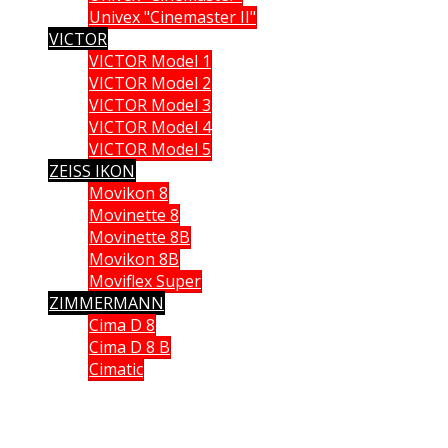
Univex "Cinemaster II"
VICTOR
VICTOR Model 1
VICTOR Model 2
VICTOR Model 3
VICTOR Model 4
VICTOR Model 5
ZEISS IKON
Movikon 8
Movinette 8
Movinette 8B
Movikon 8B
Moviflex Super
ZIMMERMANN
Cima D 8
Cima D 8 B
Cimatic
Que vous soyez collectionneur, expert ou simple amateur, acheteur
ou vendeur, si vous souhaitez partager vos connaissances, formuler
une remarque ou donner un avis, n’hésitez pas à me contacter;