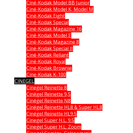
Ciné-Kodak Model BB Junior
Ciné-Kodak Model K, Model M
Ciné-Kodak Eight
Ciné-Kodak Special
Ciné-Kodak Magazine 16
Ciné-Kodak Model E
Ciné-Kodak Magazine 8
Ciné-Kodak Special II
Ciné-Kodak Reliant
Ciné-Kodak Royal
Ciné-Kodak Brownie
Cine-Kodak K-100
CINEGEL
Cinegel Reinette 8
Cinégel Reinette 9,5
Cinégel Reinette N8
Cinégel Reinette HL8 & Super HL8
Cinégel Reinette HL9.5
Cinegel Super H.L. 9.5
Cinegel Super H.L. Zoom