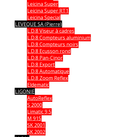
Leicina Super
Leicina Super RT1
Leicina Special
LEVEQUE SA (Pierre)
L.D.8 Viseur à cadres
L.D.8 Compteurs aluminium
L.D.8 Compteurs noirs
L.D.8 Ecusson rond
L.D.8 Pan-Cinor
L.D.8 Export
L.D.8 Automatique
L.D.8 Zoom Reflex
Eldematic
LIGONIE
AutoReflex
S 2000
Limatic 9,5
M 915
SK 2001
SK 2002