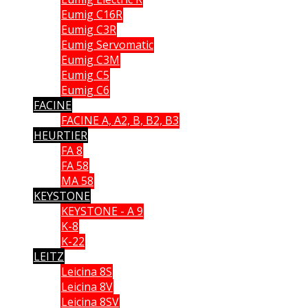
Eumig C16R
Eumig C3R
Eumig Servomatic
Eumig C3M
Eumig C5
Eumig C6
FACINE
FACINE A, A2, B, B2, B3
HEURTIER
FA 8
FA 58
MA 58
KEYSTONE
KEYSTONE - A 9
K-8
K-22
LEITZ
Leicina 8S
Leicina 8V
Leicina 8SV