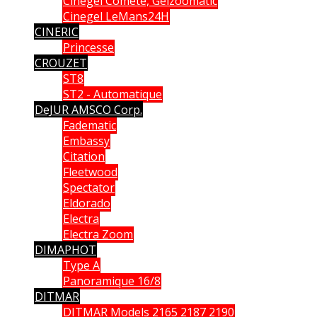
Cinegel Comète, Gelzoomatic
Cinegel LeMans24H
CINERIC
Princesse
CROUZET
ST8
ST2 - Automatique
DeJUR AMSCO Corp.
Fadematic
Embassy
Citation
Fleetwood
Spectator
Eldorado
Electra
Electra Zoom
DIMAPHOT
Type A
Panoramique 16/8
DITMAR
DITMAR Models 2165 2187 2190