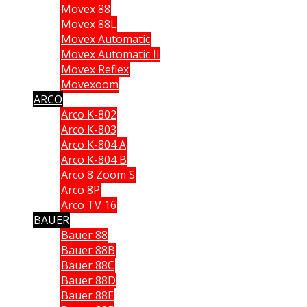
Movex 88
Movex 88L
Movex Automatic
Movex Automatic II
Movex Reflex
Movexoom
ARCO
Arco K-802
Arco K-803
Arco K-804 A
Arco K-804 B
Arco 8 Zoom S
Arco 8P
Arco TV 16
BAUER
Bauer 88
Bauer 88B
Bauer 88C
Bauer 88D
Bauer 88E