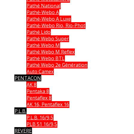
Pathé National
Pathé-Webo A
Pathé-Webo A Luxe
Pathé-Webo Rio, Rio-Phot
Pathé Lido
Pathé Webo Super
Pathé Webo M
Pathé Webo M Reflex
Pathé Webo BTL
Pathé Webo 2e Génération
Auto Camex
PENTACON
AK 8
Pentaka 8
Pentaflex 8
AK 16, Pentaflex 16
P.L.B.
P.L.B. 16/9,5
PLB 51 16/9,5
REVERE