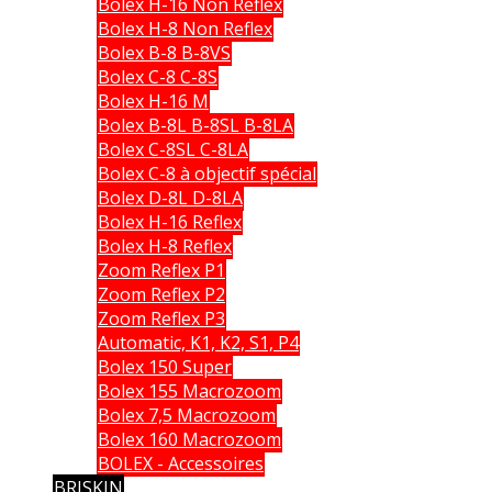
Bolex H-16 Non Reflex
Bolex H-8 Non Reflex
Bolex B-8 B-8VS
Bolex C-8 C-8S
Bolex H-16 M
Bolex B-8L B-8SL B-8LA
Bolex C-8SL C-8LA
Bolex C-8 à objectif spécial
Bolex D-8L D-8LA
Bolex H-16 Reflex
Bolex H-8 Reflex
Zoom Reflex P1
Zoom Reflex P2
Zoom Reflex P3
Automatic, K1, K2, S1, P4
Bolex 150 Super
Bolex 155 Macrozoom
Bolex 7,5 Macrozoom
Bolex 160 Macrozoom
BOLEX - Accessoires
BRISKIN