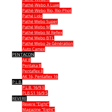
Pathé-Webo A Luxe
Pathé-Webo Rio, Rio-Phot
Pathé Lido
Pathé Webo Super
Pathé Webo M
Pathé Webo M Reflex
Pathé Webo BTL
Pathé Webo 2e Génération
Auto Camex
PENTACON
AK 8
Pentaka 8
Pentaflex 8
AK 16, Pentaflex 16
P.L.B.
P.L.B. 16/9,5
PLB 51 16/9,5
REVERE
Revere "Eight"
Magazine "Eight"