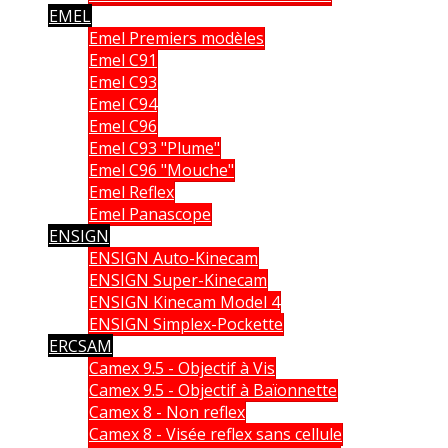
EMEL
Emel Premiers modèles
Emel C91
Emel C93
Emel C94
Emel C96
Emel C93 "Plume"
Emel C96 "Mouche"
Emel Reflex
Emel Panascope
ENSIGN
ENSIGN Auto-Kinecam
ENSIGN Super-Kinecam
ENSIGN Kinecam Model 4
ENSIGN Simplex-Pockette
ERCSAM
Camex 9.5 - Objectif à Vis
Camex 9.5 - Objectif à Baïonnette
Camex 8 - Non reflex
Camex 8 - Visée reflex sans cellule