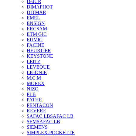
DeJUR
DIMAPHOT
DITMAR
EMEL
ENSIGN
ERCSAM
ETM GIC
EUMIG
FACINE
HEURTIER
KEYSTONE
LEITZ
LEVEQUE
LIGONIE
M.C.M
MOREX
NIZO
PLB
PATHE
PENTACON
REVERE
SAFAC LB
SAFAC LB
SEM
SAFAC LB
SIEMENS
SIMPLEX-POCKETTE