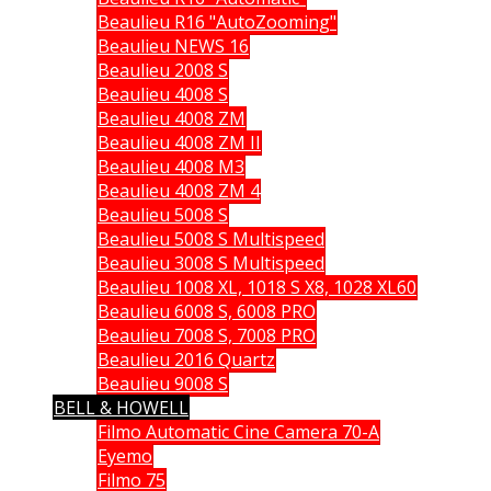
Beaulieu R16 "AutoZooming"
Beaulieu NEWS 16
Beaulieu 2008 S
Beaulieu 4008 S
Beaulieu 4008 ZM
Beaulieu 4008 ZM II
Beaulieu 4008 M3
Beaulieu 4008 ZM 4
Beaulieu 5008 S
Beaulieu 5008 S Multispeed
Beaulieu 3008 S Multispeed
Beaulieu 1008 XL, 1018 S X8, 1028 XL60
Beaulieu 6008 S, 6008 PRO
Beaulieu 7008 S, 7008 PRO
Beaulieu 2016 Quartz
Beaulieu 9008 S
BELL & HOWELL
Filmo Automatic Cine Camera 70-A
Eyemo
Filmo 75