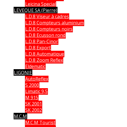
Leicina Special
LEVEQUE SA (Pierre)
L.D.8 Viseur à cadres
L.D.8 Compteurs aluminium
L.D.8 Compteurs noirs
L.D.8 Ecusson rond
L.D.8 Pan-Cinor
L.D.8 Export
L.D.8 Automatique
L.D.8 Zoom Reflex
Eldematic
LIGONIE
AutoReflex
S 2000
Limatic 9,5
M 915
SK 2001
SK 2002
M.C.M
M.C.M Tourist