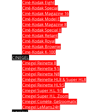
Ciné-Kodak Eight
Ciné-Kodak Special
Ciné-Kodak Magazine 16
Ciné-Kodak Model E
Ciné-Kodak Magazine 8
Ciné-Kodak Special II
Ciné-Kodak Reliant
Ciné-Kodak Royal
Ciné-Kodak Brownie
Cine-Kodak K-100
CINEGEL
Cinegel Reinette 8
Cinégel Reinette 9,5
Cinégel Reinette N8
Cinégel Reinette HL8 & Super HL8
Cinégel Reinette HL9.5
Cinegel Super H.L. 9.5
Cinegel Super H.L. Zoom
Cinegel Comète, Gelzoomatic
Cinegel LeMans24H