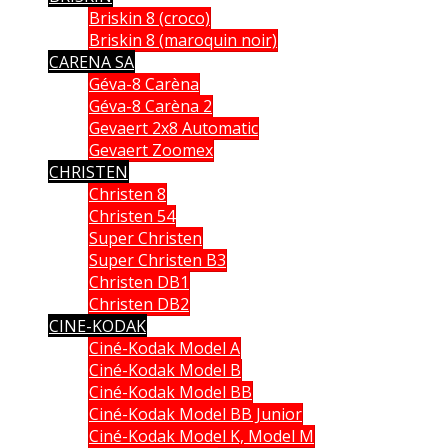
Briskin 8 (croco)
Briskin 8 (maroquin noir)
CARENA SA
Géva-8 Carèna
Géva-8 Carèna 2
Gevaert 2x8 Automatic
Gevaert Zoomex
CHRISTEN
Christen 8
Christen 54
Super Christen
Super Christen B3
Christen DB1
Christen DB2
CINE-KODAK
Ciné-Kodak Model A
Ciné-Kodak Model B
Ciné-Kodak Model BB
Ciné-Kodak Model BB Junior
Ciné-Kodak Model K, Model M