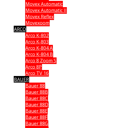
Movex Automatic
Movex Automatic II
Movex Reflex
Movexoom
ARCO
Arco K-802
Arco K-803
Arco K-804 A
Arco K-804 B
Arco 8 Zoom S
Arco 8P
Arco TV 16
BAUER
Bauer 88
Bauer 88B
Bauer 88C
Bauer 88D
Bauer 88E
Bauer 88F
Bauer 88G