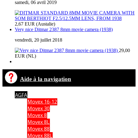
samedi, 06 avril 2019
2,67 EUR (Austalie)
Very nice Ditmar 2387 8mm movie camera (1938)
vendredi, 20 juillet 2018
29,00
EUR (NL)
Aide à la navigation
AGFA
Movex 16-12
Movex 30
Movex 8
Movex 8L
Movex 88
Movex 88L