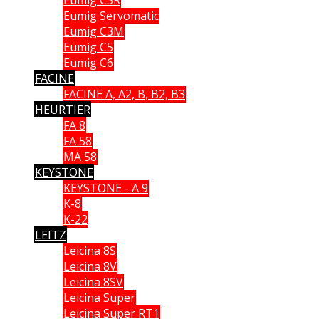
Eumig Servomatic
Eumig C3M
Eumig C5
Eumig C6
FACINE
FACINE A, A2, B, B2, B3
HEURTIER
FA 8
FA 58
MA 58
KEYSTONE
KEYSTONE - A 9
K-8
K-22
LEITZ
Leicina 8S
Leicina 8V
Leicina 8SV
Leicina Super
Leicina Super RT1