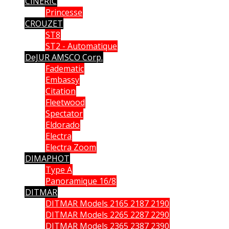
CINERIC
Princesse
CROUZET
ST8
ST2 - Automatique
DeJUR AMSCO Corp.
Fadematic
Embassy
Citation
Fleetwood
Spectator
Eldorado
Electra
Electra Zoom
DIMAPHOT
Type A
Panoramique 16/8
DITMAR
DITMAR Models 2165 2187 2190
DITMAR Models 2265 2287 2290
DITMAR Models 2365 2387 2390