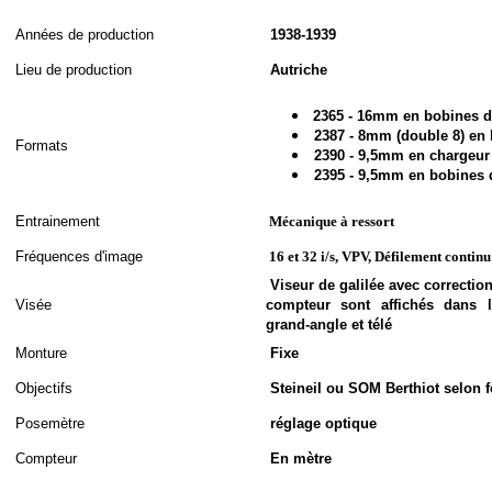
A
nnées de
production
1938-1939
Lieu de production
Autriche
2365 - 16mm en bobines 
2387 - 8mm (double 8) en
Formats
2390 - 9,5mm en chargeur
2395 - 9,5mm en bobines
Entrainement
Mécanique à ressort
Fréquences d'image
16 et 32 i/s, VPV, Défilement continu
Viseur de galilée avec correction
Visée
compteur sont affichés dans 
grand-angle et télé
Monture
Fixe
Objectifs
Steineil ou SOM Berthiot selon f
Posemètre
réglage optique
Compteur
En mètre