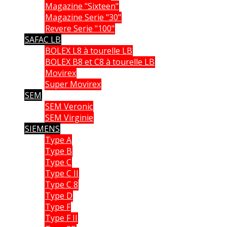
Magazine "Sixteen"
Magazine Serie "30"
Revere Serie "100"
SAFAC LB
BOLEX L8 à tourelle LB
BOLEX B8 et C8 à tourelle LB
Movirex
Super Movirex
SEM
SEM Veronic
SEM Virginie
SIEMENS
Type A
Type B
Type C
Type C II
Type C 8
Type D
Type F
Type F II