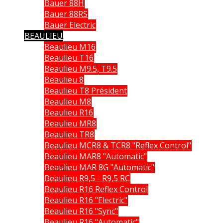
Bauer 88H
Bauer 88RS
Bauer Electric
BEAULIEU
Beaulieu M16
Beaulieu T16
Beaulieu M9.5, T9.5
Beaulieu 8
Beaulieu T8 Président
Beaulieu M8
Beaulieu R16
Beaulieu MR8
Beaulieu TR8
Beaulieu MCR8 & TCR8 "Reflex Control"
Beaulieu MAR8 "Automatic"
Beaulieu MAR 8G "Automatic"
Beaulieu R9,5 - R9,5 RC
Beaulieu R16 Reflex Control
Beaulieu R16 "Electric"
Beaulieu R16 "Sync"
Beaulieu R16 "Automatic"