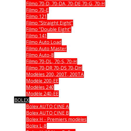
Filmo 70-D, 70-DA, 70-DE,70-G, 70-H
Filmo 70-E
Filmo 121
Filmo "Straight Eight"
Filmo "Double Eight"
Filmo 141
Filmo Auto Load
Filmo Auto Master
Filmo Auto-8
Filmo 70-DL, 70-S, 70-H
Filmo 70-DR 70-DS 70-DH
Modèles 200, 200T, 200TA
Modèle 200-EE
Modèles 240
Modèle 240-EE
BOLEX
Bolex AUTO CINE A
Bolex AUTO CINE B
Bolex H - Premiers modèles
Bolex L-8