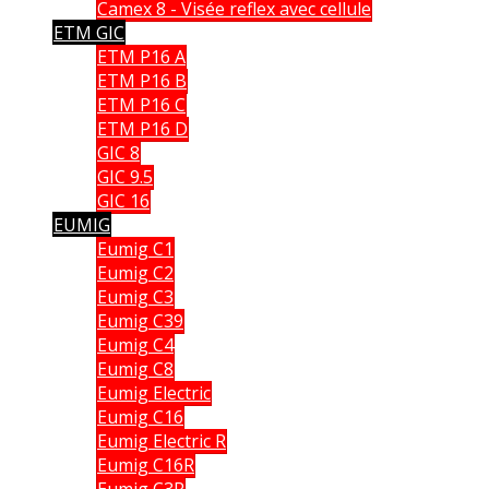
Camex 8 - Visée reflex avec cellule
ETM GIC
ETM P16 A
ETM P16 B
ETM P16 C
ETM P16 D
GIC 8
GIC 9.5
GIC 16
EUMIG
Eumig C1
Eumig C2
Eumig C3
Eumig C39
Eumig C4
Eumig C8
Eumig Electric
Eumig C16
Eumig Electric R
Eumig C16R
Eumig C3R