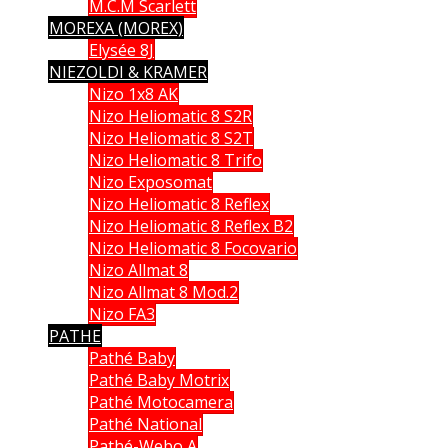
M.C.M Scarlett
MOREXA (MOREX)
Elysée 8J
NIEZOLDI & KRAMER
Nizo 1x8 AK
Nizo Heliomatic 8 S2R
Nizo Heliomatic 8 S2T
Nizo Heliomatic 8 Trifo
Nizo Exposomat
Nizo Heliomatic 8 Reflex
Nizo Heliomatic 8 Reflex B2
Nizo Heliomatic 8 Focovario
Nizo Allmat 8
Nizo Allmat 8 Mod.2
Nizo FA3
PATHE
Pathé Baby
Pathé Baby Motrix
Pathé Motocamera
Pathé National
Pathé-Webo A