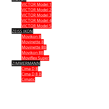
VICTOR Model 1
VICTOR Model 2
VICTOR Model 3
VICTOR Model 4
VICTOR Model 5
ZEISS IKON
Movikon 8
Movinette 8
Movinette 8B
Movikon 8B
Moviflex Super
ZIMMERMANN
Cima D 8
Cima D 8 B
Cimatic
Que vous soyez collectionneur, expert ou simple amateur, acheteur
ou vendeur, si vous souhaitez partager vos connaissances, formuler
une remarque ou donner un avis, n’hésitez pas à me contacter;
Ce site n'est pas un site commercial, je n'en tire aucun avantage hormis le plaisir de partager
avec vous ma passion des caméras anciennes. Chaque fois qu cela était possible, j'ai utilisé