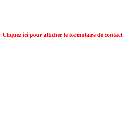
mes propres documents et mes propres images. J'espère ne pas avoir enfreint les lois sur le
copyright. Si tel n'était pas le cas. Si vous détenez des droits sur des données publiées sur ce
site dont vous souhaitez conserver un usage exclusif, veuillez m'en faire part. Elles seront
immédiatement retirées
.
Cliquez ici pour afficher le formulaire de contact