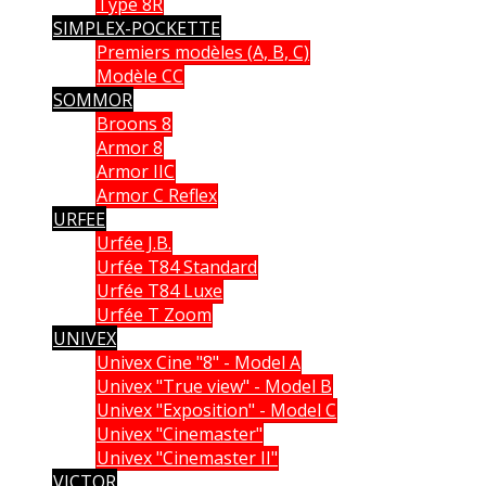
Type 8R
SIMPLEX-POCKETTE
Premiers modèles (A, B, C)
Modèle CC
SOMMOR
Broons 8
Armor 8
Armor IIC
Armor C Reflex
URFEE
Urfée J.B.
Urfée T84 Standard
Urfée T84 Luxe
Urfée T Zoom
UNIVEX
Univex Cine "8" - Model A
Univex "True view" - Model B
Univex "Exposition" - Model C
Univex "Cinemaster"
Univex "Cinemaster II"
VICTOR