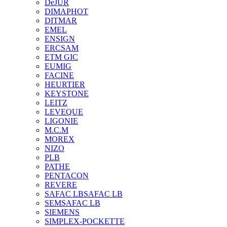
DeJUR
DIMAPHOT
DITMAR
EMEL
ENSIGN
ERCSAM
ETM GIC
EUMIG
FACINE
HEURTIER
KEYSTONE
LEITZ
LEVEQUE
LIGONIE
M.C.M
MOREX
NIZO
PLB
PATHE
PENTACON
REVERE
SAFAC LB
SAFAC LB
SEM
SAFAC LB
SIEMENS
SIMPLEX-POCKETTE