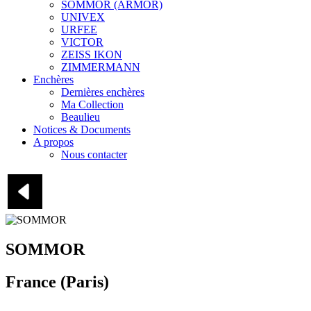
SOMMOR (ARMOR)
UNIVEX
URFEE
VICTOR
ZEISS IKON
ZIMMERMANN
Enchères
Dernières enchères
Ma Collection
Beaulieu
Notices & Documents
A propos
Nous contacter
SOMMOR
France (Paris)