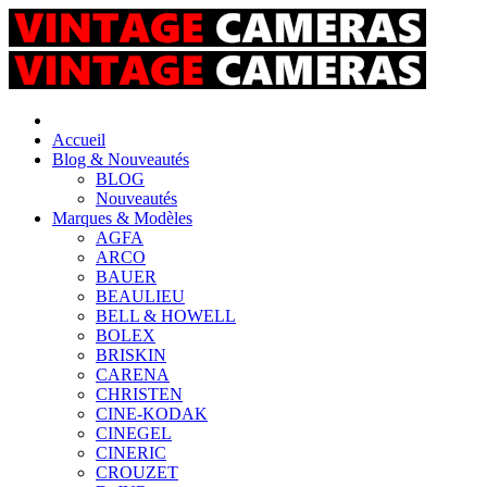
Accueil
Blog & Nouveautés
BLOG
Nouveautés
Marques & Modèles
AGFA
ARCO
BAUER
BEAULIEU
BELL & HOWELL
BOLEX
BRISKIN
CARENA
CHRISTEN
CINE-KODAK
CINEGEL
CINERIC
CROUZET