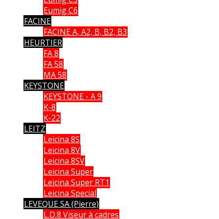
Eumig C6
FACINE
FACINE A, A2, B, B2, B3
HEURTIER
FA 8
FA 58
MA 58
KEYSTONE
KEYSTONE - A 9
K-8
K-22
LEITZ
Leicina 8S
Leicina 8V
Leicina 8SV
Leicina Super
Leicina Super RT1
Leicina Special
LEVEQUE SA (Pierre)
L.D.8 Viseur à cadres