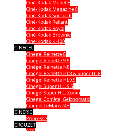
Ciné-Kodak Model E
Ciné-Kodak Magazine 8
Ciné-Kodak Special II
Ciné-Kodak Reliant
Ciné-Kodak Royal
Ciné-Kodak Brownie
Cine-Kodak K-100
CINEGEL
Cinegel Reinette 8
Cinégel Reinette 9,5
Cinégel Reinette N8
Cinégel Reinette HL8 & Super HL8
Cinégel Reinette HL9.5
Cinegel Super H.L. 9.5
Cinegel Super H.L. Zoom
Cinegel Comète, Gelzoomatic
Cinegel LeMans24H
CINERIC
Princesse
CROUZET