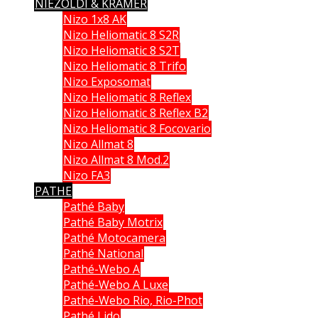
NIEZOLDI & KRAMER
Nizo 1x8 AK
Nizo Heliomatic 8 S2R
Nizo Heliomatic 8 S2T
Nizo Heliomatic 8 Trifo
Nizo Exposomat
Nizo Heliomatic 8 Reflex
Nizo Heliomatic 8 Reflex B2
Nizo Heliomatic 8 Focovario
Nizo Allmat 8
Nizo Allmat 8 Mod.2
Nizo FA3
PATHE
Pathé Baby
Pathé Baby Motrix
Pathé Motocamera
Pathé National
Pathé-Webo A
Pathé-Webo A Luxe
Pathé-Webo Rio, Rio-Phot
Pathé Lido