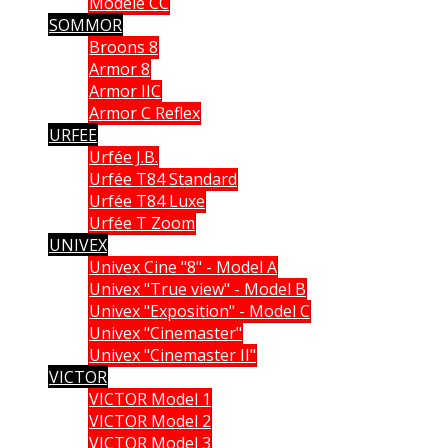
Modèle CC
SOMMOR
Broons 8
Armor 8
Armor IIC
Armor C Reflex
URFEE
Urfée J.B.
Urfée T84 Standard
Urfée T84 Luxe
Urfée T Zoom
UNIVEX
Univex Cine "8" - Model A
Univex "True view" - Model B
Univex "Exposition" - Model C
Univex "Cinemaster"
Univex "Cinemaster II"
VICTOR
VICTOR Model 1
VICTOR Model 2
VICTOR Model 3