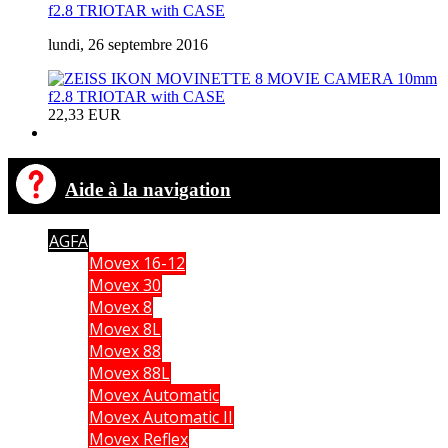
f2.8 TRIOTAR with CASE
lundi, 26 septembre 2016
22,33 EUR
Aide à la navigation
AGFA
Movex 16-12
Movex 30
Movex 8
Movex 8L
Movex 88
Movex 88L
Movex Automatic
Movex Automatic II
Movex Reflex