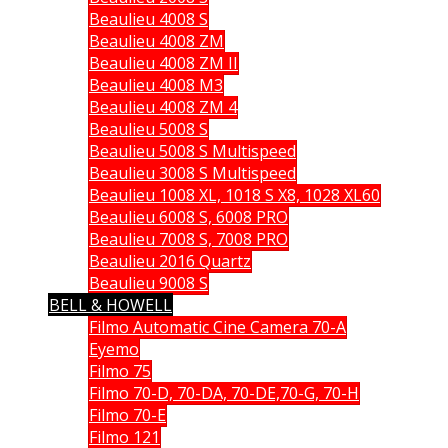
Beaulieu 4008 S
Beaulieu 4008 ZM
Beaulieu 4008 ZM II
Beaulieu 4008 M3
Beaulieu 4008 ZM 4
Beaulieu 5008 S
Beaulieu 5008 S Multispeed
Beaulieu 3008 S Multispeed
Beaulieu 1008 XL, 1018 S X8, 1028 XL60
Beaulieu 6008 S, 6008 PRO
Beaulieu 7008 S, 7008 PRO
Beaulieu 2016 Quartz
Beaulieu 9008 S
BELL & HOWELL
Filmo Automatic Cine Camera 70-A
Eyemo
Filmo 75
Filmo 70-D, 70-DA, 70-DE,70-G, 70-H
Filmo 70-E
Filmo 121