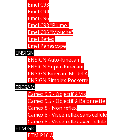
Emel C93
Emel C94
Emel C96
Emel C93 "Plume"
Emel C96 "Mouche"
Emel Reflex
Emel Panascope
ENSIGN
ENSIGN Auto-Kinecam
ENSIGN Super-Kinecam
ENSIGN Kinecam Model 4
ENSIGN Simplex-Pockette
ERCSAM
Camex 9.5 - Objectif à Vis
Camex 9.5 - Objectif à Baïonnette
Camex 8 - Non reflex
Camex 8 - Visée reflex sans cellule
Camex 8 - Visée reflex avec cellule
ETM GIC
ETM P16 A