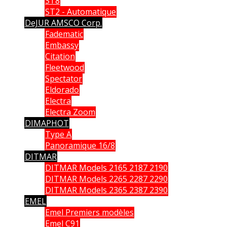
ST8
ST2 - Automatique
DeJUR AMSCO Corp.
Fadematic
Embassy
Citation
Fleetwood
Spectator
Eldorado
Electra
Electra Zoom
DIMAPHOT
Type A
Panoramique 16/8
DITMAR
DITMAR Models 2165 2187 2190
DITMAR Models 2265 2287 2290
DITMAR Models 2365 2387 2390
EMEL
Emel Premiers modèles
Emel C91