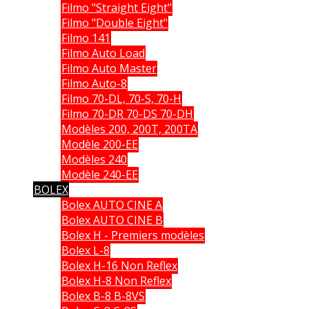
Filmo "Straight Eight"
Filmo "Double Eight"
Filmo 141
Filmo Auto Load
Filmo Auto Master
Filmo Auto-8
Filmo 70-DL, 70-S, 70-H
Filmo 70-DR 70-DS 70-DH
Modèles 200, 200T, 200TA
Modèle 200-EE
Modèles 240
Modèle 240-EE
BOLEX
Bolex AUTO CINE A
Bolex AUTO CINE B
Bolex H - Premiers modèles
Bolex L-8
Bolex H-16 Non Reflex
Bolex H-8 Non Reflex
Bolex B-8 B-8VS