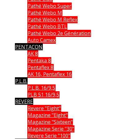
Pathé Webo Super
Pathé Webo M
Pathé Webo M Reflex
Pathé Webo BTL
Pathé Webo 2e Génération
Auto Camex
PENTACON
AK 8
Pentaka 8
Pentaflex 8
AK 16, Pentaflex 16
P.L.B.
P.L.B. 16/9,5
PLB 51 16/9,5
REVERE
Revere "Eight"
Magazine "Eight"
Magazine "Sixteen"
Magazine Serie "30"
Revere Serie "100"