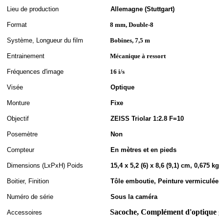
Lieu de production
Allemagne (Stuttgart)
Format
8 mm, Double-8
S
ystème,
Longueur du film
Bobines, 7,5 m
Entrainement
Mécanique à ressort
Fréquences d'image
16 i/s
Visée
Optique
Monture
Fixe
Objectif
ZEISS Triolar 1:2.8 F=10
Posemètre
Non
Compteur
En mètres et en pieds
Dimensions (LxPxH
)
Poids
15,4 x 5,2 (6) x 8,6 (9,1) cm, 0,675 kg
Boitier, Finition
Tôle emboutie, Peinture vermiculée 
Numéro de série
Sous la caméra
Sacoche, Complément d'optique gr
Accessoires