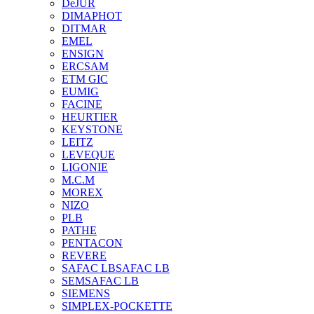
DeJUR
DIMAPHOT
DITMAR
EMEL
ENSIGN
ERCSAM
ETM GIC
EUMIG
FACINE
HEURTIER
KEYSTONE
LEITZ
LEVEQUE
LIGONIE
M.C.M
MOREX
NIZO
PLB
PATHE
PENTACON
REVERE
SAFAC LB
SAFAC LB
SEM
SAFAC LB
SIEMENS
SIMPLEX-POCKETTE