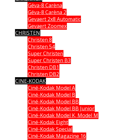
Géva-8 Carèna
Géva-8 Carèna 2
Gevaert 2x8 Automatic
Gevaert Zoomex
CHRISTEN
Christen 8
Christen 54
Super Christen
Super Christen B3
Christen DB1
Christen DB2
CINE-KODAK
Ciné-Kodak Model A
Ciné-Kodak Model B
Ciné-Kodak Model BB
Ciné-Kodak Model BB Junior
Ciné-Kodak Model K, Model M
Ciné-Kodak Eight
Ciné-Kodak Special
Ciné-Kodak Magazine 16