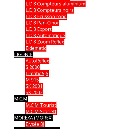
L.D.8 Compteurs aluminium
L.D.8 Compteurs noirs
L.D.8 Ecusson rond
L.D.8 Pan-Cinor
L.D.8 Export
L.D.8 Automatique
L.D.8 Zoom Reflex
Eldematic
LIGONIE
AutoReflex
S 2000
Limatic 9,5
M 915
SK 2001
SK 2002
M.C.M
M.C.M Tourist
M.C.M Scarlett
MOREXA (MOREX)
Elysée 8J