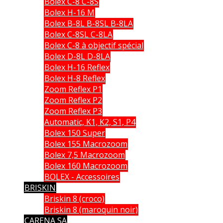
Bolex C-8 C-8S
Bolex H-16 M
Bolex B-8L B-8SL B-8LA
Bolex C-8SL C-8LA
Bolex C-8 à objectif spécial
Bolex D-8L D-8LA
Bolex H-16 Reflex
Bolex H-8 Reflex
Zoom Reflex P1
Zoom Reflex P2
Zoom Reflex P3
Automatic, K1, K2, S1, P4
Bolex 150 Super
Bolex 155 Macrozoom
Bolex 7,5 Macrozoom
Bolex 160 Macrozoom
BOLEX - Accessoires
BRISKIN
Briskin 8 (croco)
Briskin 8 (maroquin noir)
CARENA SA