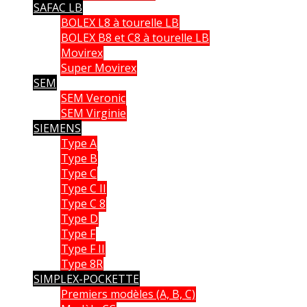
SAFAC LB
BOLEX L8 à tourelle LB
BOLEX B8 et C8 à tourelle LB
Movirex
Super Movirex
SEM
SEM Veronic
SEM Virginie
SIEMENS
Type A
Type B
Type C
Type C II
Type C 8
Type D
Type F
Type F II
Type 8R
SIMPLEX-POCKETTE
Premiers modèles (A, B, C)