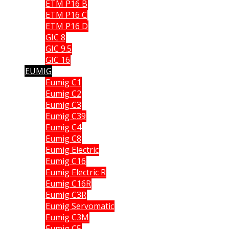
ETM P16 B
ETM P16 C
ETM P16 D
GIC 8
GIC 9.5
GIC 16
EUMIG
Eumig C1
Eumig C2
Eumig C3
Eumig C39
Eumig C4
Eumig C8
Eumig Electric
Eumig C16
Eumig Electric R
Eumig C16R
Eumig C3R
Eumig Servomatic
Eumig C3M
Eumig C5