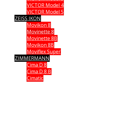
VICTOR Model 4
VICTOR Model 5
ZEISS IKON
Movikon 8
Movinette 8
Movinette 8B
Movikon 8B
Moviflex Super
ZIMMERMANN
Cima D 8
Cima D 8 B
Cimatic
Que vous soyez collectionneur, expert ou simple amateur, acheteur
ou vendeur, si vous souhaitez partager vos connaissances, formuler
une remarque ou donner un avis, n’hésitez pas à me contacter;
Ce site n'est pas un site commercial, je n'en tire aucun avantage hormis le plaisir de partager
avec vous ma passion des caméras anciennes. Chaque fois qu cela était possible, j'ai utilisé
mes propres documents et mes propres images. J'espère ne pas avoir enfreint les lois sur le
copyright. Si tel n'était pas le cas. Si vous détenez des droits sur des données publiées sur ce
site dont vous souhaitez conserver un usage exclusif, veuillez m'en faire part. Elles seront
immédiatement retirées
.