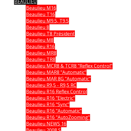
BEAULIEU
Beaulieu M16
Beaulieu T16
Beaulieu M9.5, T9.5
Beaulieu 8
Beaulieu T8 Président
Beaulieu M8
Beaulieu R16
Beaulieu MR8
Beaulieu TR8
Beaulieu MCR8 & TCR8 "Reflex Control"
Beaulieu MAR8 "Automatic"
Beaulieu MAR 8G "Automatic"
Beaulieu R9,5 - R9,5 RC
Beaulieu R16 Reflex Control
Beaulieu R16 "Electric"
Beaulieu R16 "Sync"
Beaulieu R16 "Automatic"
Beaulieu R16 "AutoZooming"
Beaulieu NEWS 16
Beaulieu 2008 S