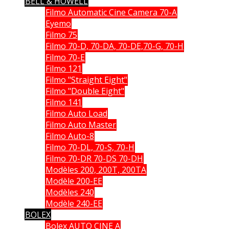
BELL & HOWELL
Filmo Automatic Cine Camera 70-A
Eyemo
Filmo 75
Filmo 70-D, 70-DA, 70-DE,70-G, 70-H
Filmo 70-E
Filmo 121
Filmo "Straight Eight"
Filmo "Double Eight"
Filmo 141
Filmo Auto Load
Filmo Auto Master
Filmo Auto-8
Filmo 70-DL, 70-S, 70-H
Filmo 70-DR 70-DS 70-DH
Modèles 200, 200T, 200TA
Modèle 200-EE
Modèles 240
Modèle 240-EE
BOLEX
Bolex AUTO CINE A