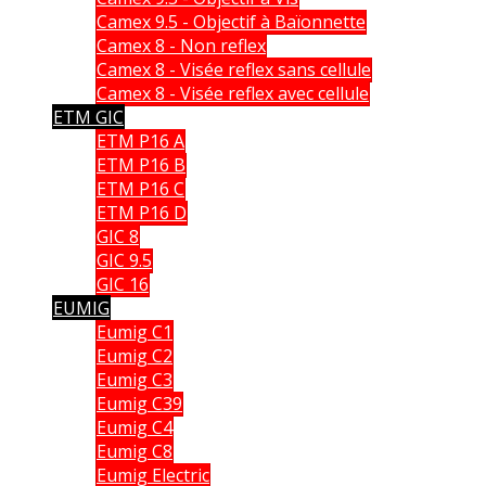
Camex 9.5 - Objectif à Baïonnette
Camex 8 - Non reflex
Camex 8 - Visée reflex sans cellule
Camex 8 - Visée reflex avec cellule
ETM GIC
ETM P16 A
ETM P16 B
ETM P16 C
ETM P16 D
GIC 8
GIC 9.5
GIC 16
EUMIG
Eumig C1
Eumig C2
Eumig C3
Eumig C39
Eumig C4
Eumig C8
Eumig Electric