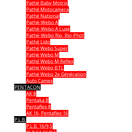
Pathé Baby Motrix
Pathé Motocamera
Pathé National
Pathé-Webo A
Pathé-Webo A Luxe
Pathé-Webo Rio, Rio-Phot
Pathé Lido
Pathé Webo Super
Pathé Webo M
Pathé Webo M Reflex
Pathé Webo BTL
Pathé Webo 2e Génération
Auto Camex
PENTACON
AK 8
Pentaka 8
Pentaflex 8
AK 16, Pentaflex 16
P.L.B.
P.L.B. 16/9,5