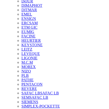
DeJUR
DIMAPHOT
DITMAR
EMEL
ENSIGN
ERCSAM
ETM GIC
EUMIG
FACINE
HEURTIER
KEYSTONE
LEITZ
LEVEQUE
LIGONIE
M.C.M
MOREX
NIZO
PLB
PATHE
PENTACON
REVERE
SAFAC LB
SAFAC LB
SEM
SAFAC LB
SIEMENS
SIMPLEX-POCKETTE