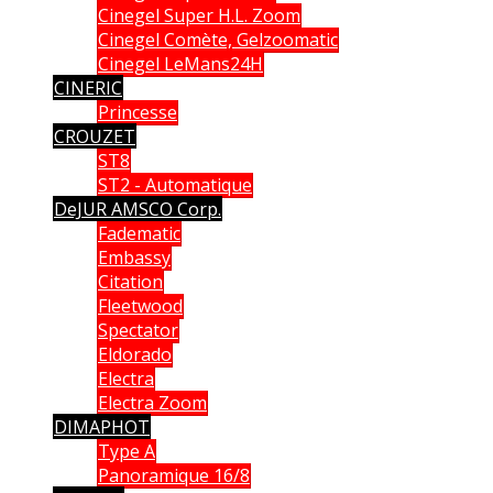
Cinegel Super H.L. Zoom
Cinegel Comète, Gelzoomatic
Cinegel LeMans24H
CINERIC
Princesse
CROUZET
ST8
ST2 - Automatique
DeJUR AMSCO Corp.
Fadematic
Embassy
Citation
Fleetwood
Spectator
Eldorado
Electra
Electra Zoom
DIMAPHOT
Type A
Panoramique 16/8