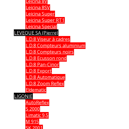
Leicina 8V
Leicina 8SV
Leicina Super
Leicina Super RT1
Leicina Special
LEVEQUE SA (Pierre)
L.D.8 Viseur à cadres
L.D.8 Compteurs aluminium
L.D.8 Compteurs noirs
L.D.8 Ecusson rond
L.D.8 Pan-Cinor
L.D.8 Export
L.D.8 Automatique
L.D.8 Zoom Reflex
Eldematic
LIGONIE
AutoReflex
S 2000
Limatic 9,5
M 915
SK 2001