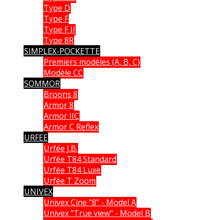
Type D
Type F
Type F II
Type 8R
SIMPLEX-POCKETTE
Premiers modèles (A, B, C)
Modèle CC
SOMMOR
Broons 8
Armor 8
Armor IIC
Armor C Reflex
URFEE
Urfée J.B.
Urfée T84 Standard
Urfée T84 Luxe
Urfée T Zoom
UNIVEX
Univex Cine "8" - Model A
Univex "True view" - Model B