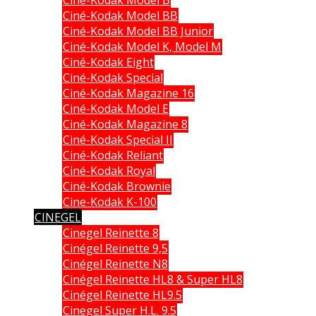
Ciné-Kodak Model BB
Ciné-Kodak Model BB Junior
Ciné-Kodak Model K, Model M
Ciné-Kodak Eight
Ciné-Kodak Special
Ciné-Kodak Magazine 16
Ciné-Kodak Model E
Ciné-Kodak Magazine 8
Ciné-Kodak Special II
Ciné-Kodak Reliant
Ciné-Kodak Royal
Ciné-Kodak Brownie
Cine-Kodak K-100
CINEGEL
Cinegel Reinette 8
Cinégel Reinette 9,5
Cinégel Reinette N8
Cinégel Reinette HL8 & Super HL8
Cinégel Reinette HL9.5
Cinegel Super H.L. 9.5