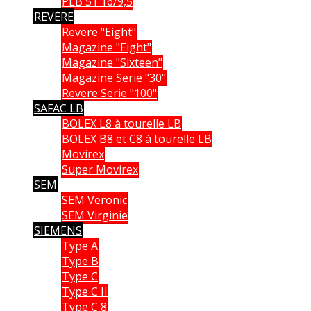
PLB 51 16/9,5
REVERE
Revere "Eight"
Magazine "Eight"
Magazine "Sixteen"
Magazine Serie "30"
Revere Serie "100"
SAFAC LB
BOLEX L8 à tourelle LB
BOLEX B8 et C8 à tourelle LB
Movirex
Super Movirex
SEM
SEM Veronic
SEM Virginie
SIEMENS
Type A
Type B
Type C
Type C II
Type C 8