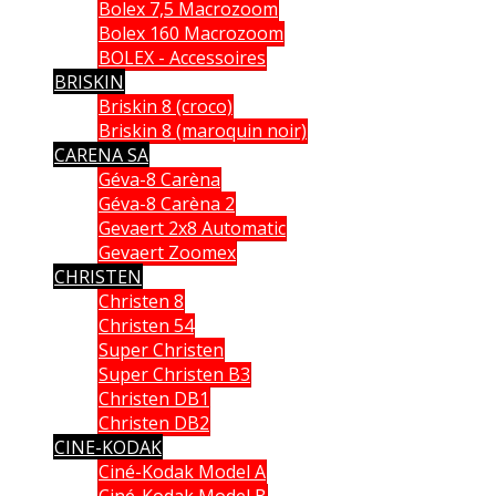
Bolex 7,5 Macrozoom
Bolex 160 Macrozoom
BOLEX - Accessoires
BRISKIN
Briskin 8 (croco)
Briskin 8 (maroquin noir)
CARENA SA
Géva-8 Carèna
Géva-8 Carèna 2
Gevaert 2x8 Automatic
Gevaert Zoomex
CHRISTEN
Christen 8
Christen 54
Super Christen
Super Christen B3
Christen DB1
Christen DB2
CINE-KODAK
Ciné-Kodak Model A
Ciné-Kodak Model B