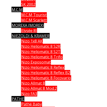
SK 2002
M.C.M
M.C.M Tourist
M.C.M Scarlett
MOREXA (MOREX)
Elysée 8J
NIEZOLDI & KRAMER
Nizo 1x8 AK
Nizo Heliomatic 8 S2R
Nizo Heliomatic 8 S2T
Nizo Heliomatic 8 Trifo
Nizo Exposomat
Nizo Heliomatic 8 Reflex
Nizo Heliomatic 8 Reflex B2
Nizo Heliomatic 8 Focovario
Nizo Allmat 8
Nizo Allmat 8 Mod.2
Nizo FA3
PATHE
Pathé Baby