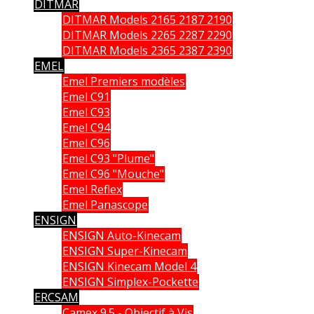
DITMAR
DITMAR Models 2165 2187 2190
DITMAR Models 2265 2287 2290
DITMAR Models 2365 2387 2390
EMEL
Emel Premiers modèles
Emel C91
Emel C93
Emel C94
Emel C96
Emel C93 "Plume"
Emel C96 "Mouche"
Emel Reflex
Emel Panascope
ENSIGN
ENSIGN Auto-Kinecam
ENSIGN Super-Kinecam
ENSIGN Kinecam Model 4
ENSIGN Simplex-Pockette
ERCSAM
Camex 9.5 - Objectif à Vis