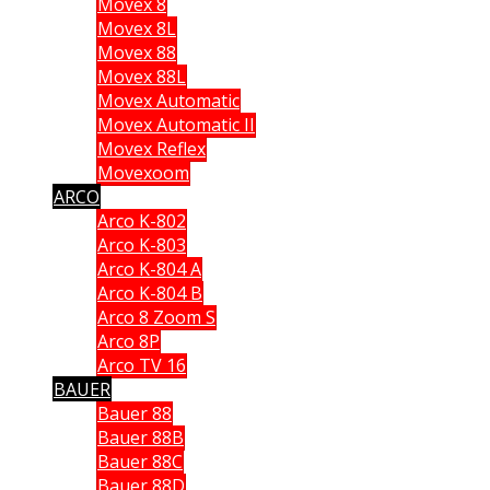
Movex 8
Movex 8L
Movex 88
Movex 88L
Movex Automatic
Movex Automatic II
Movex Reflex
Movexoom
ARCO
Arco K-802
Arco K-803
Arco K-804 A
Arco K-804 B
Arco 8 Zoom S
Arco 8P
Arco TV 16
BAUER
Bauer 88
Bauer 88B
Bauer 88C
Bauer 88D