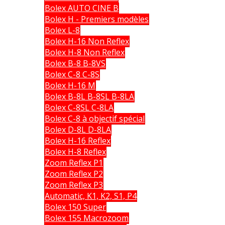
Bolex AUTO CINE B
Bolex H - Premiers modèles
Bolex L-8
Bolex H-16 Non Reflex
Bolex H-8 Non Reflex
Bolex B-8 B-8VS
Bolex C-8 C-8S
Bolex H-16 M
Bolex B-8L B-8SL B-8LA
Bolex C-8SL C-8LA
Bolex C-8 à objectif spécial
Bolex D-8L D-8LA
Bolex H-16 Reflex
Bolex H-8 Reflex
Zoom Reflex P1
Zoom Reflex P2
Zoom Reflex P3
Automatic, K1, K2, S1, P4
Bolex 150 Super
Bolex 155 Macrozoom