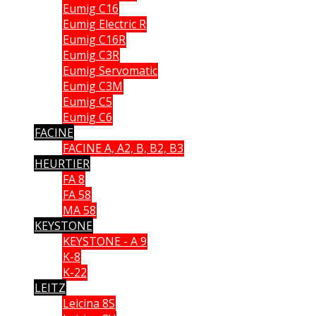
Eumig C16
Eumig Electric R
Eumig C16R
Eumig C3R
Eumig Servomatic
Eumig C3M
Eumig C5
Eumig C6
FACINE
FACINE A, A2, B, B2, B3
HEURTIER
FA 8
FA 58
MA 58
KEYSTONE
KEYSTONE - A 9
K-8
K-22
LEITZ
Leicina 8S