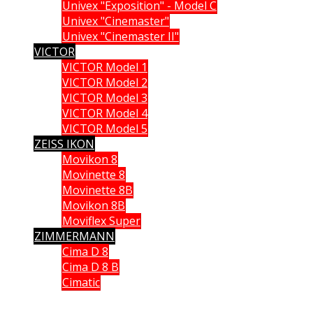
Univex "Exposition" - Model C
Univex "Cinemaster"
Univex "Cinemaster II"
VICTOR
VICTOR Model 1
VICTOR Model 2
VICTOR Model 3
VICTOR Model 4
VICTOR Model 5
ZEISS IKON
Movikon 8
Movinette 8
Movinette 8B
Movikon 8B
Moviflex Super
ZIMMERMANN
Cima D 8
Cima D 8 B
Cimatic
Que vous soyez collectionneur, expert ou simple amateur, acheteur