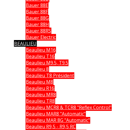
Bauer 88E
Bauer 88F
Bauer 88G
Bauer 88H
Bauer 88RS
Bauer Electric
BEAULIEU
Beaulieu M16
Beaulieu T16
Beaulieu M9.5, T9.5
Beaulieu 8
Beaulieu T8 Président
Beaulieu M8
Beaulieu R16
Beaulieu MR8
Beaulieu TR8
Beaulieu MCR8 & TCR8 "Reflex Control"
Beaulieu MAR8 "Automatic"
Beaulieu MAR 8G "Automatic"
Beaulieu R9,5 - R9,5 RC