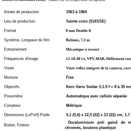
A
nnée de
production
1963 à 1964
Lieu de production
Sainte croix (SUISSE)
Format
8 mm Double-8
S
ystème,
Longueur du film
Bobines, 7,5 m
Entrainement
Mécanique à ressort
Fréquences d'image
12-18-40 i/s, VPV, MAR, Défilement con
Visée
Visée reflex intégrée de la camera, cor
Monture
Fixe
Objectifs
Kern Vario Switar 1:1.9 f = 8 à 35 
Posemètre
Automatique avec cellule séparée
Compteur
Métrique
Dimensions (LxPxH
)
Poids
5,1 (5,6) x 12,5 (22) x 13 (22) cm, 1,7
Duraluminium poli gainé de mar
Boitier, Finition
chromés, boutons plastique