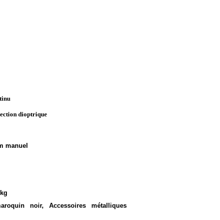
tinu
rection dioptrique
mm manuel
 kg
oquin noir, Accessoires métalliques