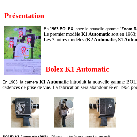
Présentation
En
1963 BOLEX
lance la nouvelle gamme "
Zoom Re
Le premier modèle
K1 Automatic
sort en 1963; 
Les 3 autres modèles (
K2 Automatic, S
1 Autom
Bolex K1 Automatic
K1 Automatic
introduit la nouvelle gamme BOLEX.
En 1963, la camera
cadences de prise de vue. La fabrication sera abandonnée en 1964 po
BOLEX K1
Automatic
(1963)
- Cliquez sur les images pour les agrandir