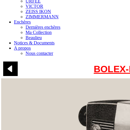
URFEE
VICTOR
ZEISS IKON
ZIMMERMANN
Enchères
Dernières enchères
Ma Collection
Beaulieu
Notices & Documents
A propos
Nous contacter
BOLEX-