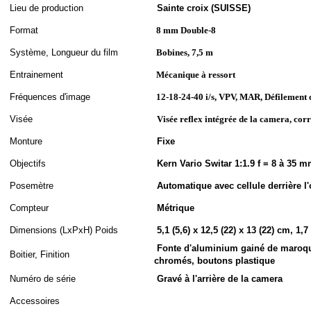
Lieu de production
Sainte croix (SUISSE)
Format
8 mm Double-8
S
ystème,
Longueur du film
Bobines, 7,5 m
Entrainement
Mécanique à ressort
Fréquences d'image
12-18-24-40 i/s, VPV, MAR, Défilement 
Visée
Visée reflex intégrée de la camera, cor
Monture
Fixe
Objectifs
Kern Vario Switar 1:1.9 f = 8 à 35
Posemètre
Automatique avec cellule derrière l'
Compteur
Métrique
Dimensions (LxPxH
)
Poids
5,1 (5,6) x 12,5 (22) x 13 (22) cm, 1,7
Fonte d'aluminium gainé de maroqui
Boitier, Finition
chromés, boutons plastique
Numéro de série
Gravé à l'arrière de la camera
Accessoires