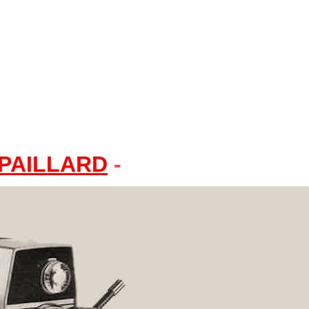
PAILLARD
-
Automatic K1, K2