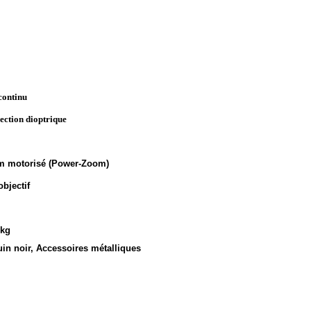
continu
rection dioptrique
 mm motorisé (Power-Zoom)
objectif
 kg
n noir, Accessoires métalliques