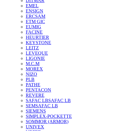
DITMAR
EMEL
ENSIGN
ERCSAM
ETM GIC
EUMIG
FACINE
HEURTIER
KEYSTONE
LEITZ
LEVEQUE
LIGONIE
M.C.M
MOREX
NIZO
PLB
PATHE
PENTACON
REVERE
SAFAC LB
SAFAC LB
SEM
SAFAC LB
SIEMENS
SIMPLEX-POCKETTE
SOMMOR (ARMOR)
UNIVEX