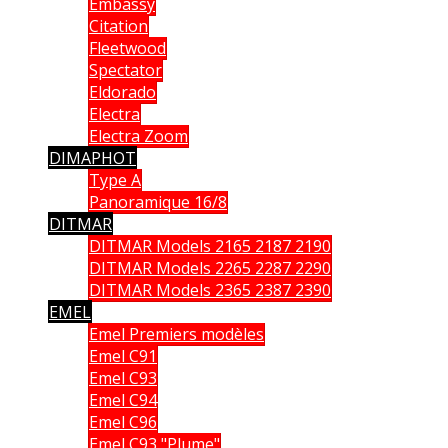
Embassy
Citation
Fleetwood
Spectator
Eldorado
Electra
Electra Zoom
DIMAPHOT
Type A
Panoramique 16/8
DITMAR
DITMAR Models 2165 2187 2190
DITMAR Models 2265 2287 2290
DITMAR Models 2365 2387 2390
EMEL
Emel Premiers modèles
Emel C91
Emel C93
Emel C94
Emel C96
Emel C93 "Plume"