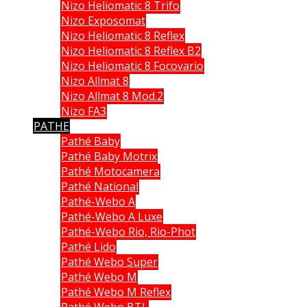
Nizo Heliomatic 8 Trifo
Nizo Exposomat
Nizo Heliomatic 8 Reflex
Nizo Heliomatic 8 Reflex B2
Nizo Heliomatic 8 Focovario
Nizo Allmat 8
Nizo Allmat 8 Mod.2
Nizo FA3
PATHE
Pathé Baby
Pathé Baby Motrix
Pathé Motocamera
Pathé National
Pathé-Webo A
Pathé-Webo A Luxe
Pathé-Webo Rio, Rio-Phot
Pathé Lido
Pathé Webo Super
Pathé Webo M
Pathé Webo M Reflex
Pathé Webo BTL