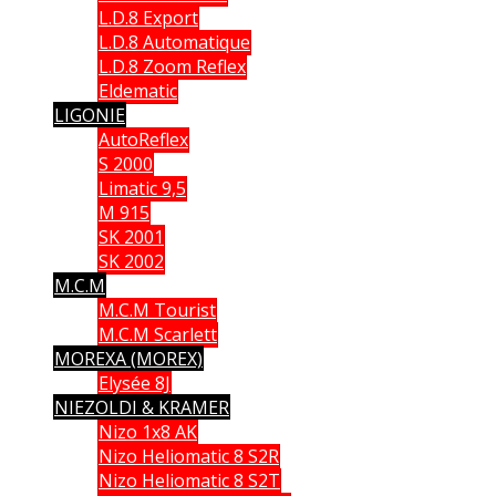
L.D.8 Export
L.D.8 Automatique
L.D.8 Zoom Reflex
Eldematic
LIGONIE
AutoReflex
S 2000
Limatic 9,5
M 915
SK 2001
SK 2002
M.C.M
M.C.M Tourist
M.C.M Scarlett
MOREXA (MOREX)
Elysée 8J
NIEZOLDI & KRAMER
Nizo 1x8 AK
Nizo Heliomatic 8 S2R
Nizo Heliomatic 8 S2T