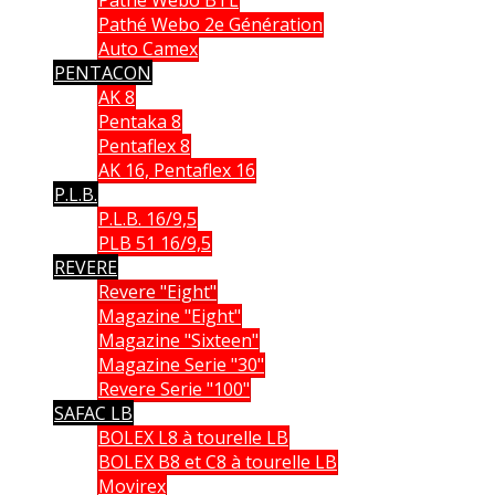
Pathé Webo 2e Génération
Auto Camex
PENTACON
AK 8
Pentaka 8
Pentaflex 8
AK 16, Pentaflex 16
P.L.B.
P.L.B. 16/9,5
PLB 51 16/9,5
REVERE
Revere "Eight"
Magazine "Eight"
Magazine "Sixteen"
Magazine Serie "30"
Revere Serie "100"
SAFAC LB
BOLEX L8 à tourelle LB
BOLEX B8 et C8 à tourelle LB
Movirex