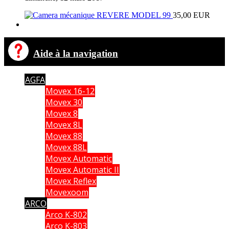
35,00 EUR
Aide à la navigation
AGFA
Movex 16-12
Movex 30
Movex 8
Movex 8L
Movex 88
Movex 88L
Movex Automatic
Movex Automatic II
Movex Reflex
Movexoom
ARCO
Arco K-802
Arco K-803