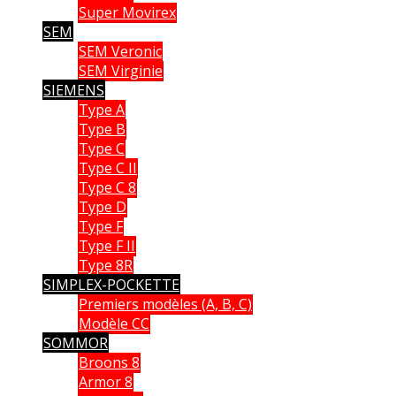
Super Movirex
SEM
SEM Veronic
SEM Virginie
SIEMENS
Type A
Type B
Type C
Type C II
Type C 8
Type D
Type F
Type F II
Type 8R
SIMPLEX-POCKETTE
Premiers modèles (A, B, C)
Modèle CC
SOMMOR
Broons 8
Armor 8