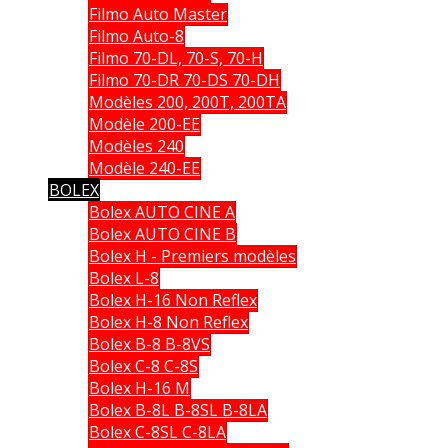
Filmo Auto Master
Filmo Auto-8
Filmo 70-DL, 70-S, 70-H
Filmo 70-DR 70-DS 70-DH
Modèles 200, 200T, 200TA
Modèle 200-EE
Modèles 240
Modèle 240-EE
BOLEX
Bolex AUTO CINE A
Bolex AUTO CINE B
Bolex H - Premiers modèles
Bolex L-8
Bolex H-16 Non Reflex
Bolex H-8 Non Reflex
Bolex B-8 B-8VS
Bolex C-8 C-8S
Bolex H-16 M
Bolex B-8L B-8SL B-8LA
Bolex C-8SL C-8LA