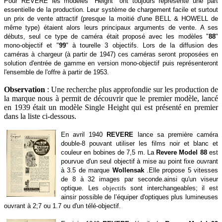
Pour REVERE les modèles "Height" ont toujours représenté une part
essentielle de la production. Leur système de chargement facile et surtout
un prix de vente attractif (presque la moitié d'une BELL & HOWELL de
même type) étaient alors leurs principaux arguments de vente. A ses
débuts, seul ce type de caméra était proposé avec les modèles "
88
"
mono-objectif et "
99
" à tourelle 3 objectifs. Lors de la diffusion des
caméras à chargeur (à partir de 1947) ces caméras seront proposées en
solution d'entrée de gamme en version mono-objectif puis représenteront
l'ensemble de l'offre à partir de 1953.
Observation
: Une recherche plus approfondie sur les production de
la marque nous à permit de découvrir que le premier modèle, lancé
en 1939 était un modèle Single Height qui est présenté en premier
dans la liste ci-dessous.
En avril 1940
REVERE
lance sa première caméra
double-8 pouvant utiliser les films noir et blanc et
couleur en bobines de 7,5 m. La
Revere Model 88
est
pourvue d'un seul objectif à mise au point fixe ouvrant
à 3.5 de marque
Wollensak
.Elle propose 5 vitesses
de 8 à 32 images par seconde.ainsi qu'un viseur
optique. Les
objectifs
sont interchangeables; il est
ainsir possible de l’équiper d'optiques plus lumineuses
ouvrant à 2;7 ou 1.7 ou d'un télé-objectif.