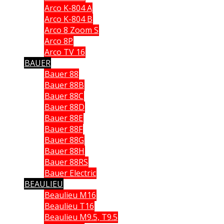
Arco K-804 A
Arco K-804 B
Arco 8 Zoom S
Arco 8P
Arco TV 16
BAUER
Bauer 88
Bauer 88B
Bauer 88C
Bauer 88D
Bauer 88E
Bauer 88F
Bauer 88G
Bauer 88H
Bauer 88RS
Bauer Electric
BEAULIEU
Beaulieu M16
Beaulieu T16
Beaulieu M9.5, T9.5