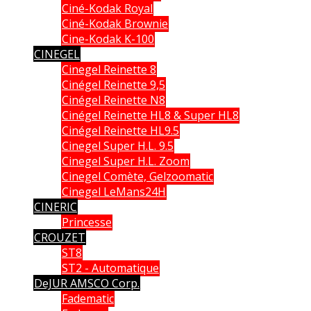
Ciné-Kodak Royal
Ciné-Kodak Brownie
Cine-Kodak K-100
CINEGEL
Cinegel Reinette 8
Cinégel Reinette 9,5
Cinégel Reinette N8
Cinégel Reinette HL8 & Super HL8
Cinégel Reinette HL9.5
Cinegel Super H.L. 9.5
Cinegel Super H.L. Zoom
Cinegel Comète, Gelzoomatic
Cinegel LeMans24H
CINERIC
Princesse
CROUZET
ST8
ST2 - Automatique
DeJUR AMSCO Corp.
Fadematic