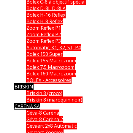
Bolex C-8 à objectif spécial
Bolex D-8L D-8LA
Bolex H-16 Reflex
Bolex H-8 Reflex
Zoom Reflex P1
Zoom Reflex P2
Zoom Reflex P3
Automatic, K1, K2, S1, P4
Bolex 150 Super
Bolex 155 Macrozoom
Bolex 7,5 Macrozoom
Bolex 160 Macrozoom
BOLEX - Accessoires
BRISKIN
Briskin 8 (croco)
Briskin 8 (maroquin noir)
CARENA SA
Géva-8 Carèna
Géva-8 Carèna 2
Gevaert 2x8 Automatic
Gevaert Zoomex