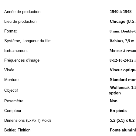
A
nnée de
production
1940 à 1948
Lieu de production
Chicago (U.S.
Format
8 mm, Double-
S
ystème,
Longueur du film
Bobines, 7,5 m
Entrainement
Moteur à resso
Fréquences d'image
8-12-16-24-32 i
Visée
Viseur optique
Monture
Standard mon
Wollensak 1:3.
Objectif
option
Posemètre
Non
Compteur
En pieds
Dimensions (LxPxH
)
Poids
5,2 (5,5) x 8,2
Boitier, Finition
Fonte alumin