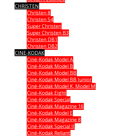
CHRISTEN
Christen 8
Christen 54
Super Christen
Super Christen B3
Christen DB1
Christen DB2
CINE-KODAK
Ciné-Kodak Model A
Ciné-Kodak Model B
Ciné-Kodak Model BB
Ciné-Kodak Model BB Junior
Ciné-Kodak Model K, Model M
Ciné-Kodak Eight
Ciné-Kodak Special
Ciné-Kodak Magazine 16
Ciné-Kodak Model E
Ciné-Kodak Magazine 8
Ciné-Kodak Special II
Ciné-Kodak Reliant