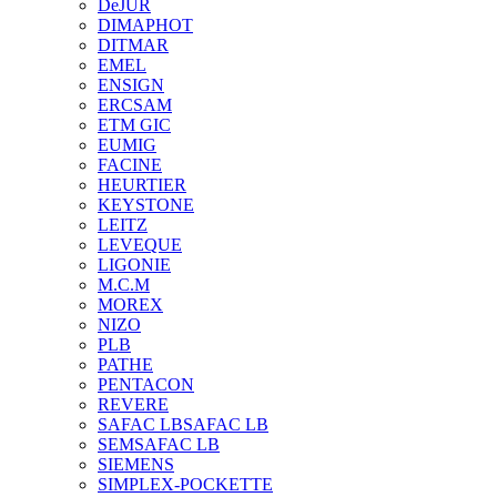
DeJUR
DIMAPHOT
DITMAR
EMEL
ENSIGN
ERCSAM
ETM GIC
EUMIG
FACINE
HEURTIER
KEYSTONE
LEITZ
LEVEQUE
LIGONIE
M.C.M
MOREX
NIZO
PLB
PATHE
PENTACON
REVERE
SAFAC LB
SAFAC LB
SEM
SAFAC LB
SIEMENS
SIMPLEX-POCKETTE