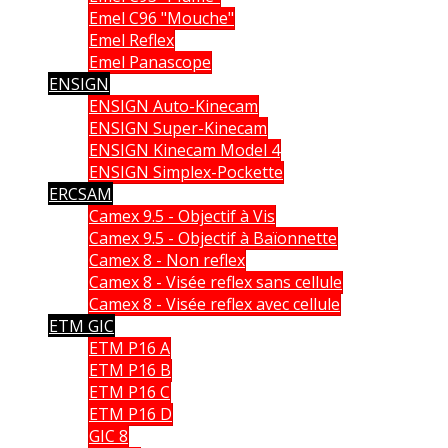
Emel C96 "Mouche"
Emel Reflex
Emel Panascope
ENSIGN
ENSIGN Auto-Kinecam
ENSIGN Super-Kinecam
ENSIGN Kinecam Model 4
ENSIGN Simplex-Pockette
ERCSAM
Camex 9.5 - Objectif à Vis
Camex 9.5 - Objectif à Baïonnette
Camex 8 - Non reflex
Camex 8 - Visée reflex sans cellule
Camex 8 - Visée reflex avec cellule
ETM GIC
ETM P16 A
ETM P16 B
ETM P16 C
ETM P16 D
GIC 8