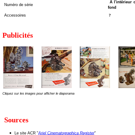
A l'intérieur
Numéro de série
fond
Accessoires
?
Publicités
Cliquez sur les images pour afficher le diaporama
Sources
Le site
ACR "
Ariel Cinematographica Register
"