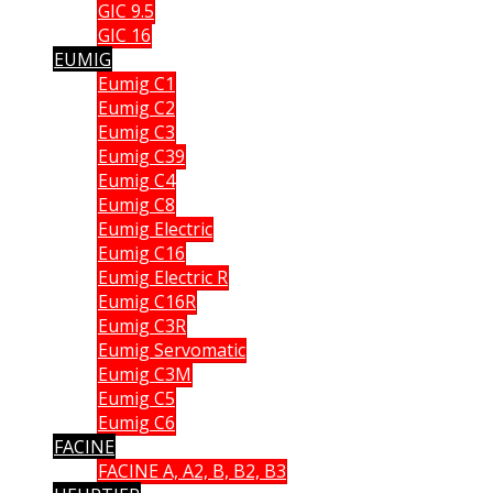
GIC 9.5
GIC 16
EUMIG
Eumig C1
Eumig C2
Eumig C3
Eumig C39
Eumig C4
Eumig C8
Eumig Electric
Eumig C16
Eumig Electric R
Eumig C16R
Eumig C3R
Eumig Servomatic
Eumig C3M
Eumig C5
Eumig C6
FACINE
FACINE A, A2, B, B2, B3