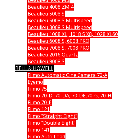
Beaulieu 4008 ZM 4
Beaulieu 5008 S
Beaulieu 5008 S Multispeed
Beaulieu 3008 S Multispeed
Beaulieu 1008 XL, 1018 S X8, 1028 XL60
Beaulieu 6008 S, 6008 PRO
Beaulieu 7008 S, 7008 PRO
Beaulieu 2016 Quartz
Beaulieu 9008 S
BELL & HOWELL
Filmo Automatic Cine Camera 70-A
Eyemo
Filmo 75
Filmo 70-D, 70-DA, 70-DE,70-G, 70-H
Filmo 70-E
Filmo 121
Filmo "Straight Eight"
Filmo "Double Eight"
Filmo 141
Filmo Auto Load