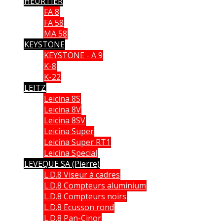
HEURTIER
FA 8
FA 58
MA 58
KEYSTONE
KEYSTONE - A 9
K-8
K-22
LEITZ
Leicina 8S
Leicina 8V
Leicina 8SV
Leicina Super
Leicina Super RT1
Leicina Special
LEVEQUE SA (Pierre)
L.D.8 Viseur à cadres
L.D.8 Compteurs aluminium
L.D.8 Compteurs noirs
L.D.8 Ecusson rond
L.D.8 Pan-Cinor