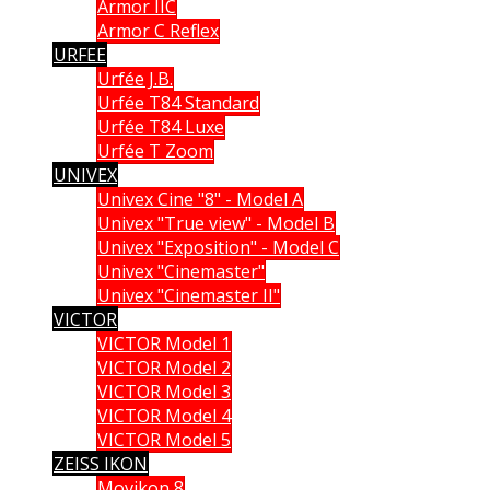
Armor IIC
Armor C Reflex
URFEE
Urfée J.B.
Urfée T84 Standard
Urfée T84 Luxe
Urfée T Zoom
UNIVEX
Univex Cine "8" - Model A
Univex "True view" - Model B
Univex "Exposition" - Model C
Univex "Cinemaster"
Univex "Cinemaster II"
VICTOR
VICTOR Model 1
VICTOR Model 2
VICTOR Model 3
VICTOR Model 4
VICTOR Model 5
ZEISS IKON
Movikon 8