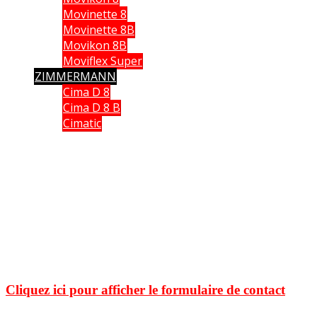
Movinette 8
Movinette 8B
Movikon 8B
Moviflex Super
ZIMMERMANN
Cima D 8
Cima D 8 B
Cimatic
Que vous soyez collectionneur, expert ou simple amateur, acheteur
ou vendeur, si vous souhaitez partager vos connaissances, formuler
une remarque ou donner un avis, n’hésitez pas à me contacter;
Ce site n'est pas un site commercial, je n'en tire aucun avantage hormis le plaisir de partager
avec vous ma passion des caméras anciennes. Chaque fois qu cela était possible, j'ai utilisé
mes propres documents et mes propres images. J'espère ne pas avoir enfreint les lois sur le
copyright. Si tel n'était pas le cas. Si vous détenez des droits sur des données publiées sur ce
site dont vous souhaitez conserver un usage exclusif, veuillez m'en faire part. Elles seront
immédiatement retirées
.
Cliquez ici pour afficher le formulaire de contact