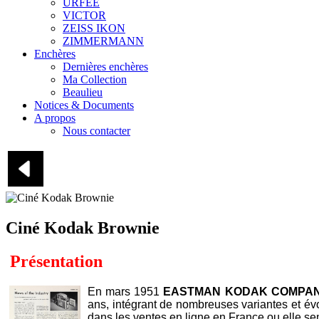
URFEE
VICTOR
ZEISS IKON
ZIMMERMANN
Enchères
Dernières enchères
Ma Collection
Beaulieu
Notices & Documents
A propos
Nous contacter
Ciné Kodak Brownie
Présentation
En mars 1951
EASTMAN KODAK COMPA
ans, intégrant de nombreuses variantes et évo
dans les ventes en ligne en France ou elle sem