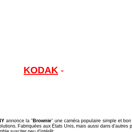
KODAK
-
Brownie
NY
annonce la "
Brownie
" une caméra populaire simple et bon
lutions. Fabriquées aux États Unis, mais aussi dans d'autres p
ble susciter peu d'intérêt.