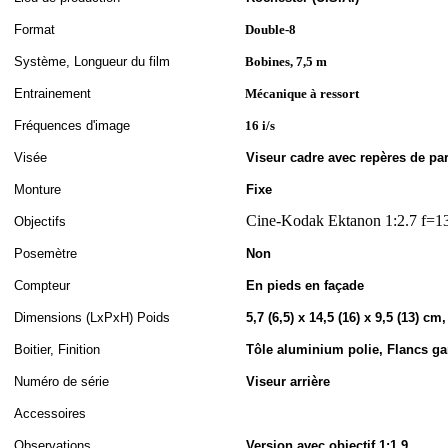
Format
Double-8
S
ystème,
Longueur du film
Bobines, 7,5 m
Entrainement
Mécanique à ressort
Fréquences d'image
16 i/s
Visée
Viseur cadre avec repères de par
Monture
Fixe
Cine-
Kodak Ektanon 1:2.7 f=
1
Objectifs
Posemètre
Non
Compteur
En pieds en façade
Dimensions (LxPxH
)
Poids
5,7 (6,5) x 14,5 (16) x 9,5 (13) cm
Boitier, Finition
Tôle aluminium polie, Flancs gar
Numéro de série
Viseur arrière
Accessoires
Observations
Version avec objectif 1:1.9