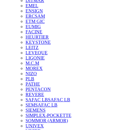
DITMAR
EMEL
ENSIGN
ERCSAM
ETM GIC
EUMIG
FACINE
HEURTIER
KEYSTONE
LEITZ
LEVEQUE
LIGONIE
M.C.M
MOREX
NIZO
PLB
PATHE
PENTACON
REVERE
SAFAC LB
SAFAC LB
SEM
SAFAC LB
SIEMENS
SIMPLEX-POCKETTE
SOMMOR (ARMOR)
UNIVEX