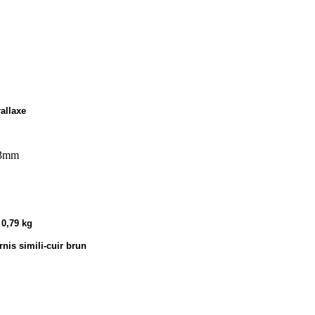
allaxe
3mm
, 0,79 kg
nis simili-cuir brun