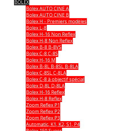
BOLEX
Bolex AUTO CINE A
Bolex AUTO CINE B
Bolex H - Premiers modèles
Bolex L-8
Bolex H-16 Non Reflex
Bolex H-8 Non Reflex
Bolex B-8 B-8VS
Bolex C-8 C-8S
Bolex H-16 M
Bolex B-8L B-8SL B-8LA
Bolex C-8SL C-8LA
Bolex C-8 à objectif spécial
Bolex D-8L D-8LA
Bolex H-16 Reflex
Bolex H-8 Reflex
Zoom Reflex P1
Zoom Reflex P2
Zoom Reflex P3
Automatic, K1, K2, S1, P4
Bolex 150 Super