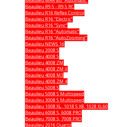
Beaulieu MAR 8G "Automatic"
Beaulieu R9,5 - R9,5 RC
Beaulieu R16 Reflex Control
Beaulieu R16 "Electric"
Beaulieu R16 "Sync"
Beaulieu R16 "Automatic"
Beaulieu R16 "AutoZooming"
Beaulieu NEWS 16
Beaulieu 2008 S
Beaulieu 4008 S
Beaulieu 4008 ZM
Beaulieu 4008 ZM II
Beaulieu 4008 M3
Beaulieu 4008 ZM 4
Beaulieu 5008 S
Beaulieu 5008 S Multispeed
Beaulieu 3008 S Multispeed
Beaulieu 1008 XL, 1018 S X8, 1028 XL60
Beaulieu 6008 S, 6008 PRO
Beaulieu 7008 S, 7008 PRO
Beaulieu 2016 Quartz