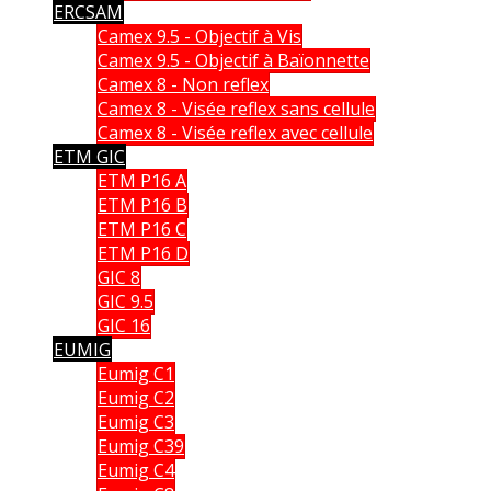
ERCSAM
Camex 9.5 - Objectif à Vis
Camex 9.5 - Objectif à Baïonnette
Camex 8 - Non reflex
Camex 8 - Visée reflex sans cellule
Camex 8 - Visée reflex avec cellule
ETM GIC
ETM P16 A
ETM P16 B
ETM P16 C
ETM P16 D
GIC 8
GIC 9.5
GIC 16
EUMIG
Eumig C1
Eumig C2
Eumig C3
Eumig C39
Eumig C4