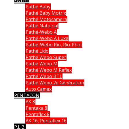
PATHE
Pathé Baby
Pathé Baby Motrix
Pathé Motocamera
Pathé National
Pathé-Webo A
Pathé-Webo A Luxe
Pathé-Webo Rio, Rio-Phot
Pathé Lido
Pathé Webo Super
Pathé Webo M
Pathé Webo M Reflex
Pathé Webo BTL
Pathé Webo 2e Génération
Auto Camex
PENTACON
AK 8
Pentaka 8
Pentaflex 8
AK 16, Pentaflex 16
P.L.B.