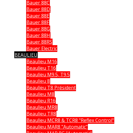
Bauer 88C
Bauer 88D
Bauer 88E
Bauer 88F
Bauer 88G
Bauer 88H
Bauer 88RS
Bauer Electric
BEAULIEU
Beaulieu M16
Beaulieu T16
Beaulieu M9.5, T9.5
Beaulieu 8
Beaulieu T8 Président
Beaulieu M8
Beaulieu R16
Beaulieu MR8
Beaulieu TR8
Beaulieu MCR8 & TCR8 "Reflex Control"
Beaulieu MAR8 "Automatic"