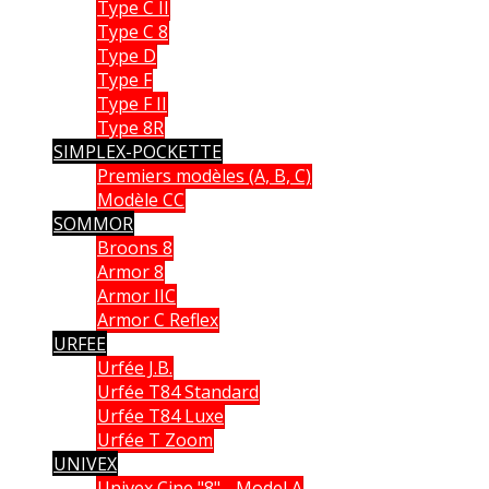
Type C II
Type C 8
Type D
Type F
Type F II
Type 8R
SIMPLEX-POCKETTE
Premiers modèles (A, B, C)
Modèle CC
SOMMOR
Broons 8
Armor 8
Armor IIC
Armor C Reflex
URFEE
Urfée J.B.
Urfée T84 Standard
Urfée T84 Luxe
Urfée T Zoom
UNIVEX
Univex Cine "8" - Model A