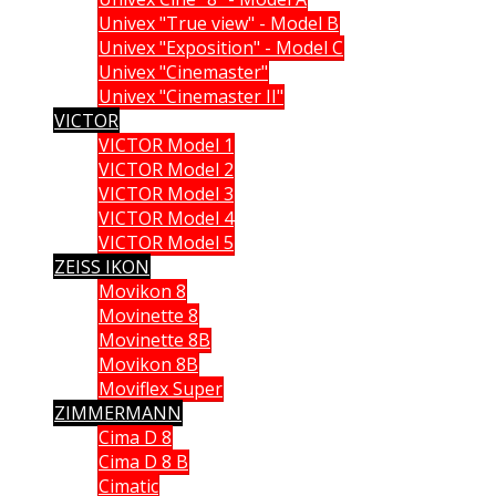
Univex "True view" - Model B
Univex "Exposition" - Model C
Univex "Cinemaster"
Univex "Cinemaster II"
VICTOR
VICTOR Model 1
VICTOR Model 2
VICTOR Model 3
VICTOR Model 4
VICTOR Model 5
ZEISS IKON
Movikon 8
Movinette 8
Movinette 8B
Movikon 8B
Moviflex Super
ZIMMERMANN
Cima D 8
Cima D 8 B
Cimatic