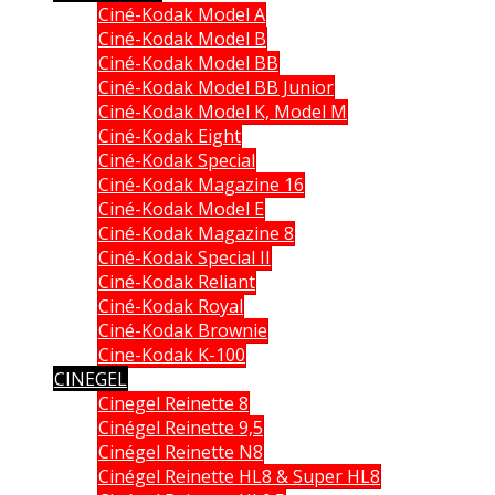
Ciné-Kodak Model A
Ciné-Kodak Model B
Ciné-Kodak Model BB
Ciné-Kodak Model BB Junior
Ciné-Kodak Model K, Model M
Ciné-Kodak Eight
Ciné-Kodak Special
Ciné-Kodak Magazine 16
Ciné-Kodak Model E
Ciné-Kodak Magazine 8
Ciné-Kodak Special II
Ciné-Kodak Reliant
Ciné-Kodak Royal
Ciné-Kodak Brownie
Cine-Kodak K-100
CINEGEL
Cinegel Reinette 8
Cinégel Reinette 9,5
Cinégel Reinette N8
Cinégel Reinette HL8 & Super HL8