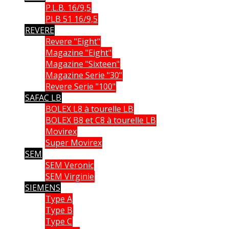
P.L.B. 16/9,5
PLB 51 16/9,5
REVERE
Revere "Eight"
Magazine "Eight"
Magazine "Sixteen"
Magazine Serie "30"
Revere Serie "100"
SAFAC LB
BOLEX L8 à tourelle LB
BOLEX B8 et C8 à tourelle LB
Movirex
Super Movirex
SEM
SEM Veronic
SEM Virginie
SIEMENS
Type A
Type B
Type C