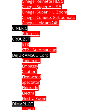
Cinégel Reinette HL9.5
Cinegel Super H.L. 9.5
Cinegel Super H.L. Zoom
Cinegel Comète, Gelzoomatic
Cinegel LeMans24H
CINERIC
Princesse
CROUZET
ST8
ST2 - Automatique
DeJUR AMSCO Corp.
Fadematic
Embassy
Citation
Fleetwood
Spectator
Eldorado
Electra
Electra Zoom
DIMAPHOT
Type A