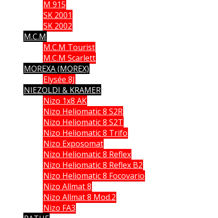
M 915
SK 2001
SK 2002
M.C.M
M.C.M Tourist
M.C.M Scarlett
MOREXA (MOREX)
Elysée 8J
NIEZOLDI & KRAMER
Nizo 1x8 AK
Nizo Heliomatic 8 S2R
Nizo Heliomatic 8 S2T
Nizo Heliomatic 8 Trifo
Nizo Exposomat
Nizo Heliomatic 8 Reflex
Nizo Heliomatic 8 Reflex B2
Nizo Heliomatic 8 Focovario
Nizo Allmat 8
Nizo Allmat 8 Mod.2
Nizo FA3