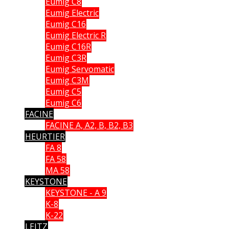
Eumig C8
Eumig Electric
Eumig C16
Eumig Electric R
Eumig C16R
Eumig C3R
Eumig Servomatic
Eumig C3M
Eumig C5
Eumig C6
FACINE
FACINE A, A2, B, B2, B3
HEURTIER
FA 8
FA 58
MA 58
KEYSTONE
KEYSTONE - A 9
K-8
K-22
LEITZ