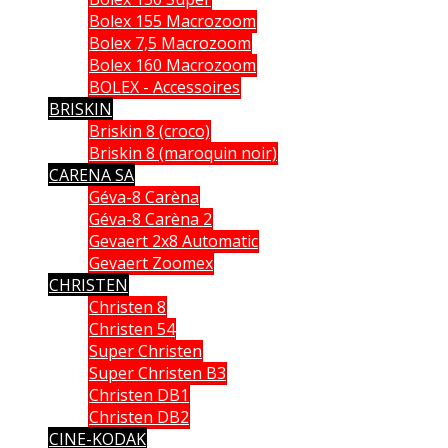
Bolex 155 Macrozoom
Bolex 7,5 Macrozoom
Bolex 160 Macrozoom
BOLEX - Accessoires
BRISKIN
Briskin 8 (croco)
Briskin 8 (maroquin noir)
CARENA SA
Géva-8 Carèna
Géva-8 Carèna 2
Gevaert 2x8 Automatic
Gevaert Zoomex
CHRISTEN
Christen 8
Christen 54
Super Christen
Super Christen B3
Christen DB1
Christen DB2
CINE-KODAK