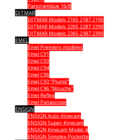
Panoramique 16/8
DITMAR
DITMAR Models 2165 2187 2190
DITMAR Models 2265 2287 2290
DITMAR Models 2365 2387 2390
EMEL
Emel Premiers modèles
Emel C91
Emel C93
Emel C94
Emel C96
Emel C93 "Plume"
Emel C96 "Mouche"
Emel Reflex
Emel Panascope
ENSIGN
ENSIGN Auto-Kinecam
ENSIGN Super-Kinecam
ENSIGN Kinecam Model 4
ENSIGN Simplex-Pockette