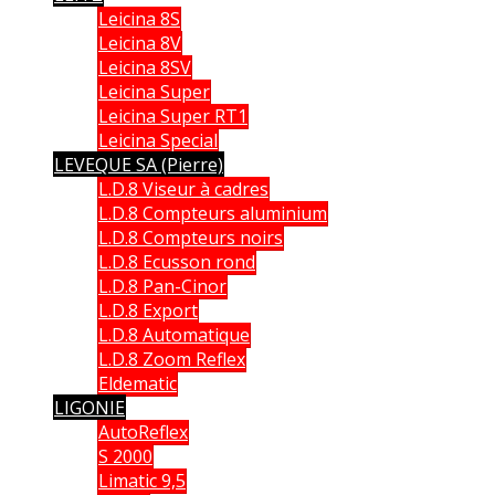
Leicina 8S
Leicina 8V
Leicina 8SV
Leicina Super
Leicina Super RT1
Leicina Special
LEVEQUE SA (Pierre)
L.D.8 Viseur à cadres
L.D.8 Compteurs aluminium
L.D.8 Compteurs noirs
L.D.8 Ecusson rond
L.D.8 Pan-Cinor
L.D.8 Export
L.D.8 Automatique
L.D.8 Zoom Reflex
Eldematic
LIGONIE
AutoReflex
S 2000
Limatic 9,5