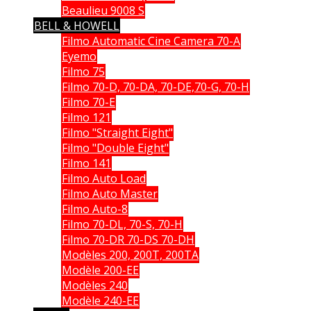
Beaulieu 9008 S
BELL & HOWELL
Filmo Automatic Cine Camera 70-A
Eyemo
Filmo 75
Filmo 70-D, 70-DA, 70-DE,70-G, 70-H
Filmo 70-E
Filmo 121
Filmo "Straight Eight"
Filmo "Double Eight"
Filmo 141
Filmo Auto Load
Filmo Auto Master
Filmo Auto-8
Filmo 70-DL, 70-S, 70-H
Filmo 70-DR 70-DS 70-DH
Modèles 200, 200T, 200TA
Modèle 200-EE
Modèles 240
Modèle 240-EE