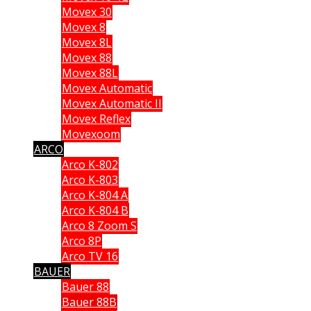
Movex 30
Movex 8
Movex 8L
Movex 88
Movex 88L
Movex Automatic
Movex Automatic II
Movex Reflex
Movexoom
ARCO
Arco K-802
Arco K-803
Arco K-804 A
Arco K-804 B
Arco 8 Zoom S
Arco 8P
Arco TV 16
BAUER
Bauer 88
Bauer 88B