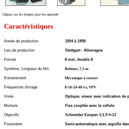
Cliquez sur les images pour les agrandir
Caractéristiques
A
nnée de
production
1954 à 1958
Lieu de production
Stuttgart - Allemagne
Format
8 mm, double 8
S
ystème,
Longueur du film
Bobines, 7,5 m
Entrainement
Mécanique à ressort
Fréquences d'image
8-16-24-48 i/s, VPV
Visée
Optique, viseur avec indication de p
Monture
Fixe couplée avec la cellule
Objectifs
Schneider Exopan 1;1.9 f=13
Posemètre
Semi-automatique avec aiguille dan