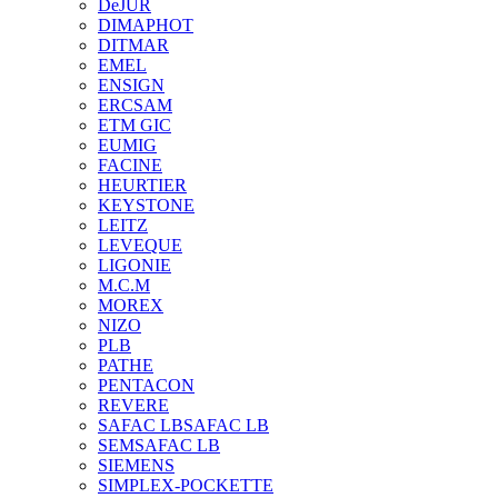
DeJUR
DIMAPHOT
DITMAR
EMEL
ENSIGN
ERCSAM
ETM GIC
EUMIG
FACINE
HEURTIER
KEYSTONE
LEITZ
LEVEQUE
LIGONIE
M.C.M
MOREX
NIZO
PLB
PATHE
PENTACON
REVERE
SAFAC LB
SAFAC LB
SEM
SAFAC LB
SIEMENS
SIMPLEX-POCKETTE