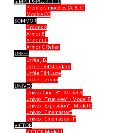
SIMPLEX-POCKETTE
Premiers modèles (A, B, C)
Modèle CC
SOMMOR
Broons 8
Armor 8
Armor IIC
Armor C Reflex
URFEE
Urfée J.B.
Urfée T84 Standard
Urfée T84 Luxe
Urfée T Zoom
UNIVEX
Univex Cine "8" - Model A
Univex "True view" - Model B
Univex "Exposition" - Model C
Univex "Cinemaster"
Univex "Cinemaster II"
VICTOR
VICTOR Model 1