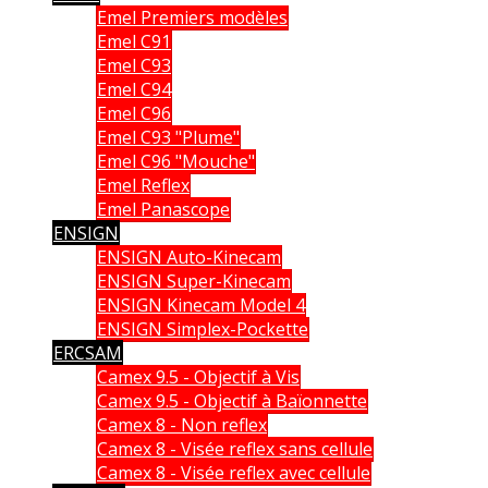
Emel Premiers modèles
Emel C91
Emel C93
Emel C94
Emel C96
Emel C93 "Plume"
Emel C96 "Mouche"
Emel Reflex
Emel Panascope
ENSIGN
ENSIGN Auto-Kinecam
ENSIGN Super-Kinecam
ENSIGN Kinecam Model 4
ENSIGN Simplex-Pockette
ERCSAM
Camex 9.5 - Objectif à Vis
Camex 9.5 - Objectif à Baïonnette
Camex 8 - Non reflex
Camex 8 - Visée reflex sans cellule
Camex 8 - Visée reflex avec cellule