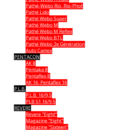
Pathé-Webo Rio, Rio-Phot
Pathé Lido
Pathé Webo Super
Pathé Webo M
Pathé Webo M Reflex
Pathé Webo BTL
Pathé Webo 2e Génération
Auto Camex
PENTACON
AK 8
Pentaka 8
Pentaflex 8
AK 16, Pentaflex 16
P.L.B.
P.L.B. 16/9,5
PLB 51 16/9,5
REVERE
Revere "Eight"
Magazine "Eight"
Magazine "Sixteen"