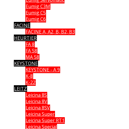
Eumig C3M
Eumig C5
Eumig C6
FACINE
FACINE A, A2, B, B2, B3
HEURTIER
FA 8
FA 58
MA 58
KEYSTONE
KEYSTONE - A 9
K-8
K-22
LEITZ
Leicina 8S
Leicina 8V
Leicina 8SV
Leicina Super
Leicina Super RT1
Leicina Special