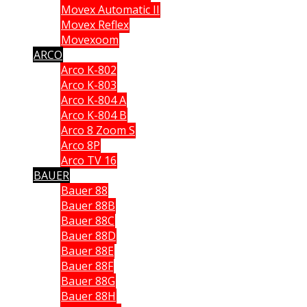
Movex Automatic II
Movex Reflex
Movexoom
ARCO
Arco K-802
Arco K-803
Arco K-804 A
Arco K-804 B
Arco 8 Zoom S
Arco 8P
Arco TV 16
BAUER
Bauer 88
Bauer 88B
Bauer 88C
Bauer 88D
Bauer 88E
Bauer 88F
Bauer 88G
Bauer 88H