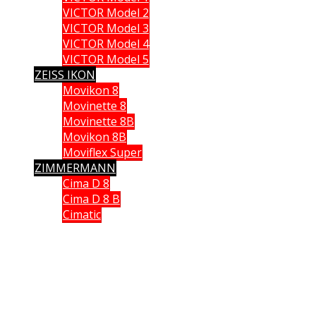
VICTOR Model 2
VICTOR Model 3
VICTOR Model 4
VICTOR Model 5
ZEISS IKON
Movikon 8
Movinette 8
Movinette 8B
Movikon 8B
Moviflex Super
ZIMMERMANN
Cima D 8
Cima D 8 B
Cimatic
Que vous soyez collectionneur, expert ou simple amateur, acheteur
ou vendeur, si vous souhaitez partager vos connaissances, formuler
une remarque ou donner un avis, n’hésitez pas à me contacter;
Ce site n'est pas un site commercial, je n'en tire aucun avantage hormis le plaisir de partager
avec vous ma passion des caméras anciennes. Chaque fois qu cela était possible, j'ai utilisé
mes propres documents et mes propres images. J'espère ne pas avoir enfreint les lois sur le