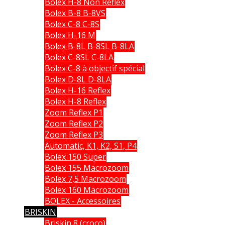
Bolex H-8 Non Reflex
Bolex B-8 B-8VS
Bolex C-8 C-8S
Bolex H-16 M
Bolex B-8L B-8SL B-8LA
Bolex C-8SL C-8LA
Bolex C-8 à objectif spécial
Bolex D-8L D-8LA
Bolex H-16 Reflex
Bolex H-8 Reflex
Zoom Reflex P1
Zoom Reflex P2
Zoom Reflex P3
Automatic, K1, K2, S1, P4
Bolex 150 Super
Bolex 155 Macrozoom
Bolex 7,5 Macrozoom
Bolex 160 Macrozoom
BOLEX - Accessoires
BRISKIN
Briskin 8 (croco)