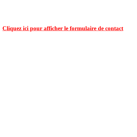
copyright. Si tel n'était pas le cas. Si vous détenez des droits sur des données publiées sur ce
site dont vous souhaitez conserver un usage exclusif, veuillez m'en faire part. Elles seront
immédiatement retirées
.
Cliquez ici pour afficher le formulaire de contact