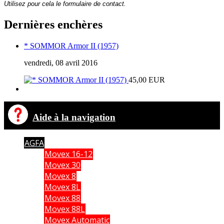
Utilisez pour cela le formulaire de contact.
Dernières enchères
* SOMMOR Armor II (1957)
vendredi, 08 avril 2016
45,00 EUR
Aide à la navigation
AGFA
Movex 16-12
Movex 30
Movex 8
Movex 8L
Movex 88
Movex 88L
Movex Automatic