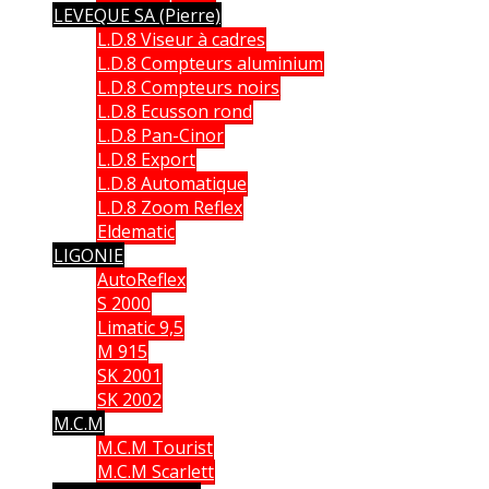
LEVEQUE SA (Pierre)
L.D.8 Viseur à cadres
L.D.8 Compteurs aluminium
L.D.8 Compteurs noirs
L.D.8 Ecusson rond
L.D.8 Pan-Cinor
L.D.8 Export
L.D.8 Automatique
L.D.8 Zoom Reflex
Eldematic
LIGONIE
AutoReflex
S 2000
Limatic 9,5
M 915
SK 2001
SK 2002
M.C.M
M.C.M Tourist
M.C.M Scarlett