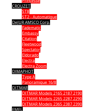
Princesse
CROUZET
ST8
ST2 - Automatique
DeJUR AMSCO Corp.
Fadematic
Embassy
Citation
Fleetwood
Spectator
Eldorado
Electra
Electra Zoom
DIMAPHOT
Type A
Panoramique 16/8
DITMAR
DITMAR Models 2165 2187 2190
DITMAR Models 2265 2287 2290
DITMAR Models 2365 2387 2390
EMEL