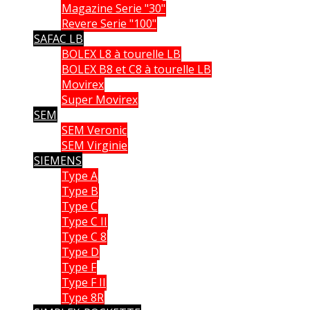
Magazine Serie "30"
Revere Serie "100"
SAFAC LB
BOLEX L8 à tourelle LB
BOLEX B8 et C8 à tourelle LB
Movirex
Super Movirex
SEM
SEM Veronic
SEM Virginie
SIEMENS
Type A
Type B
Type C
Type C II
Type C 8
Type D
Type F
Type F II
Type 8R