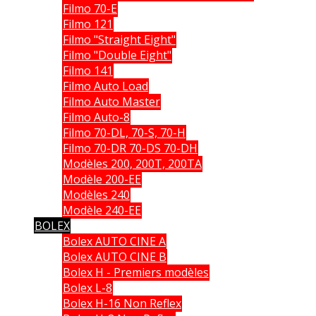
Filmo 70-E
Filmo 121
Filmo "Straight Eight"
Filmo "Double Eight"
Filmo 141
Filmo Auto Load
Filmo Auto Master
Filmo Auto-8
Filmo 70-DL, 70-S, 70-H
Filmo 70-DR 70-DS 70-DH
Modèles 200, 200T, 200TA
Modèle 200-EE
Modèles 240
Modèle 240-EE
BOLEX
Bolex AUTO CINE A
Bolex AUTO CINE B
Bolex H - Premiers modèles
Bolex L-8
Bolex H-16 Non Reflex