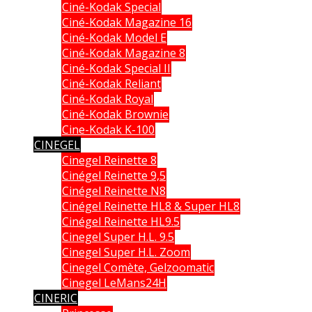
Ciné-Kodak Special
Ciné-Kodak Magazine 16
Ciné-Kodak Model E
Ciné-Kodak Magazine 8
Ciné-Kodak Special II
Ciné-Kodak Reliant
Ciné-Kodak Royal
Ciné-Kodak Brownie
Cine-Kodak K-100
CINEGEL
Cinegel Reinette 8
Cinégel Reinette 9,5
Cinégel Reinette N8
Cinégel Reinette HL8 & Super HL8
Cinégel Reinette HL9.5
Cinegel Super H.L. 9.5
Cinegel Super H.L. Zoom
Cinegel Comète, Gelzoomatic
Cinegel LeMans24H
CINERIC