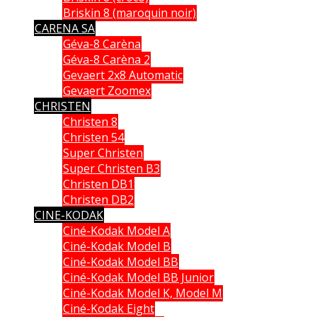
Briskin 8 (maroquin noir)
CARENA SA
Géva-8 Carèna
Géva-8 Carèna 2
Gevaert 2x8 Automatic
Gevaert Zoomex
CHRISTEN
Christen 8
Christen 54
Super Christen
Super Christen B3
Christen DB1
Christen DB2
CINE-KODAK
Ciné-Kodak Model A
Ciné-Kodak Model B
Ciné-Kodak Model BB
Ciné-Kodak Model BB Junior
Ciné-Kodak Model K, Model M
Ciné-Kodak Eight