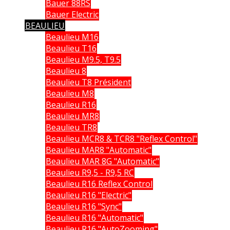
Bauer 88RS
Bauer Electric
BEAULIEU
Beaulieu M16
Beaulieu T16
Beaulieu M9.5, T9.5
Beaulieu 8
Beaulieu T8 Président
Beaulieu M8
Beaulieu R16
Beaulieu MR8
Beaulieu TR8
Beaulieu MCR8 & TCR8 "Reflex Control"
Beaulieu MAR8 "Automatic"
Beaulieu MAR 8G "Automatic"
Beaulieu R9,5 - R9,5 RC
Beaulieu R16 Reflex Control
Beaulieu R16 "Electric"
Beaulieu R16 "Sync"
Beaulieu R16 "Automatic"
Beaulieu R16 "AutoZooming"