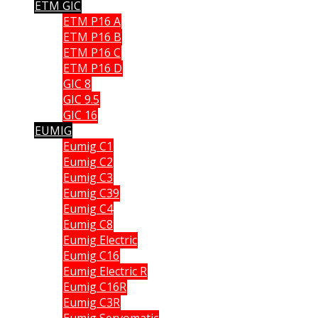
ETM GIC
ETM P16 A
ETM P16 B
ETM P16 C
ETM P16 D
GIC 8
GIC 9.5
GIC 16
EUMIG
Eumig C1
Eumig C2
Eumig C3
Eumig C39
Eumig C4
Eumig C8
Eumig Electric
Eumig C16
Eumig Electric R
Eumig C16R
Eumig C3R
Eumig Servomatic