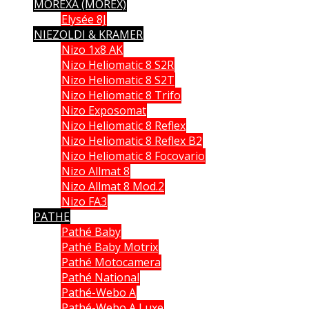
MOREXA (MOREX)
Elysée 8J
NIEZOLDI & KRAMER
Nizo 1x8 AK
Nizo Heliomatic 8 S2R
Nizo Heliomatic 8 S2T
Nizo Heliomatic 8 Trifo
Nizo Exposomat
Nizo Heliomatic 8 Reflex
Nizo Heliomatic 8 Reflex B2
Nizo Heliomatic 8 Focovario
Nizo Allmat 8
Nizo Allmat 8 Mod.2
Nizo FA3
PATHE
Pathé Baby
Pathé Baby Motrix
Pathé Motocamera
Pathé National
Pathé-Webo A
Pathé-Webo A Luxe