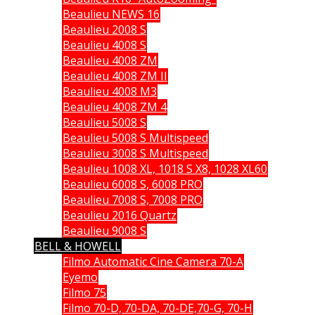
Beaulieu NEWS 16
Beaulieu 2008 S
Beaulieu 4008 S
Beaulieu 4008 ZM
Beaulieu 4008 ZM II
Beaulieu 4008 M3
Beaulieu 4008 ZM 4
Beaulieu 5008 S
Beaulieu 5008 S Multispeed
Beaulieu 3008 S Multispeed
Beaulieu 1008 XL, 1018 S X8, 1028 XL60
Beaulieu 6008 S, 6008 PRO
Beaulieu 7008 S, 7008 PRO
Beaulieu 2016 Quartz
Beaulieu 9008 S
BELL & HOWELL
Filmo Automatic Cine Camera 70-A
Eyemo
Filmo 75
Filmo 70-D, 70-DA, 70-DE,70-G, 70-H