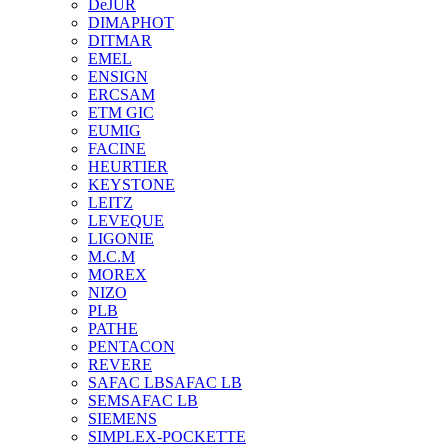
DeJUR
DIMAPHOT
DITMAR
EMEL
ENSIGN
ERCSAM
ETM GIC
EUMIG
FACINE
HEURTIER
KEYSTONE
LEITZ
LEVEQUE
LIGONIE
M.C.M
MOREX
NIZO
PLB
PATHE
PENTACON
REVERE
SAFAC LB
SAFAC LB
SEM
SAFAC LB
SIEMENS
SIMPLEX-POCKETTE