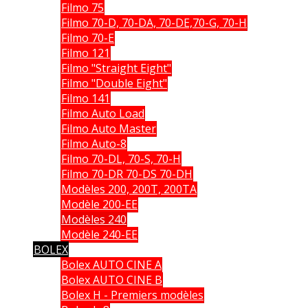
Filmo 75
Filmo 70-D, 70-DA, 70-DE,70-G, 70-H
Filmo 70-E
Filmo 121
Filmo "Straight Eight"
Filmo "Double Eight"
Filmo 141
Filmo Auto Load
Filmo Auto Master
Filmo Auto-8
Filmo 70-DL, 70-S, 70-H
Filmo 70-DR 70-DS 70-DH
Modèles 200, 200T, 200TA
Modèle 200-EE
Modèles 240
Modèle 240-EE
BOLEX
Bolex AUTO CINE A
Bolex AUTO CINE B
Bolex H - Premiers modèles