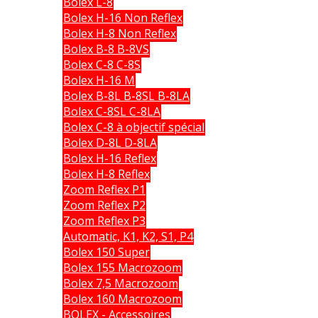
Bolex L-8
Bolex H-16 Non Reflex
Bolex H-8 Non Reflex
Bolex B-8 B-8VS
Bolex C-8 C-8S
Bolex H-16 M
Bolex B-8L B-8SL B-8LA
Bolex C-8SL C-8LA
Bolex C-8 à objectif spécial
Bolex D-8L D-8LA
Bolex H-16 Reflex
Bolex H-8 Reflex
Zoom Reflex P1
Zoom Reflex P2
Zoom Reflex P3
Automatic, K1, K2, S1, P4
Bolex 150 Super
Bolex 155 Macrozoom
Bolex 7,5 Macrozoom
Bolex 160 Macrozoom
BOLEX - Accessoires