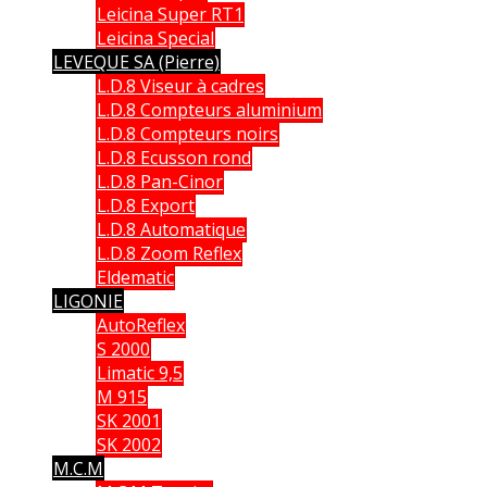
Leicina Super RT1
Leicina Special
LEVEQUE SA (Pierre)
L.D.8 Viseur à cadres
L.D.8 Compteurs aluminium
L.D.8 Compteurs noirs
L.D.8 Ecusson rond
L.D.8 Pan-Cinor
L.D.8 Export
L.D.8 Automatique
L.D.8 Zoom Reflex
Eldematic
LIGONIE
AutoReflex
S 2000
Limatic 9,5
M 915
SK 2001
SK 2002
M.C.M