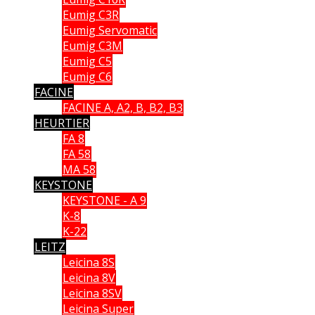
Eumig C3R
Eumig Servomatic
Eumig C3M
Eumig C5
Eumig C6
FACINE
FACINE A, A2, B, B2, B3
HEURTIER
FA 8
FA 58
MA 58
KEYSTONE
KEYSTONE - A 9
K-8
K-22
LEITZ
Leicina 8S
Leicina 8V
Leicina 8SV
Leicina Super