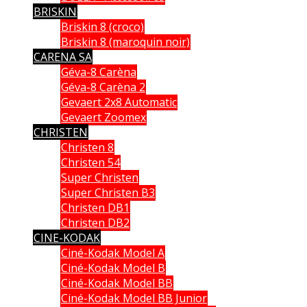
BRISKIN
Briskin 8 (croco)
Briskin 8 (maroquin noir)
CARENA SA
Géva-8 Carèna
Géva-8 Carèna 2
Gevaert 2x8 Automatic
Gevaert Zoomex
CHRISTEN
Christen 8
Christen 54
Super Christen
Super Christen B3
Christen DB1
Christen DB2
CINE-KODAK
Ciné-Kodak Model A
Ciné-Kodak Model B
Ciné-Kodak Model BB
Ciné-Kodak Model BB Junior