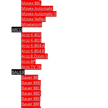
Movex 88L
Movex Automatic
Movex Automatic II
Movex Reflex
Movexoom
ARCO
Arco K-802
Arco K-803
Arco K-804 A
Arco K-804 B
Arco 8 Zoom S
Arco 8P
Arco TV 16
BAUER
Bauer 88
Bauer 88B
Bauer 88C
Bauer 88D
Bauer 88E
Bauer 88F