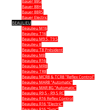
Bauer 88G
Bauer 88H
Bauer 88RS
Bauer Electric
BEAULIEU
Beaulieu M16
Beaulieu T16
Beaulieu M9.5, T9.5
Beaulieu 8
Beaulieu T8 Président
Beaulieu M8
Beaulieu R16
Beaulieu MR8
Beaulieu TR8
Beaulieu MCR8 & TCR8 "Reflex Control"
Beaulieu MAR8 "Automatic"
Beaulieu MAR 8G "Automatic"
Beaulieu R9,5 - R9,5 RC
Beaulieu R16 Reflex Control
Beaulieu R16 "Electric"
Beaulieu R16 "Sync"