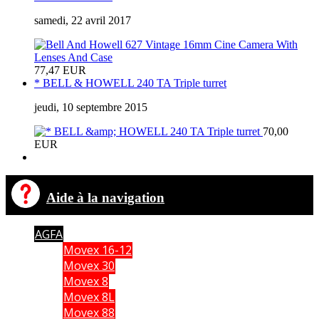
samedi, 22 avril 2017
77,47 EUR
* BELL & HOWELL 240 TA Triple turret
jeudi, 10 septembre 2015
70,00
EUR
Aide à la navigation
AGFA
Movex 16-12
Movex 30
Movex 8
Movex 8L
Movex 88