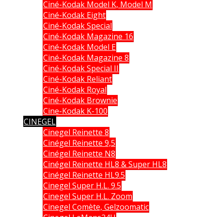
Ciné-Kodak Model K, Model M
Ciné-Kodak Eight
Ciné-Kodak Special
Ciné-Kodak Magazine 16
Ciné-Kodak Model E
Ciné-Kodak Magazine 8
Ciné-Kodak Special II
Ciné-Kodak Reliant
Ciné-Kodak Royal
Ciné-Kodak Brownie
Cine-Kodak K-100
CINEGEL
Cinegel Reinette 8
Cinégel Reinette 9,5
Cinégel Reinette N8
Cinégel Reinette HL8 & Super HL8
Cinégel Reinette HL9.5
Cinegel Super H.L. 9.5
Cinegel Super H.L. Zoom
Cinegel Comète, Gelzoomatic