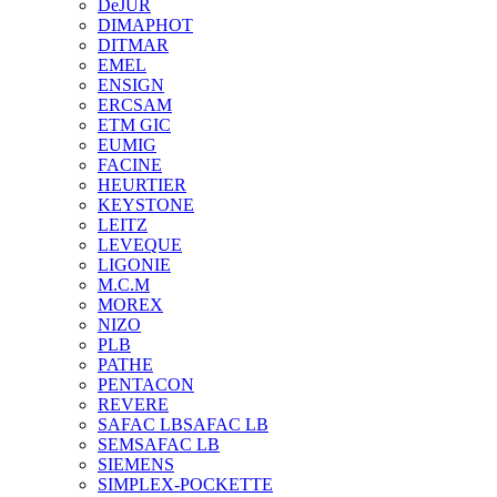
DeJUR
DIMAPHOT
DITMAR
EMEL
ENSIGN
ERCSAM
ETM GIC
EUMIG
FACINE
HEURTIER
KEYSTONE
LEITZ
LEVEQUE
LIGONIE
M.C.M
MOREX
NIZO
PLB
PATHE
PENTACON
REVERE
SAFAC LB
SAFAC LB
SEM
SAFAC LB
SIEMENS
SIMPLEX-POCKETTE