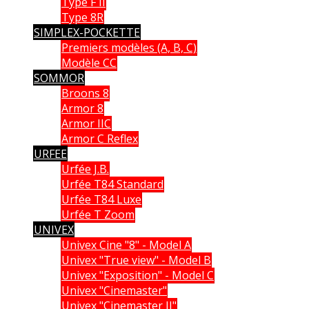
Type F II
Type 8R
SIMPLEX-POCKETTE
Premiers modèles (A, B, C)
Modèle CC
SOMMOR
Broons 8
Armor 8
Armor IIC
Armor C Reflex
URFEE
Urfée J.B.
Urfée T84 Standard
Urfée T84 Luxe
Urfée T Zoom
UNIVEX
Univex Cine "8" - Model A
Univex "True view" - Model B
Univex "Exposition" - Model C
Univex "Cinemaster"
Univex "Cinemaster II"