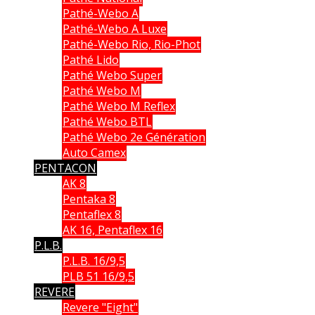
Pathé-Webo A
Pathé-Webo A Luxe
Pathé-Webo Rio, Rio-Phot
Pathé Lido
Pathé Webo Super
Pathé Webo M
Pathé Webo M Reflex
Pathé Webo BTL
Pathé Webo 2e Génération
Auto Camex
PENTACON
AK 8
Pentaka 8
Pentaflex 8
AK 16, Pentaflex 16
P.L.B.
P.L.B. 16/9,5
PLB 51 16/9,5
REVERE
Revere "Eight"