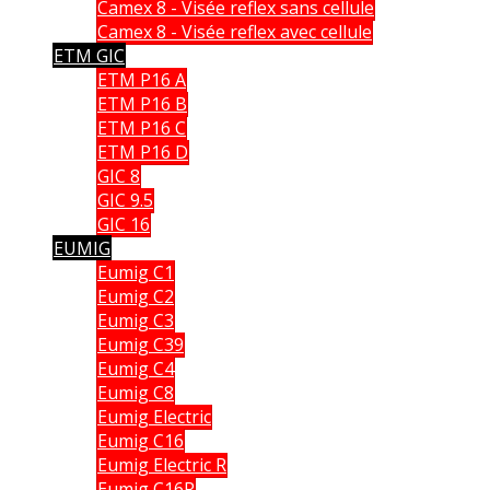
Camex 8 - Visée reflex sans cellule
Camex 8 - Visée reflex avec cellule
ETM GIC
ETM P16 A
ETM P16 B
ETM P16 C
ETM P16 D
GIC 8
GIC 9.5
GIC 16
EUMIG
Eumig C1
Eumig C2
Eumig C3
Eumig C39
Eumig C4
Eumig C8
Eumig Electric
Eumig C16
Eumig Electric R
Eumig C16R