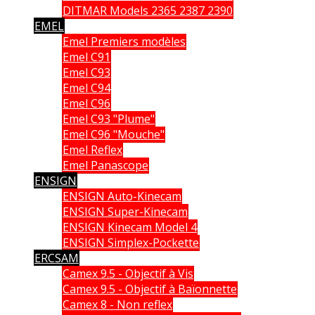
DITMAR Models 2365 2387 2390
EMEL
Emel Premiers modèles
Emel C91
Emel C93
Emel C94
Emel C96
Emel C93 "Plume"
Emel C96 "Mouche"
Emel Reflex
Emel Panascope
ENSIGN
ENSIGN Auto-Kinecam
ENSIGN Super-Kinecam
ENSIGN Kinecam Model 4
ENSIGN Simplex-Pockette
ERCSAM
Camex 9.5 - Objectif à Vis
Camex 9.5 - Objectif à Baïonnette
Camex 8 - Non reflex