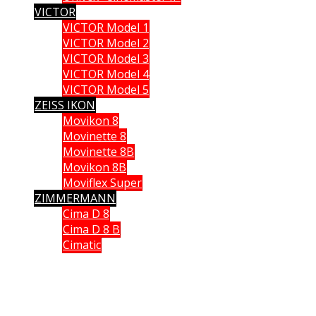
VICTOR
VICTOR Model 1
VICTOR Model 2
VICTOR Model 3
VICTOR Model 4
VICTOR Model 5
ZEISS IKON
Movikon 8
Movinette 8
Movinette 8B
Movikon 8B
Moviflex Super
ZIMMERMANN
Cima D 8
Cima D 8 B
Cimatic
Que vous soyez collectionneur, expert ou simple amateur, acheteur
ou vendeur, si vous souhaitez partager vos connaissances, formuler
une remarque ou donner un avis, n’hésitez pas à me contacter;
Ce site n'est pas un site commercial, je n'en tire aucun avantage hormis le plaisir de partager