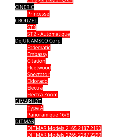
Cinegel LeMans24H
CINERIC
Princesse
CROUZET
ST8
ST2 - Automatique
DeJUR AMSCO Corp.
Fadematic
Embassy
Citation
Fleetwood
Spectator
Eldorado
Electra
Electra Zoom
DIMAPHOT
Type A
Panoramique 16/8
DITMAR
DITMAR Models 2165 2187 2190
DITMAR Models 2265 2287 2290