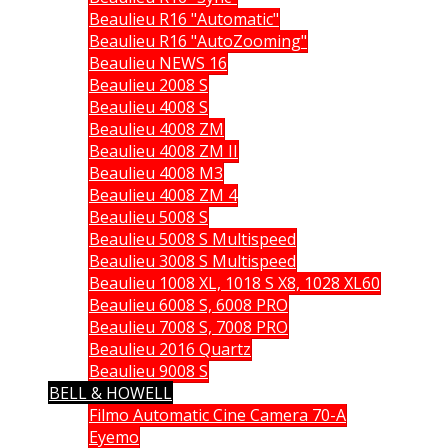
Beaulieu R16 "Automatic"
Beaulieu R16 "AutoZooming"
Beaulieu NEWS 16
Beaulieu 2008 S
Beaulieu 4008 S
Beaulieu 4008 ZM
Beaulieu 4008 ZM II
Beaulieu 4008 M3
Beaulieu 4008 ZM 4
Beaulieu 5008 S
Beaulieu 5008 S Multispeed
Beaulieu 3008 S Multispeed
Beaulieu 1008 XL, 1018 S X8, 1028 XL60
Beaulieu 6008 S, 6008 PRO
Beaulieu 7008 S, 7008 PRO
Beaulieu 2016 Quartz
Beaulieu 9008 S
BELL & HOWELL
Filmo Automatic Cine Camera 70-A
Eyemo