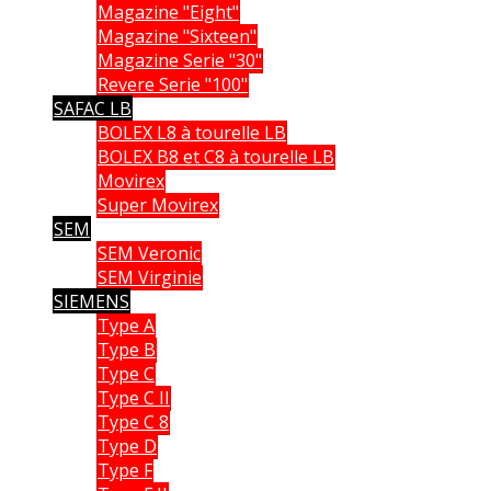
Magazine "Eight"
Magazine "Sixteen"
Magazine Serie "30"
Revere Serie "100"
SAFAC LB
BOLEX L8 à tourelle LB
BOLEX B8 et C8 à tourelle LB
Movirex
Super Movirex
SEM
SEM Veronic
SEM Virginie
SIEMENS
Type A
Type B
Type C
Type C II
Type C 8
Type D
Type F