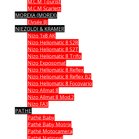
M.C.M Tourist
M.C.M Scarlett
MOREXA (MOREX)
Elysée 8J
NIEZOLDI & KRAMER
Nizo 1x8 AK
Nizo Heliomatic 8 S2R
Nizo Heliomatic 8 S2T
Nizo Heliomatic 8 Trifo
Nizo Exposomat
Nizo Heliomatic 8 Reflex
Nizo Heliomatic 8 Reflex B2
Nizo Heliomatic 8 Focovario
Nizo Allmat 8
Nizo Allmat 8 Mod.2
Nizo FA3
PATHE
Pathé Baby
Pathé Baby Motrix
Pathé Motocamera
Pathé National