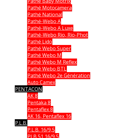
Pathé Baby Motrix
Pathé Motocamera
Pathé National
Pathé-Webo A
Pathé-Webo A Luxe
Pathé-Webo Rio, Rio-Phot
Pathé Lido
Pathé Webo Super
Pathé Webo M
Pathé Webo M Reflex
Pathé Webo BTL
Pathé Webo 2e Génération
Auto Camex
PENTACON
AK 8
Pentaka 8
Pentaflex 8
AK 16, Pentaflex 16
P.L.B.
P.L.B. 16/9,5
PLB 51 16/9,5