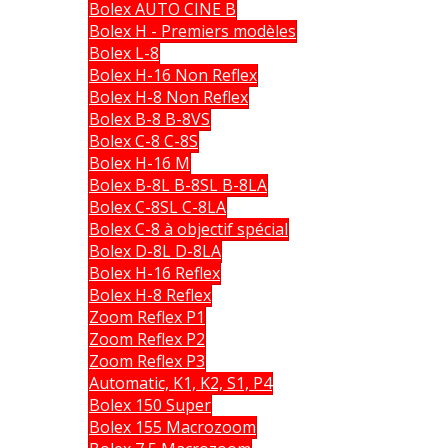
Bolex AUTO CINE B
Bolex H - Premiers modèles
Bolex L-8
Bolex H-16 Non Reflex
Bolex H-8 Non Reflex
Bolex B-8 B-8VS
Bolex C-8 C-8S
Bolex H-16 M
Bolex B-8L B-8SL B-8LA
Bolex C-8SL C-8LA
Bolex C-8 à objectif spécial
Bolex D-8L D-8LA
Bolex H-16 Reflex
Bolex H-8 Reflex
Zoom Reflex P1
Zoom Reflex P2
Zoom Reflex P3
Automatic, K1, K2, S1, P4
Bolex 150 Super
Bolex 155 Macrozoom