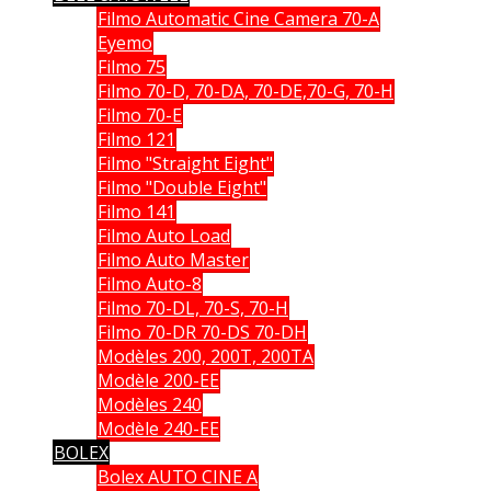
Filmo Automatic Cine Camera 70-A
Eyemo
Filmo 75
Filmo 70-D, 70-DA, 70-DE,70-G, 70-H
Filmo 70-E
Filmo 121
Filmo "Straight Eight"
Filmo "Double Eight"
Filmo 141
Filmo Auto Load
Filmo Auto Master
Filmo Auto-8
Filmo 70-DL, 70-S, 70-H
Filmo 70-DR 70-DS 70-DH
Modèles 200, 200T, 200TA
Modèle 200-EE
Modèles 240
Modèle 240-EE
BOLEX
Bolex AUTO CINE A