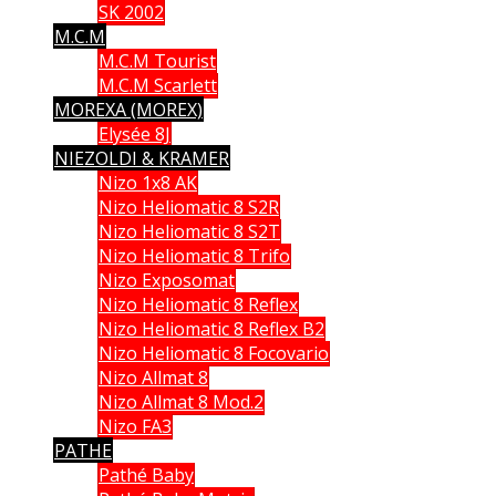
SK 2002
M.C.M
M.C.M Tourist
M.C.M Scarlett
MOREXA (MOREX)
Elysée 8J
NIEZOLDI & KRAMER
Nizo 1x8 AK
Nizo Heliomatic 8 S2R
Nizo Heliomatic 8 S2T
Nizo Heliomatic 8 Trifo
Nizo Exposomat
Nizo Heliomatic 8 Reflex
Nizo Heliomatic 8 Reflex B2
Nizo Heliomatic 8 Focovario
Nizo Allmat 8
Nizo Allmat 8 Mod.2
Nizo FA3
PATHE
Pathé Baby