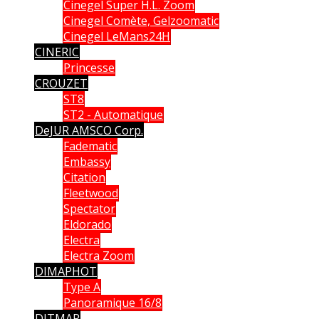
Cinegel Super H.L. Zoom
Cinegel Comète, Gelzoomatic
Cinegel LeMans24H
CINERIC
Princesse
CROUZET
ST8
ST2 - Automatique
DeJUR AMSCO Corp.
Fadematic
Embassy
Citation
Fleetwood
Spectator
Eldorado
Electra
Electra Zoom
DIMAPHOT
Type A
Panoramique 16/8
DITMAR