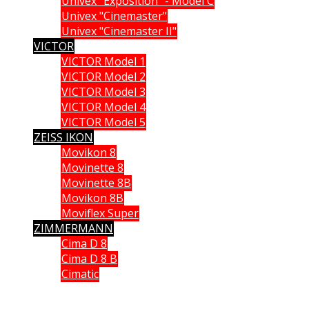
Univex "Exposition" - Model C
Univex "Cinemaster"
Univex "Cinemaster II"
VICTOR
VICTOR Model 1
VICTOR Model 2
VICTOR Model 3
VICTOR Model 4
VICTOR Model 5
ZEISS IKON
Movikon 8
Movinette 8
Movinette 8B
Movikon 8B
Moviflex Super
ZIMMERMANN
Cima D 8
Cima D 8 B
Cimatic
Que vous soyez collectionneur, expert ou simple amateur, acheteur