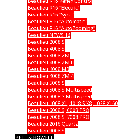
Beaulieu R16 Reflex Control
Beaulieu R16 "Electric"
Beaulieu R16 "Sync"
Beaulieu R16 "Automatic"
Beaulieu R16 "AutoZooming"
Beaulieu NEWS 16
Beaulieu 2008 S
Beaulieu 4008 S
Beaulieu 4008 ZM
Beaulieu 4008 ZM II
Beaulieu 4008 M3
Beaulieu 4008 ZM 4
Beaulieu 5008 S
Beaulieu 5008 S Multispeed
Beaulieu 3008 S Multispeed
Beaulieu 1008 XL, 1018 S X8, 1028 XL60
Beaulieu 6008 S, 6008 PRO
Beaulieu 7008 S, 7008 PRO
Beaulieu 2016 Quartz
Beaulieu 9008 S
BELL & HOWELL