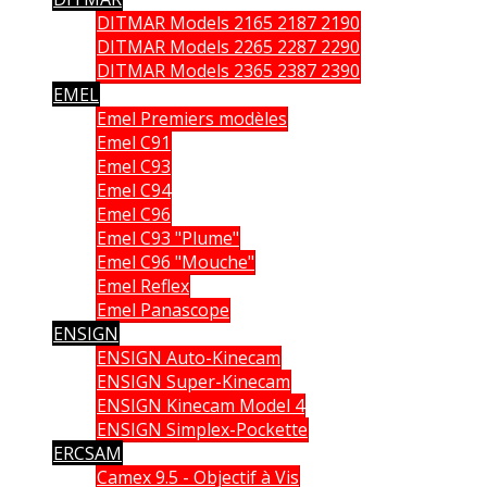
DITMAR Models 2165 2187 2190
DITMAR Models 2265 2287 2290
DITMAR Models 2365 2387 2390
EMEL
Emel Premiers modèles
Emel C91
Emel C93
Emel C94
Emel C96
Emel C93 "Plume"
Emel C96 "Mouche"
Emel Reflex
Emel Panascope
ENSIGN
ENSIGN Auto-Kinecam
ENSIGN Super-Kinecam
ENSIGN Kinecam Model 4
ENSIGN Simplex-Pockette
ERCSAM
Camex 9.5 - Objectif à Vis