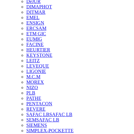
DeJUR
DIMAPHOT
DITMAR
EMEL
ENSIGN
ERCSAM
ETM GIC
EUMIG
FACINE
HEURTIER
KEYSTONE
LEITZ
LEVEQUE
LIGONIE
M.C.M
MOREX
NIZO
PLB
PATHE
PENTACON
REVERE
SAFAC LB
SAFAC LB
SEM
SAFAC LB
SIEMENS
SIMPLEX-POCKETTE