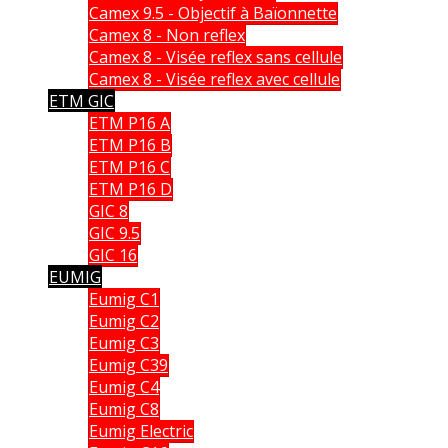
Camex 9.5 - Objectif à Baïonnette
Camex 8 - Non reflex
Camex 8 - Visée reflex sans cellule
Camex 8 - Visée reflex avec cellule
ETM GIC
ETM P16 A
ETM P16 B
ETM P16 C
ETM P16 D
GIC 8
GIC 9.5
GIC 16
EUMIG
Eumig C1
Eumig C2
Eumig C3
Eumig C39
Eumig C4
Eumig C8
Eumig Electric