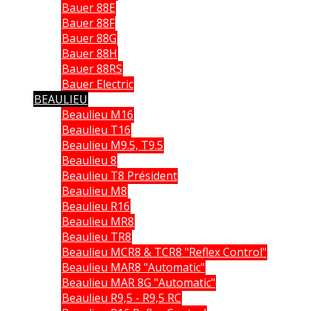
Bauer 88E
Bauer 88F
Bauer 88G
Bauer 88H
Bauer 88RS
Bauer Electric
BEAULIEU
Beaulieu M16
Beaulieu T16
Beaulieu M9.5, T9.5
Beaulieu 8
Beaulieu T8 Président
Beaulieu M8
Beaulieu R16
Beaulieu MR8
Beaulieu TR8
Beaulieu MCR8 & TCR8 "Reflex Control"
Beaulieu MAR8 "Automatic"
Beaulieu MAR 8G "Automatic"
Beaulieu R9,5 - R9,5 RC