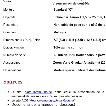
Visée
Viseur miroir de contrôle
Monture
Standard "C"
Objectifs
Schneider Xenon 1:1,5 f = 25 mm, F
Posemètre
Non, table de pose sur le côté de l
Compteur
Métrique
Dimensions (LxPxH
)
Poids
7,7 (8,3) x 11,5 (15,5) x 12,5 (13,8) c
Boitier, Finition
Tôle garnie cuir noir
Numéro de série
A l'intérieur du boitier sous la patt
Accessoires
Zoom Vario-Glaukar-Anastigmat (2
Observations
Modèle spécial utilisant des bobine
Sources
Le site "
olafs-16mm-kino.de
" sans lequel la présentation de la
marque et de ses modèles n'aurait pas été possible
Le site
ACR "
Ariel Cinematographica Register
"
Documents de la marque (ci-dessous)