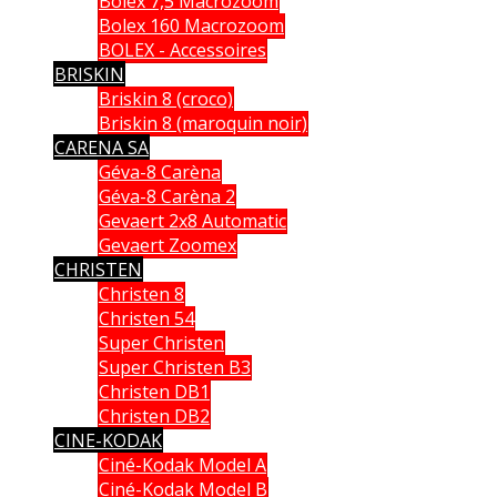
Bolex 7,5 Macrozoom
Bolex 160 Macrozoom
BOLEX - Accessoires
BRISKIN
Briskin 8 (croco)
Briskin 8 (maroquin noir)
CARENA SA
Géva-8 Carèna
Géva-8 Carèna 2
Gevaert 2x8 Automatic
Gevaert Zoomex
CHRISTEN
Christen 8
Christen 54
Super Christen
Super Christen B3
Christen DB1
Christen DB2
CINE-KODAK
Ciné-Kodak Model A
Ciné-Kodak Model B