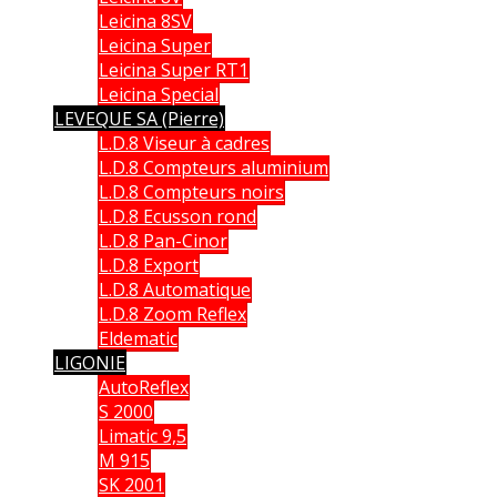
Leicina 8SV
Leicina Super
Leicina Super RT1
Leicina Special
LEVEQUE SA (Pierre)
L.D.8 Viseur à cadres
L.D.8 Compteurs aluminium
L.D.8 Compteurs noirs
L.D.8 Ecusson rond
L.D.8 Pan-Cinor
L.D.8 Export
L.D.8 Automatique
L.D.8 Zoom Reflex
Eldematic
LIGONIE
AutoReflex
S 2000
Limatic 9,5
M 915
SK 2001