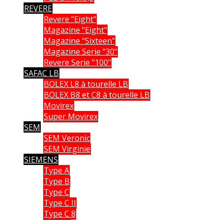
REVERE
Revere "Eight"
Magazine "Eight"
Magazine "Sixteen"
Magazine Serie "30"
Revere Serie "100"
SAFAC LB
BOLEX L8 à tourelle LB
BOLEX B8 et C8 à tourelle LB
Movirex
Super Movirex
SEM
SEM Veronic
SEM Virginie
SIEMENS
Type A
Type B
Type C
Type C II
Type C 8