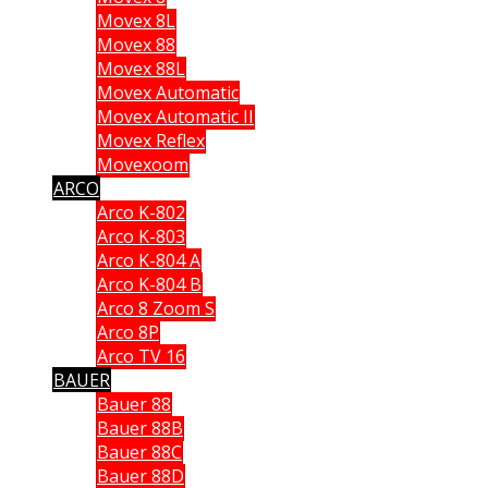
Movex 8L
Movex 88
Movex 88L
Movex Automatic
Movex Automatic II
Movex Reflex
Movexoom
ARCO
Arco K-802
Arco K-803
Arco K-804 A
Arco K-804 B
Arco 8 Zoom S
Arco 8P
Arco TV 16
BAUER
Bauer 88
Bauer 88B
Bauer 88C
Bauer 88D