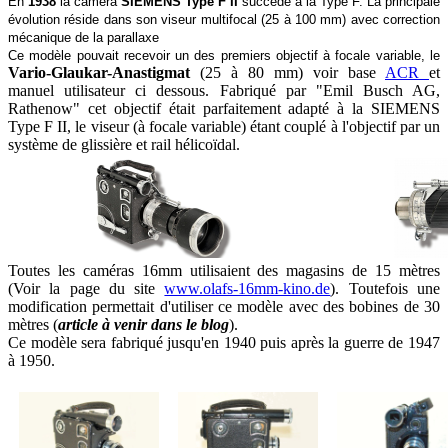
En
1938
la caméra
SIEMENS Type F II
succède à la Type F. La principale
évolution réside dans son viseur multifocal (25 à 100 mm) avec correction
mécanique de la parallaxe
Ce modèle pouvait recevoir un des premiers objectif à focale variable, le
Vario-Glaukar-Anastigmat
(25 à 80 mm) voir base
ACR
et
manuel utilisateur ci dessous. Fabriqué par "Emil Busch AG,
Rathenow" cet objectif était parfaitement adapté à la SIEMENS
Type F II, le viseur (à focale variable) étant couplé à l'objectif par un
système de glissière et rail hélicoïdal.
Toutes les caméras 16mm utilisaient des magasins de 15 mètres
(Voir la page du site
www.olafs-16mm-kino.de
). Toutefois une
modification permettait d'utiliser ce modèle avec des bobines de 30
mètres (
article à venir dans le blo
g
).
Ce modèle sera fabriqué jusqu'en 1940 puis après la guerre de 1947
à 1950.