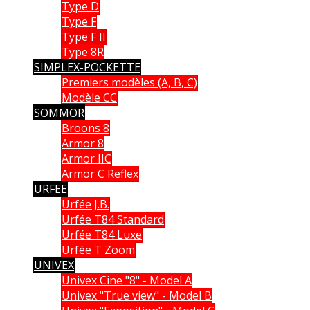
Type D
Type F
Type F II
Type 8R
SIMPLEX-POCKETTE
Premiers modèles (A, B, C)
Modèle CC
SOMMOR
Broons 8
Armor 8
Armor IIC
Armor C Reflex
URFEE
Urfée J.B.
Urfée T84 Standard
Urfée T84 Luxe
Urfée T Zoom
UNIVEX
Univex Cine "8" - Model A
Univex "True view" - Model B