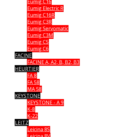
Eumig C16
Eumig Electric R
Eumig C16R
Eumig C3R
Eumig Servomatic
Eumig C3M
Eumig C5
Eumig C6
FACINE
FACINE A, A2, B, B2, B3
HEURTIER
FA 8
FA 58
MA 58
KEYSTONE
KEYSTONE - A 9
K-8
K-22
LEITZ
Leicina 8S
Leicina 8V