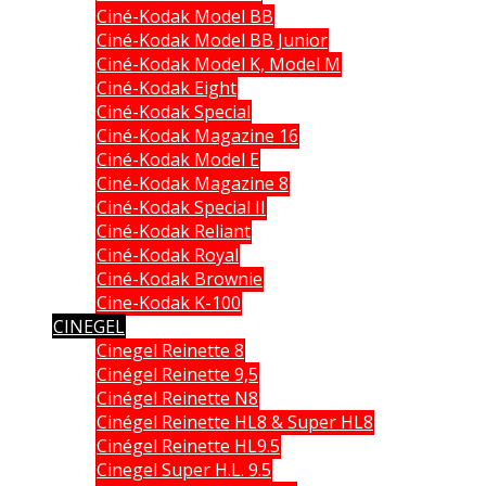
Ciné-Kodak Model BB
Ciné-Kodak Model BB Junior
Ciné-Kodak Model K, Model M
Ciné-Kodak Eight
Ciné-Kodak Special
Ciné-Kodak Magazine 16
Ciné-Kodak Model E
Ciné-Kodak Magazine 8
Ciné-Kodak Special II
Ciné-Kodak Reliant
Ciné-Kodak Royal
Ciné-Kodak Brownie
Cine-Kodak K-100
CINEGEL
Cinegel Reinette 8
Cinégel Reinette 9,5
Cinégel Reinette N8
Cinégel Reinette HL8 & Super HL8
Cinégel Reinette HL9.5
Cinegel Super H.L. 9.5