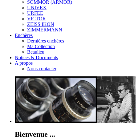
SOMMOR (ARMOR)
UNIVEX
URFEE
VICTOR
ZEISS IKON
ZIMMERMANN
Enchères
Dernières enchères
Ma Collection
Beaulieu
Notices & Documents
A propos
Nous contacter
Bienvenue ...