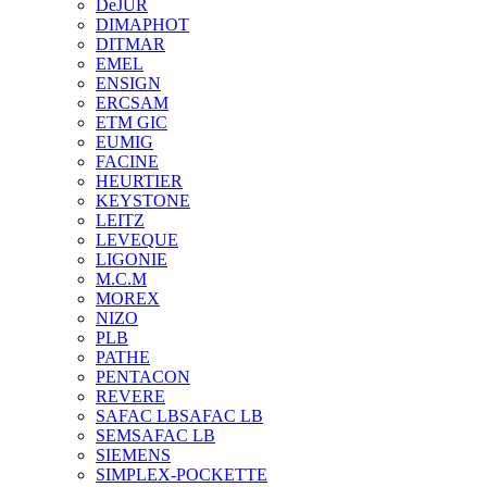
DeJUR
DIMAPHOT
DITMAR
EMEL
ENSIGN
ERCSAM
ETM GIC
EUMIG
FACINE
HEURTIER
KEYSTONE
LEITZ
LEVEQUE
LIGONIE
M.C.M
MOREX
NIZO
PLB
PATHE
PENTACON
REVERE
SAFAC LB
SAFAC LB
SEM
SAFAC LB
SIEMENS
SIMPLEX-POCKETTE