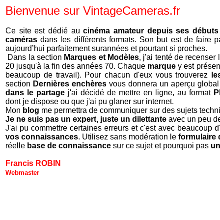
Bienvenue sur VintageCameras.fr
Ce site est dédié au
cinéma amateur depuis ses débuts
caméras
dans les différents formats. Son but est de faire 
aujourd’hui parfaitement surannées et pourtant si proches.
Dans la section
Marques et Modèles
, j'ai tenté de recense
20 jusqu'à la fin des années 70. Chaque
marque
y est prése
beaucoup de travail). Pour chacun d'eux vous trouverez
le
section
Dernières enchères
vous donnera un aperçu global
dans le partage
j'ai décidé de mettre en ligne, au format
P
dont je dispose ou que j'ai pu glaner sur internet.
Mon
blog
me permettra de communiquer sur des sujets techn
Je ne suis pas un expert, juste un dilettante
avec un peu de
J'ai pu commettre certaines erreurs et c'est avec beaucoup d'
vos connaissances
. Utilisez sans modération le
formulaire 
réelle
base de connaissance
sur ce sujet et pourquoi pas
un
Francis ROBIN
Webmaster