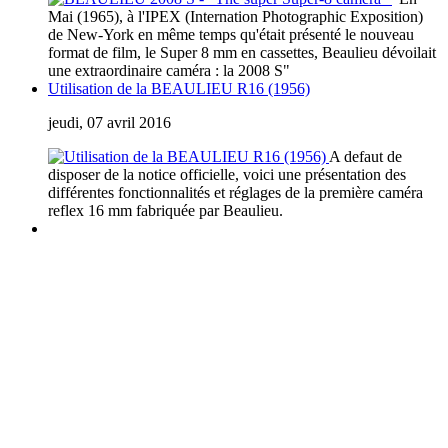
Mai (1965), à l'IPEX (Internation Photographic Exposition)
de New-York en même temps qu'était présenté le nouveau
format de film, le Super 8 mm en cassettes, Beaulieu dévoilait
une extraordinaire caméra : la 2008 S"
Utilisation de la BEAULIEU R16 (1956)
jeudi, 07 avril 2016
A defaut de
disposer de la notice officielle, voici une présentation des
différentes fonctionnalités et réglages de la première caméra
reflex 16 mm fabriquée par Beaulieu.
Que vous soyez collectionneur, expert ou simple amateur, acheteur
ou vendeur, si vous souhaitez partager vos connaissances, formuler
une remarque ou donner un avis, n’hésitez pas à me contacter;
Ce site n'est pas un site commercial, je n'en tire aucun avantage hormis le plaisir de partager
avec vous ma passion des caméras anciennes. Chaque fois qu cela était possible, j'ai utilisé
mes propres documents et mes propres images. J'espère ne pas avoir enfreint les lois sur le
copyright. Si tel n'était pas le cas. Si vous détenez des droits sur des données publiées sur ce
site dont vous souhaitez conserver un usage exclusif, veuillez m'en faire part. Elles seront
immédiatement retirées
.