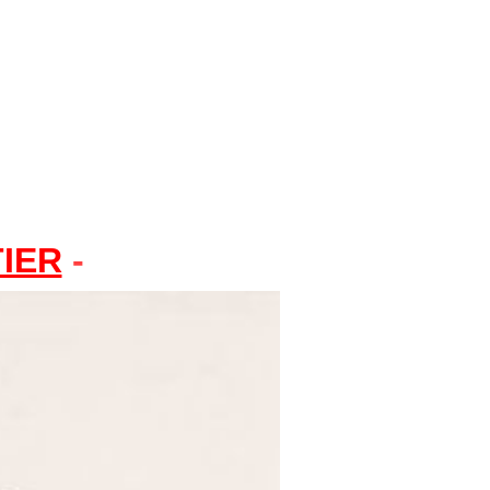
IER
-
MI 8, MI 58, MS 8, MA 8