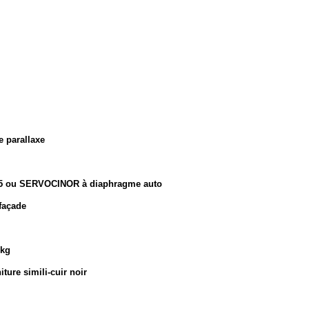
e parallaxe
,5
ou SERVOCINOR à diaphragme auto
façade
 kg
ture simili-cuir noir