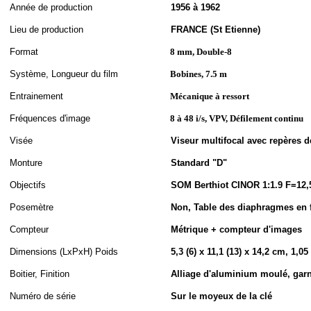
A
nnée de
production
1956 à 1962
Lieu de production
FRANCE (St Etienne)
Format
8 mm, Double-8
S
ystème,
Longueur du film
Bobines, 7.5 m
Entrainement
Mécanique à ressort
Fréquences d'image
8 à 48 i/s, VPV, Défilement continu
Visée
Viseur multifocal avec repères d
Monture
Standard "D"
Objectifs
SOM Berthiot CINOR 1:1.9 F=12
Posemètre
Non, Table des diaphragmes en 
Compteur
Métrique + compteur d'images
Dimensions (LxPxH
)
Poids
5,3 (6) x 11,1 (13) x 14,2 cm, 1,05
Boitier, Finition
Alliage d'aluminium moulé, garni
Numéro de série
Sur le moyeux de la clé