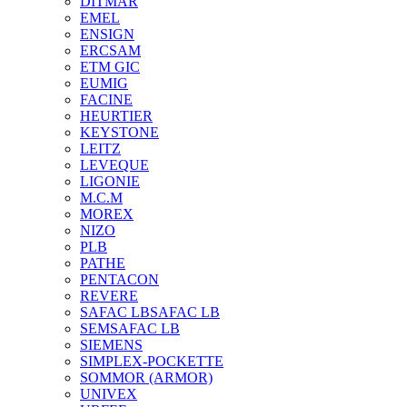
DITMAR
EMEL
ENSIGN
ERCSAM
ETM GIC
EUMIG
FACINE
HEURTIER
KEYSTONE
LEITZ
LEVEQUE
LIGONIE
M.C.M
MOREX
NIZO
PLB
PATHE
PENTACON
REVERE
SAFAC LB
SAFAC LB
SEM
SAFAC LB
SIEMENS
SIMPLEX-POCKETTE
SOMMOR (ARMOR)
UNIVEX