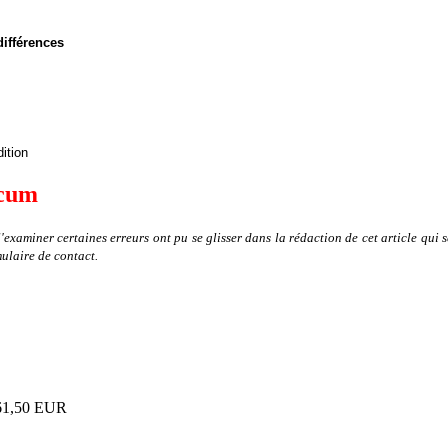
ifférences
ition
icum
xaminer certaines erreurs ont pu se glisser dans la rédaction de cet article qui se 
mulaire de contact.
61,50 EUR