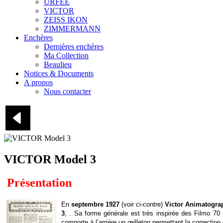
URFEE
VICTOR
ZEISS IKON
ZIMMERMANN
Enchères
Dernières enchères
Ma Collection
Beaulieu
Notices & Documents
A propos
Nous contacter
VICTOR Model 3
Présentation
En
septembre 1927
(voir ci-contre)
Victor Animatogra
3
, . Sa forme générale est très inspirée des Filmo 70
comporte à l’arrière un œilleton permettant la correction 