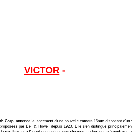
VICTOR
-
Model 3
ph Corp.
annonce le lancement d'une nouvelle camera 16mm
disposant d'un 
 proposées par Bell & Howell depuis 1923. Elle s'en distingue principalemen
de parallaxe et à l'avant une lentille avec plusieurs cadres complémentaires et 