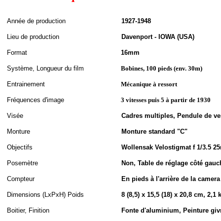
A
nnée de
production
1927-1948
Lieu de production
Davenport - IOWA (USA)
Format
16mm
S
ystème,
Longueur du film
Bobines, 100 pieds (env. 30m)
Entrainement
Mécanique à ressort
Fréquences d'image
3 vitesses puis 5 à partir de 1930
Visée
Cadres multiples, Pendule de vert
Monture
Monture standard "C"
Objectifs
Wollensak Velostigmat f 1/3.5 
Posemètre
Non, Table de réglage côté gauc
Compteur
En pieds à l'arrière de la camera
Dimensions (LxPxH
)
Poids
8 (8,5) x 15,5 (18) x 20,8 cm, 2,1 
Boitier, Finition
Fonte d'aluminium, Peinture giv