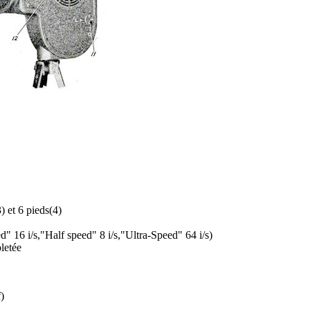
) et 6 pieds(4)
 16 i/s,"Half speed" 8 i/s,"Ultra-Speed" 64 i/s)
letée
)