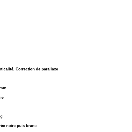
icalité, Correction de parallaxe
25mm
he
kg
rée noire puis brune