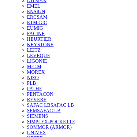
DITMAR
EMEL
ENSIGN
ERCSAM
ETM GIC
EUMIG
FACINE
HEURTIER
KEYSTONE
LEITZ
LEVEQUE
LIGONIE
M.C.M
MOREX
NIZO
PLB
PATHE
PENTACON
REVERE
SAFAC LB
SAFAC LB
SEM
SAFAC LB
SIEMENS
SIMPLEX-POCKETTE
SOMMOR (ARMOR)
UNIVEX