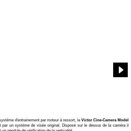
système d'entrainement par moteur à ressort
, la
Victor Cine-Camera Model
t par un système de visée original. Disposé sur le dessus de la caméra il
un pendule de vérification de la verticalité.