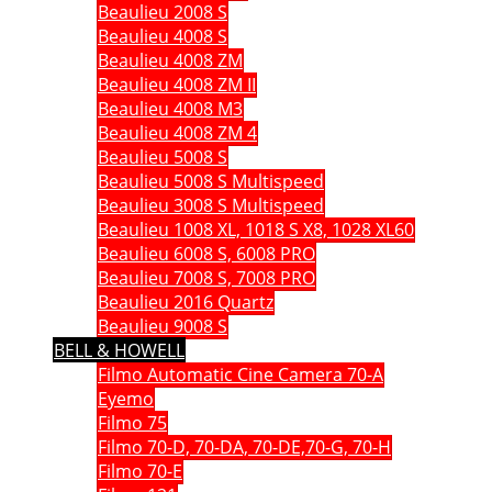
Beaulieu 2008 S
Beaulieu 4008 S
Beaulieu 4008 ZM
Beaulieu 4008 ZM II
Beaulieu 4008 M3
Beaulieu 4008 ZM 4
Beaulieu 5008 S
Beaulieu 5008 S Multispeed
Beaulieu 3008 S Multispeed
Beaulieu 1008 XL, 1018 S X8, 1028 XL60
Beaulieu 6008 S, 6008 PRO
Beaulieu 7008 S, 7008 PRO
Beaulieu 2016 Quartz
Beaulieu 9008 S
BELL & HOWELL
Filmo Automatic Cine Camera 70-A
Eyemo
Filmo 75
Filmo 70-D, 70-DA, 70-DE,70-G, 70-H
Filmo 70-E