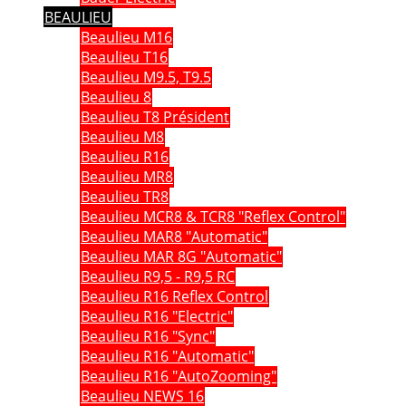
BEAULIEU
Beaulieu M16
Beaulieu T16
Beaulieu M9.5, T9.5
Beaulieu 8
Beaulieu T8 Président
Beaulieu M8
Beaulieu R16
Beaulieu MR8
Beaulieu TR8
Beaulieu MCR8 & TCR8 "Reflex Control"
Beaulieu MAR8 "Automatic"
Beaulieu MAR 8G "Automatic"
Beaulieu R9,5 - R9,5 RC
Beaulieu R16 Reflex Control
Beaulieu R16 "Electric"
Beaulieu R16 "Sync"
Beaulieu R16 "Automatic"
Beaulieu R16 "AutoZooming"
Beaulieu NEWS 16