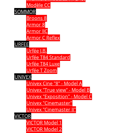
Modèle CC
SOMMOR
Broons 8
Armor 8
Armor IIC
Armor C Reflex
URFEE
Urfée J.B.
Urfée T84 Standard
Urfée T84 Luxe
Urfée T Zoom
UNIVEX
Univex Cine "8" - Model A
Univex "True view" - Model B
Univex "Exposition" - Model C
Univex "Cinemaster"
Univex "Cinemaster II"
VICTOR
VICTOR Model 1
VICTOR Model 2