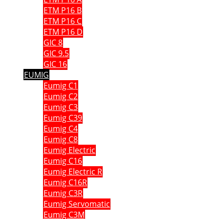
ETM P16 B
ETM P16 C
ETM P16 D
GIC 8
GIC 9.5
GIC 16
EUMIG
Eumig C1
Eumig C2
Eumig C3
Eumig C39
Eumig C4
Eumig C8
Eumig Electric
Eumig C16
Eumig Electric R
Eumig C16R
Eumig C3R
Eumig Servomatic
Eumig C3M