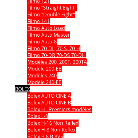
Filmo 121
Filmo "Straight Eight"
Filmo "Double Eight"
Filmo 141
Filmo Auto Load
Filmo Auto Master
Filmo Auto-8
Filmo 70-DL, 70-S, 70-H
Filmo 70-DR 70-DS 70-DH
Modèles 200, 200T, 200TA
Modèle 200-EE
Modèles 240
Modèle 240-EE
BOLEX
Bolex AUTO CINE A
Bolex AUTO CINE B
Bolex H - Premiers modèles
Bolex L-8
Bolex H-16 Non Reflex
Bolex H-8 Non Reflex
Bolex B-8 B-8VS