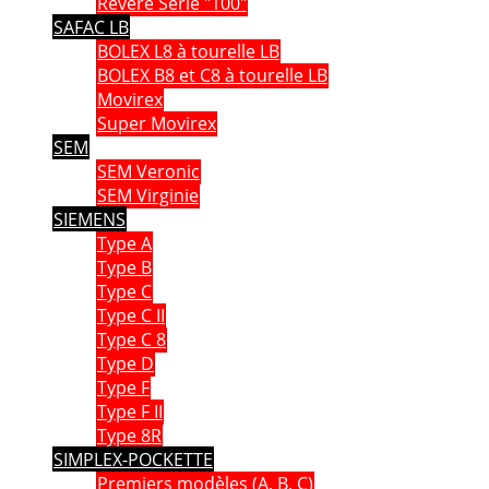
Revere Serie "100"
SAFAC LB
BOLEX L8 à tourelle LB
BOLEX B8 et C8 à tourelle LB
Movirex
Super Movirex
SEM
SEM Veronic
SEM Virginie
SIEMENS
Type A
Type B
Type C
Type C II
Type C 8
Type D
Type F
Type F II
Type 8R
SIMPLEX-POCKETTE
Premiers modèles (A, B, C)