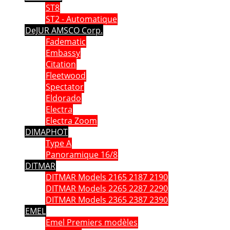
ST8
ST2 - Automatique
DeJUR AMSCO Corp.
Fadematic
Embassy
Citation
Fleetwood
Spectator
Eldorado
Electra
Electra Zoom
DIMAPHOT
Type A
Panoramique 16/8
DITMAR
DITMAR Models 2165 2187 2190
DITMAR Models 2265 2287 2290
DITMAR Models 2365 2387 2390
EMEL
Emel Premiers modèles