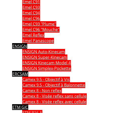
Emel C91
Emel C93
Emel C94
Emel C96
Emel C93 "Plume"
Emel C96 "Mouche"
Emel Reflex
Emel Panascope
ENSIGN
ENSIGN Auto-Kinecam
ENSIGN Super-Kinecam
ENSIGN Kinecam Model 4
ENSIGN Simplex-Pockette
ERCSAM
Camex 9.5 - Objectif à Vis
Camex 9.5 - Objectif à Baïonnette
Camex 8 - Non reflex
Camex 8 - Visée reflex sans cellule
Camex 8 - Visée reflex avec cellule
ETM GIC
ETM P16 A