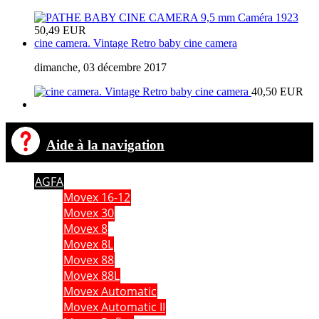
50,49 EUR
cine camera. Vintage Retro baby cine camera
dimanche, 03 décembre 2017
40,50 EUR
Aide à la navigation
AGFA
Movex 16-12
Movex 30
Movex 8
Movex 8L
Movex 88
Movex 88L
Movex Automatic
Movex Automatic II