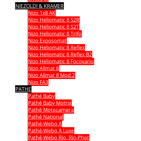
NIEZOLDI & KRAMER
Nizo 1x8 AK
Nizo Heliomatic 8 S2R
Nizo Heliomatic 8 S2T
Nizo Heliomatic 8 Trifo
Nizo Exposomat
Nizo Heliomatic 8 Reflex
Nizo Heliomatic 8 Reflex B2
Nizo Heliomatic 8 Focovario
Nizo Allmat 8
Nizo Allmat 8 Mod.2
Nizo FA3
PATHE
Pathé Baby
Pathé Baby Motrix
Pathé Motocamera
Pathé National
Pathé-Webo A
Pathé-Webo A Luxe
Pathé-Webo Rio, Rio-Phot