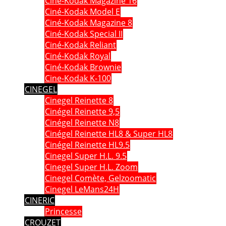
Ciné-Kodak Magazine 16
Ciné-Kodak Model E
Ciné-Kodak Magazine 8
Ciné-Kodak Special II
Ciné-Kodak Reliant
Ciné-Kodak Royal
Ciné-Kodak Brownie
Cine-Kodak K-100
CINEGEL
Cinegel Reinette 8
Cinégel Reinette 9,5
Cinégel Reinette N8
Cinégel Reinette HL8 & Super HL8
Cinégel Reinette HL9.5
Cinegel Super H.L. 9.5
Cinegel Super H.L. Zoom
Cinegel Comète, Gelzoomatic
Cinegel LeMans24H
CINERIC
Princesse
CROUZET