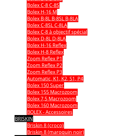
Bolex C-8 C-8S
Bolex H-16 M
Bolex B-8L B-8SL B-8LA
Bolex C-8SL C-8LA
Bolex C-8 à objectif spécial
Bolex D-8L D-8LA
Bolex H-16 Reflex
Bolex H-8 Reflex
Zoom Reflex P1
Zoom Reflex P2
Zoom Reflex P3
Automatic, K1, K2, S1, P4
Bolex 150 Super
Bolex 155 Macrozoom
Bolex 7,5 Macrozoom
Bolex 160 Macrozoom
BOLEX - Accessoires
BRISKIN
Briskin 8 (croco)
Briskin 8 (maroquin noir)