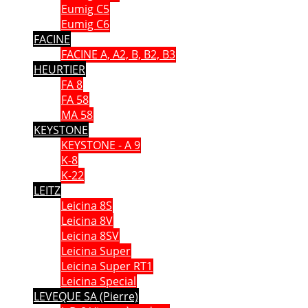
Eumig C5
Eumig C6
FACINE
FACINE A, A2, B, B2, B3
HEURTIER
FA 8
FA 58
MA 58
KEYSTONE
KEYSTONE - A 9
K-8
K-22
LEITZ
Leicina 8S
Leicina 8V
Leicina 8SV
Leicina Super
Leicina Super RT1
Leicina Special
LEVEQUE SA (Pierre)