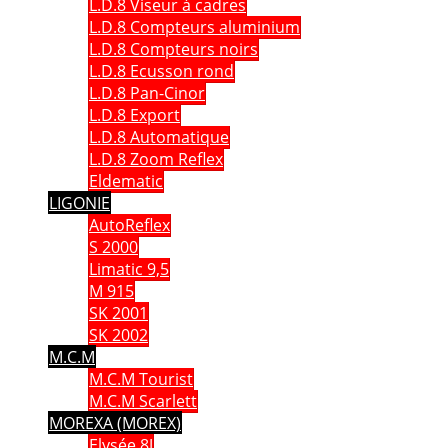
L.D.8 Viseur à cadres
L.D.8 Compteurs aluminium
L.D.8 Compteurs noirs
L.D.8 Ecusson rond
L.D.8 Pan-Cinor
L.D.8 Export
L.D.8 Automatique
L.D.8 Zoom Reflex
Eldematic
LIGONIE
AutoReflex
S 2000
Limatic 9,5
M 915
SK 2001
SK 2002
M.C.M
M.C.M Tourist
M.C.M Scarlett
MOREXA (MOREX)
Elysée 8J