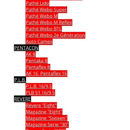
Pathé Lido
Pathé Webo Super
Pathé Webo M
Pathé Webo M Reflex
Pathé Webo BTL
Pathé Webo 2e Génération
Auto Camex
PENTACON
AK 8
Pentaka 8
Pentaflex 8
AK 16, Pentaflex 16
P.L.B.
P.L.B. 16/9,5
PLB 51 16/9,5
REVERE
Revere "Eight"
Magazine "Eight"
Magazine "Sixteen"
Magazine Serie "30"