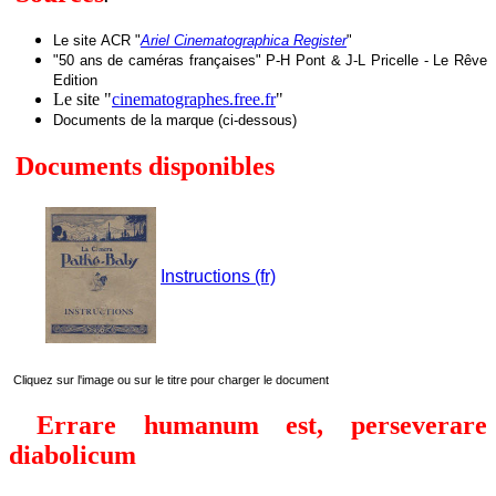
Le site
ACR "
Ariel Cinematographica Register
"
"50 ans de caméras françaises" P-H Pont & J-L Pricelle - Le Rêve
Edition
Le site "
cinematographes.free.fr
"
Documents de la marque (ci-dessous)
Documents disponibles
Instructions (fr)
Cliquez sur l'image ou sur le titre pour charger le document
Errare humanum est, perseverare
diabolicum