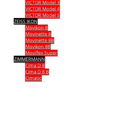
VICTOR Model 3
VICTOR Model 4
VICTOR Model 5
ZEISS IKON
Movikon 8
Movinette 8
Movinette 8B
Movikon 8B
Moviflex Super
ZIMMERMANN
Cima D 8
Cima D 8 B
Cimatic
Que vous soyez collectionneur, expert ou simple amateur, acheteur
ou vendeur, si vous souhaitez partager vos connaissances, formuler
une remarque ou donner un avis, n’hésitez pas à me contacter;
Ce site n'est pas un site commercial, je n'en tire aucun avantage hormis le plaisir de partager
avec vous ma passion des caméras anciennes. Chaque fois qu cela était possible, j'ai utilisé
mes propres documents et mes propres images. J'espère ne pas avoir enfreint les lois sur le
copyright. Si tel n'était pas le cas. Si vous détenez des droits sur des données publiées sur ce
site dont vous souhaitez conserver un usage exclusif, veuillez m'en faire part. Elles seront