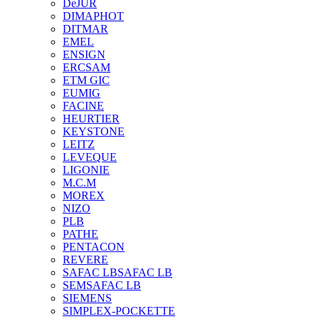
DeJUR
DIMAPHOT
DITMAR
EMEL
ENSIGN
ERCSAM
ETM GIC
EUMIG
FACINE
HEURTIER
KEYSTONE
LEITZ
LEVEQUE
LIGONIE
M.C.M
MOREX
NIZO
PLB
PATHE
PENTACON
REVERE
SAFAC LB
SAFAC LB
SEM
SAFAC LB
SIEMENS
SIMPLEX-POCKETTE