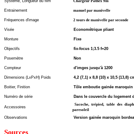
S
ystème,
Longueur du film
Chargeur Pathex 9m
Entrainement
manuel par manivelle
Fréquences d'image
2 tours de manivelle par seconde
Visée
Econométrique pliant
Monture
Fixe
Objectifs
fix-focus 1;3.5 f=20
Posemètre
Non
Compteur
d'imges jusqu'à 1200
Dimensions (LxPxH
)
Poids
4,2 (7,1) x 8,8 (10) x 10,5 (13,8) c
Boitier, Finition
Tôle emboutie gainée maroquin 
Numéro de série
Dans le couvercle du logement 
Sacoche, trépied, table des diaphr
Accessoires
paresoleil
Observations
Version gainée maroquin borde
Sources
.