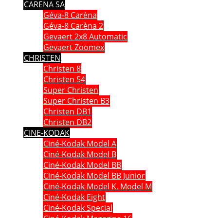
CARENA SA
Géva-8 Carèna
Géva-8 Carèna 2
Gevaert 2x8 Automatic
Gevaert Zoomex
CHRISTEN
Christen 8
Christen 54
Super Christen
Super Christen B3
Christen DB1
Christen DB2
CINE-KODAK
Ciné-Kodak Model A
Ciné-Kodak Model B
Ciné-Kodak Model BB
Ciné-Kodak Model BB Junior
Ciné-Kodak Model K, Model M
Ciné-Kodak Eight
Ciné-Kodak Special