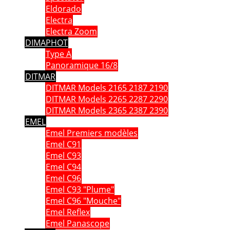
Eldorado
Electra
Electra Zoom
DIMAPHOT
Type A
Panoramique 16/8
DITMAR
DITMAR Models 2165 2187 2190
DITMAR Models 2265 2287 2290
DITMAR Models 2365 2387 2390
EMEL
Emel Premiers modèles
Emel C91
Emel C93
Emel C94
Emel C96
Emel C93 "Plume"
Emel C96 "Mouche"
Emel Reflex
Emel Panascope