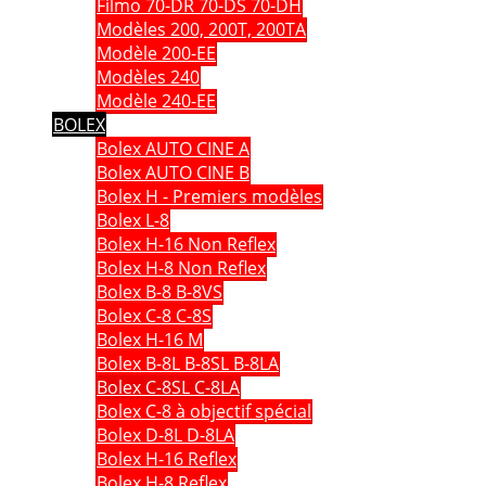
Filmo 70-DR 70-DS 70-DH
Modèles 200, 200T, 200TA
Modèle 200-EE
Modèles 240
Modèle 240-EE
BOLEX
Bolex AUTO CINE A
Bolex AUTO CINE B
Bolex H - Premiers modèles
Bolex L-8
Bolex H-16 Non Reflex
Bolex H-8 Non Reflex
Bolex B-8 B-8VS
Bolex C-8 C-8S
Bolex H-16 M
Bolex B-8L B-8SL B-8LA
Bolex C-8SL C-8LA
Bolex C-8 à objectif spécial
Bolex D-8L D-8LA
Bolex H-16 Reflex
Bolex H-8 Reflex