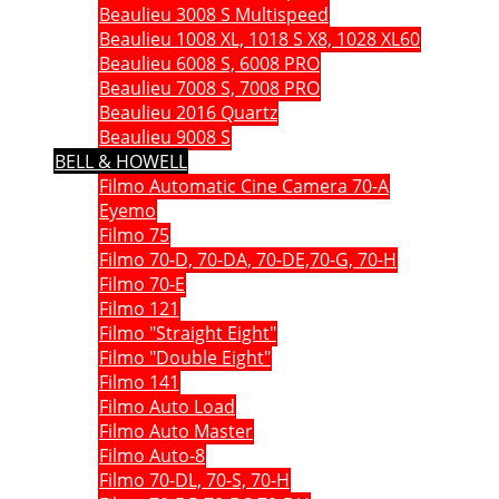
Beaulieu 3008 S Multispeed
Beaulieu 1008 XL, 1018 S X8, 1028 XL60
Beaulieu 6008 S, 6008 PRO
Beaulieu 7008 S, 7008 PRO
Beaulieu 2016 Quartz
Beaulieu 9008 S
BELL & HOWELL
Filmo Automatic Cine Camera 70-A
Eyemo
Filmo 75
Filmo 70-D, 70-DA, 70-DE,70-G, 70-H
Filmo 70-E
Filmo 121
Filmo "Straight Eight"
Filmo "Double Eight"
Filmo 141
Filmo Auto Load
Filmo Auto Master
Filmo Auto-8
Filmo 70-DL, 70-S, 70-H