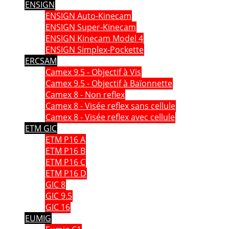
ENSIGN
ENSIGN Auto-Kinecam
ENSIGN Super-Kinecam
ENSIGN Kinecam Model 4
ENSIGN Simplex-Pockette
ERCSAM
Camex 9.5 - Objectif à Vis
Camex 9.5 - Objectif à Baïonnette
Camex 8 - Non reflex
Camex 8 - Visée reflex sans cellule
Camex 8 - Visée reflex avec cellule
ETM GIC
ETM P16 A
ETM P16 B
ETM P16 C
ETM P16 D
GIC 8
GIC 9.5
GIC 16
EUMIG