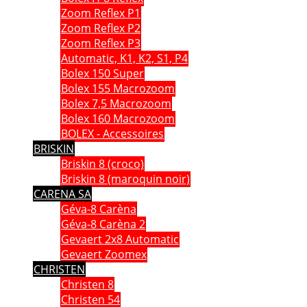
Zoom Reflex P1
Zoom Reflex P2
Zoom Reflex P3
Automatic, K1, K2, S1, P4
Bolex 150 Super
Bolex 155 Macrozoom
Bolex 7,5 Macrozoom
Bolex 160 Macrozoom
BOLEX - Accessoires
BRISKIN
Briskin 8 (croco)
Briskin 8 (maroquin noir)
CARENA SA
Géva-8 Carèna
Géva-8 Carèna 2
Gevaert 2x8 Automatic
Gevaert Zoomex
CHRISTEN
Christen 8
Christen 54