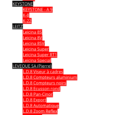
KEYSTONE
KEYSTONE - A 9
K-8
K-22
LEITZ
Leicina 8S
Leicina 8V
Leicina 8SV
Leicina Super
Leicina Super RT1
Leicina Special
LEVEQUE SA (Pierre)
L.D.8 Viseur à cadres
L.D.8 Compteurs aluminium
L.D.8 Compteurs noirs
L.D.8 Ecusson rond
L.D.8 Pan-Cinor
L.D.8 Export
L.D.8 Automatique
L.D.8 Zoom Reflex