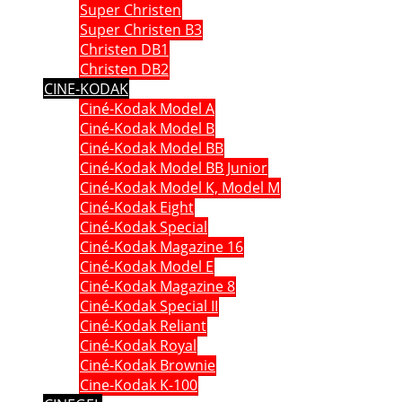
Super Christen
Super Christen B3
Christen DB1
Christen DB2
CINE-KODAK
Ciné-Kodak Model A
Ciné-Kodak Model B
Ciné-Kodak Model BB
Ciné-Kodak Model BB Junior
Ciné-Kodak Model K, Model M
Ciné-Kodak Eight
Ciné-Kodak Special
Ciné-Kodak Magazine 16
Ciné-Kodak Model E
Ciné-Kodak Magazine 8
Ciné-Kodak Special II
Ciné-Kodak Reliant
Ciné-Kodak Royal
Ciné-Kodak Brownie
Cine-Kodak K-100