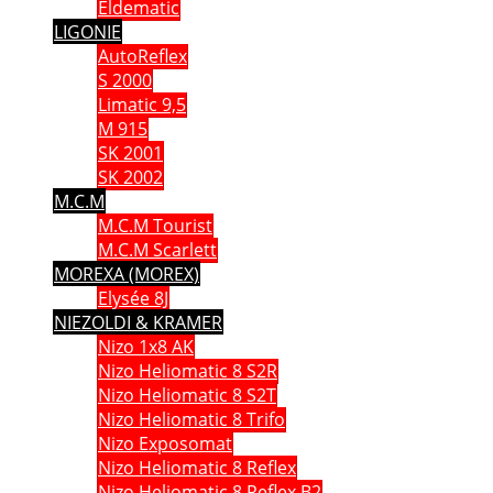
Eldematic
LIGONIE
AutoReflex
S 2000
Limatic 9,5
M 915
SK 2001
SK 2002
M.C.M
M.C.M Tourist
M.C.M Scarlett
MOREXA (MOREX)
Elysée 8J
NIEZOLDI & KRAMER
Nizo 1x8 AK
Nizo Heliomatic 8 S2R
Nizo Heliomatic 8 S2T
Nizo Heliomatic 8 Trifo
Nizo Exposomat
Nizo Heliomatic 8 Reflex
Nizo Heliomatic 8 Reflex B2