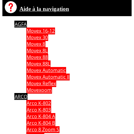
Aide à la navigation
AGFA
Movex 16-12
Movex 30
Movex 8
Movex 8L
Movex 88
Movex 88L
Movex Automatic
Movex Automatic II
Movex Reflex
Movexoom
ARCO
Arco K-802
Arco K-803
Arco K-804 A
Arco K-804 B
Arco 8 Zoom S