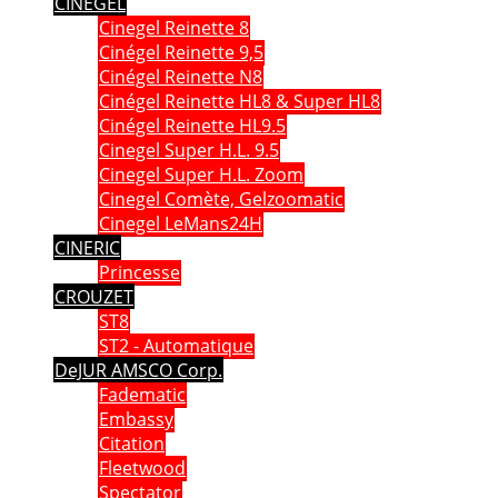
CINEGEL
Cinegel Reinette 8
Cinégel Reinette 9,5
Cinégel Reinette N8
Cinégel Reinette HL8 & Super HL8
Cinégel Reinette HL9.5
Cinegel Super H.L. 9.5
Cinegel Super H.L. Zoom
Cinegel Comète, Gelzoomatic
Cinegel LeMans24H
CINERIC
Princesse
CROUZET
ST8
ST2 - Automatique
DeJUR AMSCO Corp.
Fadematic
Embassy
Citation
Fleetwood
Spectator