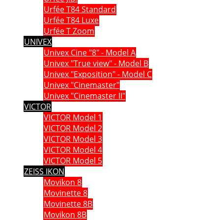
Urfée T84 Standard
Urfée T84 Luxe
Urfée T Zoom
UNIVEX
Univex Cine "8" - Model A
Univex "True view" - Model B
Univex "Exposition" - Model C
Univex "Cinemaster"
Univex "Cinemaster II"
VICTOR
VICTOR Model 1
VICTOR Model 2
VICTOR Model 3
VICTOR Model 4
VICTOR Model 5
ZEISS IKON
Movikon 8
Movinette 8
Movinette 8B
Movikon 8B