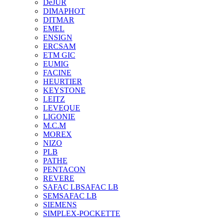
DeJUR
DIMAPHOT
DITMAR
EMEL
ENSIGN
ERCSAM
ETM GIC
EUMIG
FACINE
HEURTIER
KEYSTONE
LEITZ
LEVEQUE
LIGONIE
M.C.M
MOREX
NIZO
PLB
PATHE
PENTACON
REVERE
SAFAC LB
SAFAC LB
SEM
SAFAC LB
SIEMENS
SIMPLEX-POCKETTE