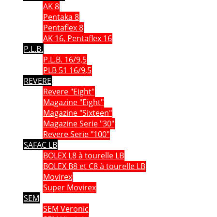
AK 8
Pentaka 8
Pentaflex 8
AK 16, Pentaflex 16
P.L.B.
P.L.B. 16/9,5
PLB 51 16/9,5
REVERE
Revere "Eight"
Magazine "Eight"
Magazine "Sixteen"
Magazine Serie "30"
Revere Serie "100"
SAFAC LB
BOLEX L8 à tourelle LB
BOLEX B8 et C8 à tourelle LB
Movirex
Super Movirex
SEM
SEM Veronic