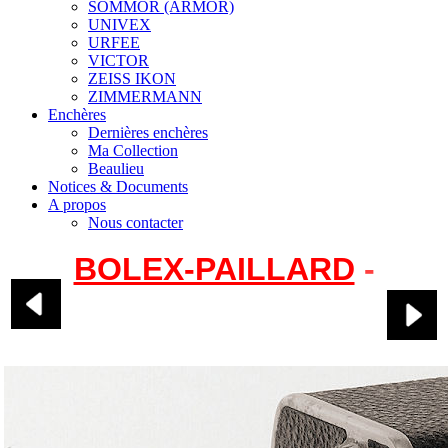
SOMMOR (ARMOR)
UNIVEX
URFEE
VICTOR
ZEISS IKON
ZIMMERMANN
Enchères
Dernières enchères
Ma Collection
Beaulieu
Notices & Documents
A propos
Nous contacter
BOLEX-PAILLARD
-
Bolex C-8SL C-8L C-
8LA