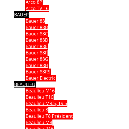
Arco 8P
Arco TV 16
BAUER
Bauer 88
Bauer 88B
Bauer 88C
Bauer 88D
Bauer 88E
Bauer 88F
Bauer 88G
Bauer 88H
Bauer 88RS
Bauer Electric
BEAULIEU
Beaulieu M16
Beaulieu T16
Beaulieu M9.5, T9.5
Beaulieu 8
Beaulieu T8 Président
Beaulieu M8
Beaulieu R16