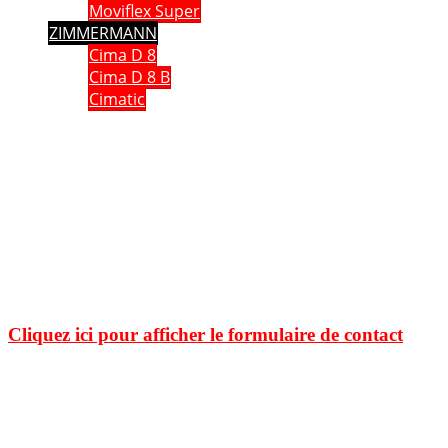
Moviflex Super
ZIMMERMANN
Cima D 8
Cima D 8 B
Cimatic
Que vous soyez collectionneur, expert ou simple amateur, acheteur
ou vendeur, si vous souhaitez partager vos connaissances, formuler
une remarque ou donner un avis, n’hésitez pas à me contacter;
Ce site n'est pas un site commercial, je n'en tire aucun avantage hormis le plaisir de partager
avec vous ma passion des caméras anciennes. Chaque fois qu cela était possible, j'ai utilisé
mes propres documents et mes propres images. J'espère ne pas avoir enfreint les lois sur le
copyright. Si tel n'était pas le cas. Si vous détenez des droits sur des données publiées sur ce
site dont vous souhaitez conserver un usage exclusif, veuillez m'en faire part. Elles seront
immédiatement retirées
.
Cliquez ici pour afficher le formulaire de contact