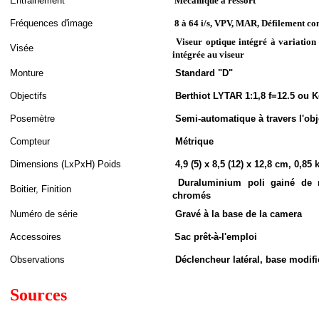
Entrainement
Mécanique à ressort
Fréquences d'image
8 à 64 i/s, VPV, MAR, Défilement co
Viseur optique intégré à variation
Visée
intégrée au viseur
Monture
Standard "D"
Objectifs
Berthiot LYTAR 1:1,8 f=12.5 ou K
Posemètre
Semi-automatique à travers l'obj
Compteur
Métrique
Dimensions (LxPxH
)
Poids
4,9 (5) x 8,5 (12) x 12,8 cm, 0,85 
Duraluminium poli gainé de m
Boitier, Finition
chromés
Numéro de série
Gravé à la base de la camera
Accessoires
Sac prêt-à-l'emploi
Observations
Déclencheur latéral, base modifi
Sources