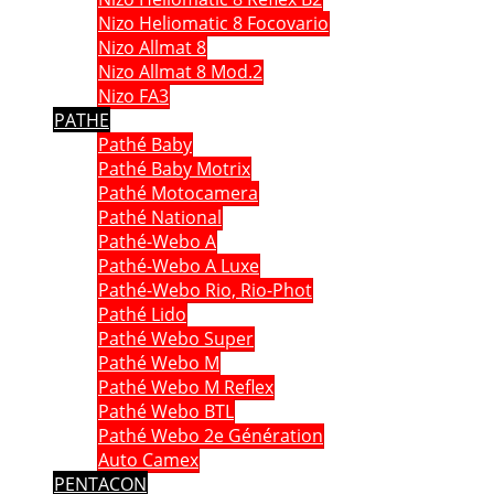
Nizo Heliomatic 8 Focovario
Nizo Allmat 8
Nizo Allmat 8 Mod.2
Nizo FA3
PATHE
Pathé Baby
Pathé Baby Motrix
Pathé Motocamera
Pathé National
Pathé-Webo A
Pathé-Webo A Luxe
Pathé-Webo Rio, Rio-Phot
Pathé Lido
Pathé Webo Super
Pathé Webo M
Pathé Webo M Reflex
Pathé Webo BTL
Pathé Webo 2e Génération
Auto Camex
PENTACON