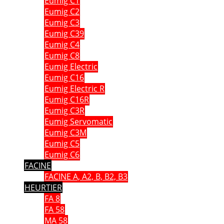
Eumig C1
Eumig C2
Eumig C3
Eumig C39
Eumig C4
Eumig C8
Eumig Electric
Eumig C16
Eumig Electric R
Eumig C16R
Eumig C3R
Eumig Servomatic
Eumig C3M
Eumig C5
Eumig C6
FACINE
FACINE A, A2, B, B2, B3
HEURTIER
FA 8
FA 58
MA 58